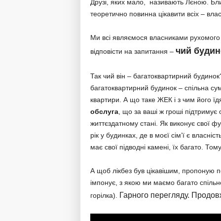
Друзі, яких мало, називають Лєною. Близ
теоретично повинна цікавити всіх – вла
Ми всі являємося власниками рухомого
чий будин
відповісти на запитання –
Так чий він – багатоквартирний будино
багатоквартирний будинок – спільна сум
квартири. А що таке ЖЕК і з чим його ї
обслуга
, що за ваші ж гроші підтримує 
життєздатному стані. Як виконує свої фу
рік у будинках, де в моєї сім’ї є власні
має свої підводні камені, їх багато. Том
А щоб лікбез був цікавішим, пропоную 
імпонує, з якою ми маємо багато спільн
Гарного перегляду. Продо
горілка).