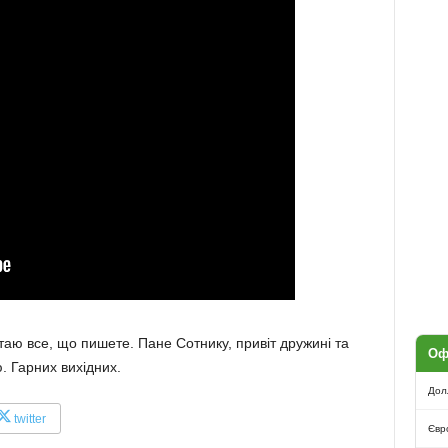
читаю все, що пишете. Пане Сотнику, привіт дружині та
Оф
. Гарних вихідних.
Дол
twitter
Євр