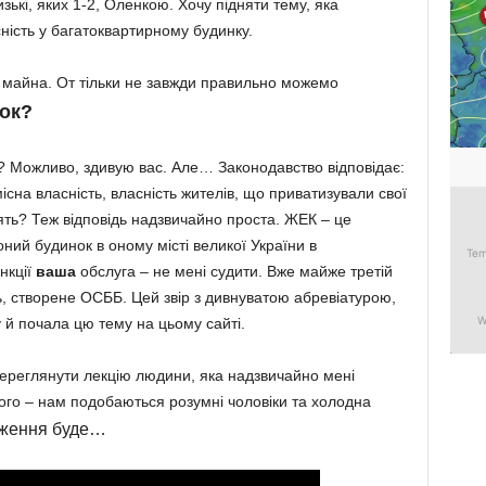
ькі, яких 1-2, Оленкою. Хочу підняти тему, яка
сність у багатоквартирному будинку.
 майна. От тільки не завжди правильно можемо
ок?
к? Можливо, здивую вас. Але… Законодавство відповідає:
існа власність, власність жителів, що приватизували свої
дять? Теж відповідь надзвичайно проста. ЖЕК – це
оний будинок в оному місті великої України в
нкції
ваша
обслуга – не мені судити. Вже майже третій
сть, створене ОСББ. Цей звір з дивнуватою абревіатурою,
у й почала цю тему на цьому сайті.
переглянути лекцію людини, яка надзвичайно мені
ого – нам подобаються розумні чоловіки та холодна
вження буде…