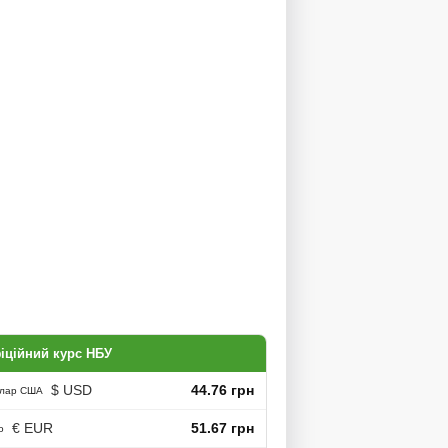
іційний курс НБУ
$ USD
44.76 грн
лар США
€ EUR
51.67 грн
о