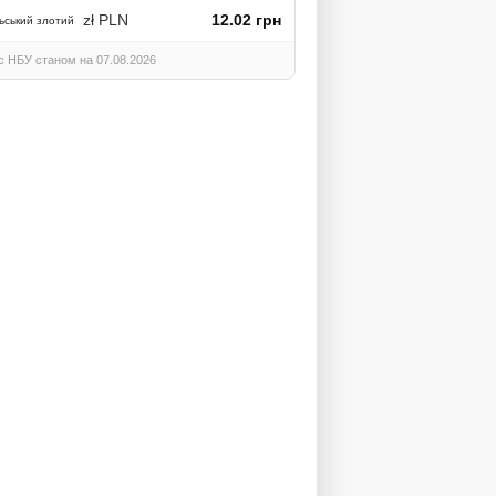
zł PLN
12.02 грн
ьський злотий
с НБУ станом на 07.08.2026