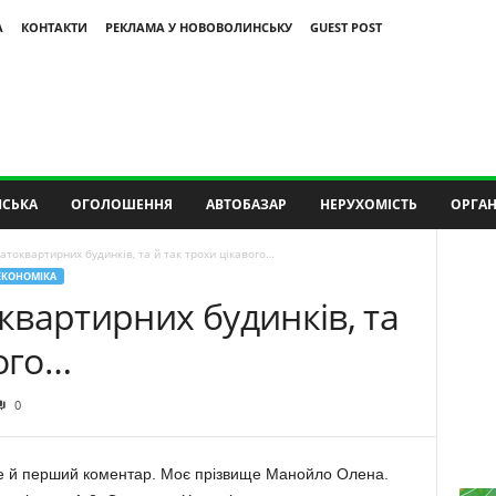
А
КОНТАКТИ
РЕКЛАМА У НОВОВОЛИНСЬКУ
GUEST POST
СЬКА
ОГОЛОШЕННЯ
АВТОБАЗАР
НЕРУХОМІСТЬ
ОРГАН
токвартирних будинків, та й так трохи цікавого…
ЕКОНОМІКА
вартирних будинків, та
вого…
0
де й перший коментар. Моє прізвище Манойло Олена.