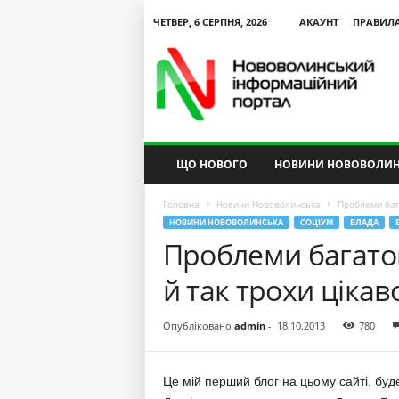
ЧЕТВЕР, 6 СЕРПНЯ, 2026
АКАУНТ
ПРАВИЛ
N
V
I
P
ЩО НОВОГО
НОВИНИ НОВОВОЛИН
Головна
Новини Нововолинська
Проблеми бага
НОВИНИ НОВОВОЛИНСЬКА
СОЦІУМ
ВЛАДА
Проблеми багаток
й так трохи ціка
Опубліковано
admin
-
18.10.2013
780
Це мій перший блог на цьому сайті, бу