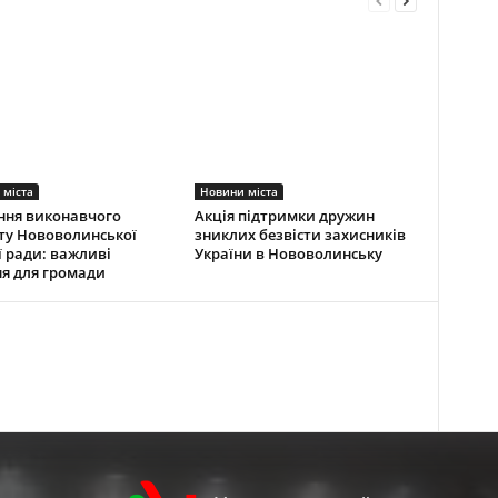
 міста
Новини міста
ння виконавчого
Акція підтримки дружин
ту Нововолинської
зниклих безвісти захисників
ї ради: важливі
України в Нововолинську
я для громади