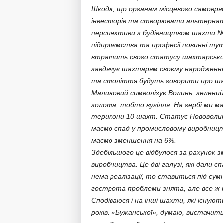
Шкода, що органам місцевого самовр
інвесторів та створювати альтернати
перспективи з будівництвом шахти №10
підприємства та професії повинні тут
втратить свого статусу шахтарського
завдячує шахтарям своєму народженню. 
та століття будуть говорити про шах
Малиновий символізує Волинь, зелений
золота, тобто вугілля. На гербі ми ма
терикони 10 шахт. Статус Нововолинс
маємо спад у промисловому виробництв
маємо зменшення на 6%.
Здебільшого це відбулося за рахунок 
виробництва. Це дві галузі, які дали сп
нема реалізації, то ставиться під сум
гострота проблеми знята, але все ж н
Сподіваюся і на інші шахти, які існу
років. «Бужанської», думаю, вистачить 