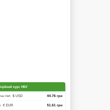
іційний курс НБУ
$ USD
44.76 грн
лар США
€ EUR
51.61 грн
о