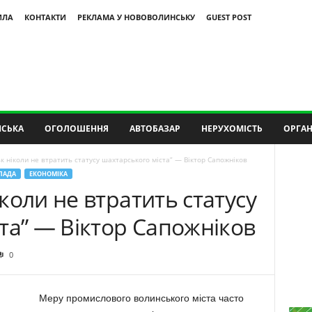
ИЛА
КОНТАКТИ
РЕКЛАМА У НОВОВОЛИНСЬКУ
GUEST POST
СЬКА
ОГОЛОШЕННЯ
АВТОБАЗАР
НЕРУХОМІСТЬ
ОРГАН
 ніколи не втратить статусу шахтарського міста” — Віктор Сапожніков
ЛАДА
ЕКОНОМІКА
коли не втратить статусу
та” — Віктор Сапожніков
0
Меру промислового волинського міста часто