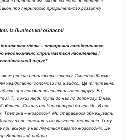
ям з обладнанням. Місто сьогодні не готове з
Закон про територію пріоритетного розвитку
ть із Львівської області
пріоритетах міста – створення госпітального
бо неоднозначно сприймається населенням і
 госпітальний округ?
так як раніше педалюється зверху. Сьогодні дбаємо
ям невідкладної допомоги та швидкої. Це ті питання,
забував про створення госпітального округу. Ви
и? Ті, з яких люди їдуть до нас по допомогу. В наш
ої області. Сокаль та Червоноград до нас їде. В нас
ік. Третина – іногородні. Ми стараємося обмежувати
дицину в нас залежить від кількості мешканців. Тому
е при всьому в нас лікується багато іногородніх. Це
ир-Волинський райони.