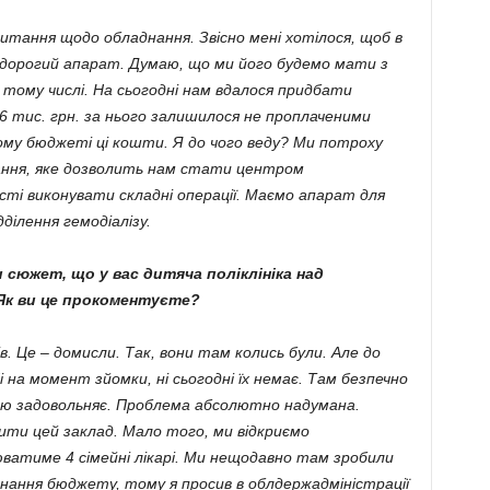
итання щодо обладнання. Звісно мені хотілося, щоб в
е дорогий апарат. Думаю, що ми його будемо мати з
 тому числі. На сьогодні нам вдалося придбати
 тис. грн. за нього залишилося не проплаченими
кому бюджеті ці кошти. Я до чого веду? Ми потроху
ання, яке дозволить нам стати центром
сті виконувати складні операції. Маємо апарат для
ділення гемодіалізу.
 сюжет, що у вас дитяча поліклініка над
Як ви це прокоментуєте?
. Це – домисли. Так, вони там колись були. Але до
і на момент зйомки, ні сьогодні їх немає. Там безпечно
стю задовольняє. Проблема абсолютно надумана.
ити цей заклад. Мало того, ми відкриємо
юватиме 4 сімейні лікарі. Ми нещодавно там зробили
нання бюджету, тому я просив в облдержадміністрації