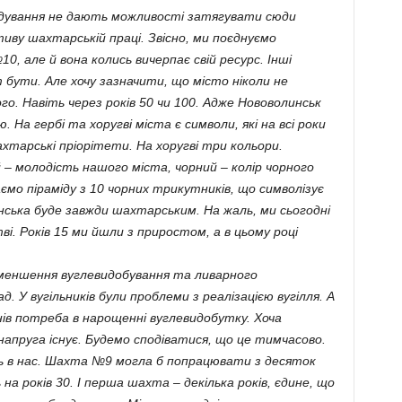
ядування не дають можливості затягувати сюди
ву шахтарській праці. Звісно, ми поєднуємо
, але й вона колись вичерпає свій ресурс. Інші
 бути. Але хочу зазначити, що місто ніколи не
. Навіть через років 50 чи 100. Адже Нововолинськ
На гербі та хоругві міста є символи, які на всі роки
тарські пріорітети. На хоругві три кольори.
 – молодість нашого міста, чорний – колір чорного
ємо піраміду з 10 чорних трикутників, що символізує
ька буде завжди шахтарським. На жаль, ми сьогодні
і. Років 15 ми йшли з приростом, а в цьому році
зменшення вуглевидобування та ливарного
ад. У вугільників були проблеми з реалізацією вугілля. А
нів потреба в нарощенні вуглевидобутку. Хоча
апруга існує. Будемо сподіватися, що це тимчасово.
ють в нас. Шахта №9 могла б попрацювати з десяток
на років 30. І перша шахта – декілька років, єдине, що