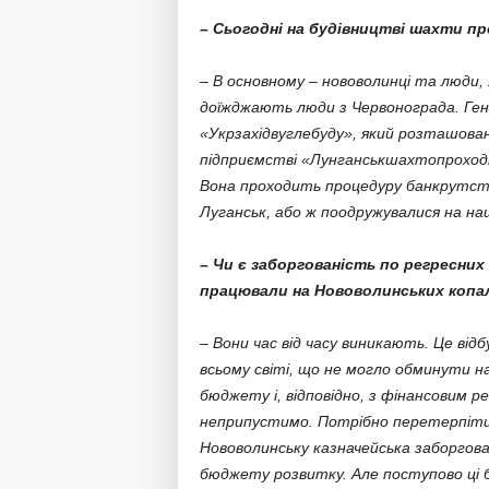
– Сьогодні на будівництві шахти 
– В основному – нововолинці та люди, 
доїжджають люди з Червонограда. Ген
«Укрзахідвуглебуду», який розташован
підприємстві «Лунганськшахтопроходка
Вона проходить процедуру банкрутства
Луганськ, або ж поодружувалися на на
– Чи є заборгованість по регресних
працювали на Нововолинських копа
– Вони час від часу виникають. Це відб
всьому світі, що не могло обминути н
бюджету і, відповідно, з фінансовим 
неприпустимо. Потрібно перетерпіти.
Нововолинську казначейська заборгован
бюджету розвитку. Але поступово ці б