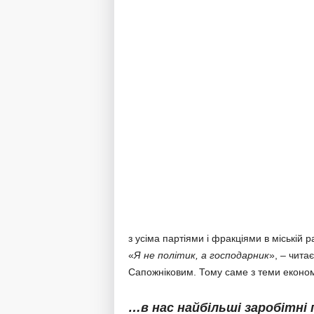
з усіма партіями і фракціями в міській ра
«
Я не політик, а господарник
», – чита
Сапожніковим. Тому саме з теми економ
…в нас найбільші заробітні 