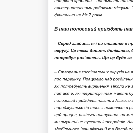
потрібно зробити – допомогти шахтар
альтернативними робочими місцями. 
фактично не діє 7 років.
В наш пологовий приїздять наві
– Серед завдань, які ви ставите в 
округу. Це тема досить делікатна, 
потребує роз’яснень. Що це буде за
– Створення госпітальних округів не 
про первинку. Працюємо над розділенн
які потребують вирішення. Ніколи не 
питаєте, які території там мають бут
пологовий приїздять навіть з Львівськ
народжується до тисячі немовлят в р
цей процес, оскільки планування на ме
ми змушені не пускати іногородніх. Ал
здебільшого Іваничівський та Володим