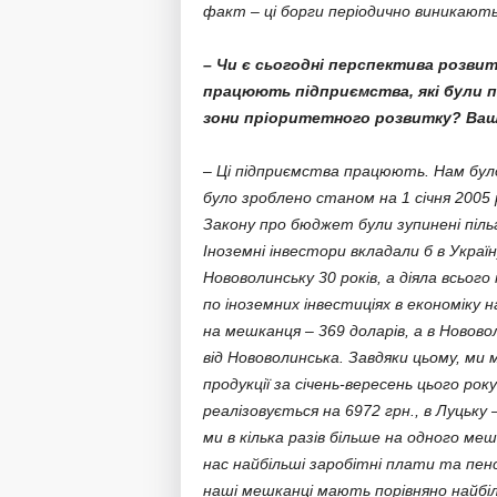
факт – ці борги періодично виникають
– Чи є сьогодні перспектива розвит
працюють підприємства, які були п
зони пріоритетного розвитку? Ваш
– Ці підприємства працюють. Нам було
було зроблено станом на 1 січня 2005
Закону про бюджет були зупинені піль
Іноземні інвестори вкладали б в Укра
Нововолинську 30 років, а діяла всього
по іноземних інвестиціях в економіку н
на мешканця – 369 доларів, а в Нововол
від Нововолинська. Завдяки цьому, ми 
продукції за січень-вересень цього ро
реалізовується на 6972 грн., в Луцьку 
ми в кілька разів більше на одного меш
нас найбільші заробітні плати та пенс
наші мешканці мають порівняно найбіл