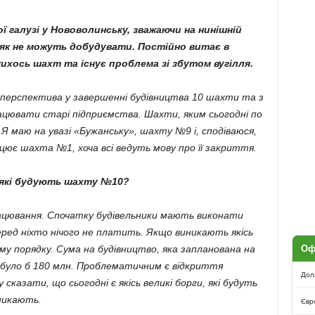
ї галузі у Нововолинську, зважаючи на нинішній
іяк не можуть добудувати. Постійно витає в
ихось шахт та існує проблема зі збутом вугілля.
 є перспектива у завершенні будівництва 10 шахти та з
рацювати старі підприємства. Шахти, яким сьогодні по
Я маю на увазі «Бужанську», шахту №9 і, сподіваюся,
цює шахта №1, хоча всі ведуть мову про її закриття.
, які будують шахту №10?
працювання. Спочатку будівельники мають виконати
ред ніхто нічого не платить. Якщо виникають якісь
му порядку. Сума на будівництво, яка запланована на
Оф
но було б 180 млн. Проблематичним є відкриття
Дол
сказати, що сьогодні є якісь великі борги, які будуть
иникають.
Євр