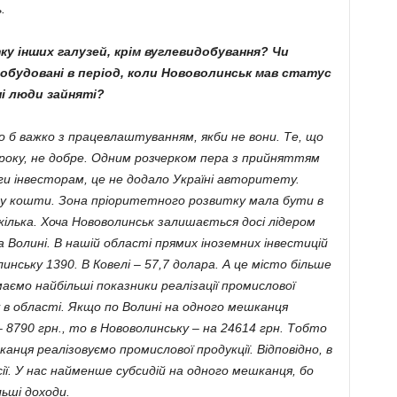
.
ку інших галузей, крім вуглевидобування? Чи
обудовані в період, коли Нововолинськ мав статус
і люди зайняті?
 б важко з працевлаштуванням, якби не вони. Те, що
 року, не добре. Одним розчерком пера з прийняттям
ги інвесторам, це не додало Україні авторитету.
їну кошти. Зона пріоритетного розвитку мала бути в
 кілька. Хоча Нововолинськ залишається досі лідером
а Волині. В нашій області прямих іноземних інвестицій
инську 1390. В Ковелі – 57,7 долара. А це місто більше
маємо найбільші показники реалізації промислової
ку в області. Якщо по Волині на одного мешканця
– 8790 грн., то в Нововолинську – на 24614 грн. Тобто
канця реалізовуємо промислової продукції. Відповідно, в
ії. У нас найменше субсидій на одного мешканця, бо
ьші доходи.