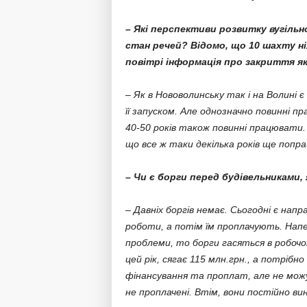
– Які перспективи розвитку вугільно
стан речей? Відомо, що 10 шахту н
повітрі інформація про закриття як
– Як в Нововолинську так і на Волині
її запуском. Але однозначно повинні п
40-50 років також повинні працювати. 
що все ж таки декілька років ще попра
– Чи є борги перед будівельниками
– Давніх боргів немає. Сьогодні є на
роботи, а потім їм проплачують. Напе
проблеми, то борги гасяться в робочо
цей рік, сягає 115 млн.грн., а потріб
фінансування та проплат, але не можу 
не проплачені. Втім, вони постійно в