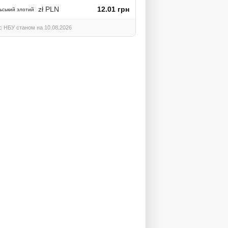
zł PLN
12.01 грн
ьський злотий
с НБУ станом на 10.08.2026