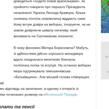
доводиться «ходити поміж крапельками», як
прийнято говорити про першого Президента
незалежної України Леоніда Кравчука. Кілька
скликань поспіль нововолинці віддають саме
йому вотум довіри на виборах, ігноруючи, чи не
зовсім довіряючи шквалу негативу, який
виливають на Сапожнікова опоненти.
В чому феномен Віктора Борисовича? Мабуть,
зі здібностями дійсно хорошого менеджера
вдало поєдналася винятково блискуча
політична логіка та інтуїція. На останніх виборах
мера підтримувала тимошенківська
«Батьківщина». Але міський голова співпрацює
ді.
ємо відповідь на запитання, в одному з інтерв’ю із
іки починаємо розмову на «
Волинській Правді
».
плати та пенсії