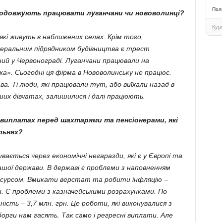
Пол
продовжують працювати луганчани чи нововолинці?
Кур
які живуть в наближених селах. Крім того,
еральним підрядником будівництва є трест
ий у Червонограді. Луганчани працювали на
». Сьогодні ця фірма в Нововолинську не працює.
. Ті люди, які працювали тут, або виїхали назад в
ших дівчатах, залишилися і далі працюють.
 виплатах перед шахтарями та пенсіонерами, які
льнях?
увається через економічні негаразди, які є у Європі та
ашої держави. В державі є проблеми з наповненням
ресурсом. Вмикати верстат та робити інфляцію –
 Є проблеми з казначейськими розрахунками. По
ість – 3,7 млн. грн. Це роботи, які виконувалися з
орги нам гасять. Так само і регресні виплати. Але