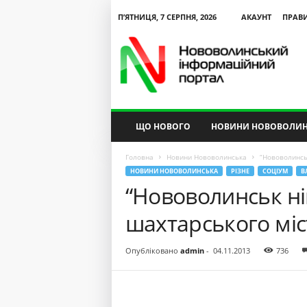
П’ЯТНИЦЯ, 7 СЕРПНЯ, 2026
АКАУНТ
ПРАВ
N
V
I
P
ЩО НОВОГО
НОВИНИ НОВОВОЛИН
Головна
Новини Нововолинська
“Нововолинськ
НОВИНИ НОВОВОЛИНСЬКА
РІЗНЕ
СОЦІУМ
В
“Нововолинськ ні
шахтарського міс
Опубліковано
admin
-
04.11.2013
736