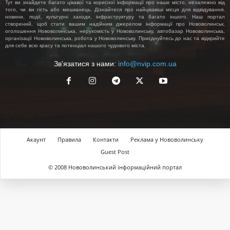
Тут ви знайдете багато цікавої та корисної інформації про наше місто, незалежно від
того, чи ви гість або мешканець. Дізнайтеся про найцікавіші місця для відвідування,
новини, події, культурні заходи, інфраструктуру та багато іншого. Наш портал
створений, щоб стати вашим надійним джерелом інформації про Нововолинськ,
оголошення Нововолинська, нерухомість у Нововолинську, автобазар Нововолинська,
організації Нововолинська, робота у Нововолинську. Приєднуйтесь до нас та відкрийте
для себе всю красу та потенціал нашого чудового міста.
Зв'язатися з нами:
info@nvip.com.ua
Акаунт
Правила
Контакти
Реклама у Нововолинську
Guest Post
© 2008 Нововолинський інформаційний портал