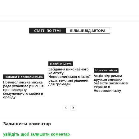
СТАТТІ ПО ТЕМІ
БІЛЬШЕ ВІД АВТОРА
Новини міста
Засідання виконавчого
Новини міста
комітету
Акція підтримки
Нововолинської міської
Новини Нововолинська
дружин зниклих
ради: важливі рішення
Нововолинська міська
безвісти захисників
для громади
рада ухвалила рішення
України в
про передачу
Нововолинську
комунального майна в
оренду
Залишити коментар
увійдіть щоб залишити коментар