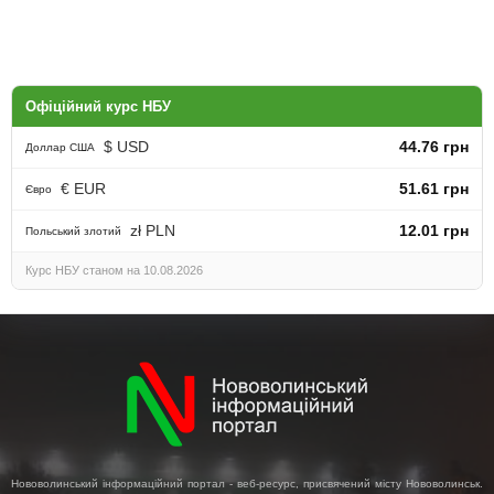
Офіційний курс НБУ
$ USD
44.76 грн
Доллар США
€ EUR
51.61 грн
Євро
zł PLN
12.01 грн
Польський злотий
Курс НБУ станом на 10.08.2026
Нововолинський інформаційний портал - веб-ресурс, присвячений місту Нововолинськ.