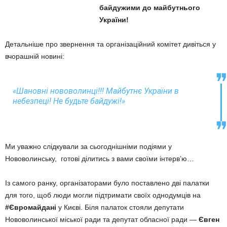
байдужими до майбутнього
України!
Детальніше про звернення та організаційний комітет дивіться у
вчорашній новині:
«Шановні нововолинці!!! Майбутнє України в
небезпеці! Не будьте байдужі!»
Ми уважно слідкували за сьогоднішніми подіями у
Нововолинську, готові ділитись з вами своїми інтерв’ю…
Із самого ранку, організаторами було поставлено дві палатки
для того, щоб люди могли підтримати своїх однодумців на
#Євромайдані
у Києві. Біля палаток стояли депутати
Нововолинської міської ради та депутат обласної ради —
Євген