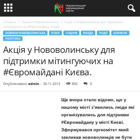
Головна
Новини Нововолинська
Акція у Нововолинську для підтримки
мітингуючих на #Євромайдані Києва.
НОВИНИ НОВОВОЛИНСЬКА
РІЗНЕ
СОЦІУМ
ВЛАДА
ПОДІЇ
КОРИСНЕ
ПОЛІТИКА
Акція у Нововолинську для
підтримки мітингуючих на
#Євромайдані Києва.
Опубліковано
admin
-
30.11.2013
892
0
Ще вчора стало відомо, що у
нашому місті з’явились люди які
організувались для підтримки
#Євромайдану у місті Києві.
Зформувався оргкомітет який
закликав нововолинців не бути