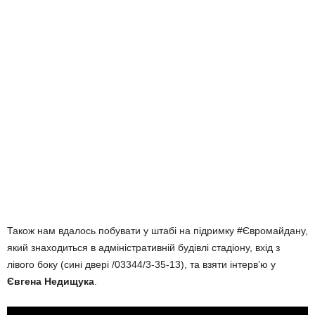
Також нам вдалось побувати у штабі на підримку #Євромайдану,
який знаходиться в адміністративній будівлі стадіону, вхід з
лівого боку (сині двері /03344/3-35-13), та взяти інтерв’ю у
Євгена Недищука
.