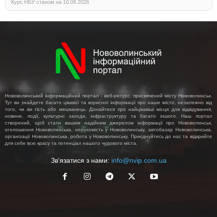
Курс НБУ станом на 10.08.2026
Нововолинський інформаційний портал - веб-ресурс, присвячений місту Нововолинськ.
Тут ви знайдете багато цікавої та корисної інформації про наше місто, незалежно від
того, чи ви гість або мешканець. Дізнайтеся про найцікавіші місця для відвідування,
новини, події, культурні заходи, інфраструктуру та багато іншого. Наш портал
створений, щоб стати вашим надійним джерелом інформації про Нововолинськ,
оголошення Нововолинська, нерухомість у Нововолинську, автобазар Нововолинська,
організації Нововолинська, робота у Нововолинську. Приєднуйтесь до нас та відкрийте
для себе всю красу та потенціал нашого чудового міста.
Зв'язатися з нами:
info@nvip.com.ua