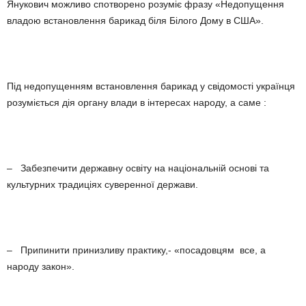
Янукович можливо спотворено розуміє фразу «Недопущення
владою встановлення барикад біля Білого Дому в США».
Під недопущенням встановлення барикад у свідомості українця
розуміється дія органу влади в інтересах народу, а саме :
– Забезпечити державну освіту на національній основі та
культурних традиціях суверенної держави.
– Припинити принизливу практику,- «посадовцям все, а
народу закон».