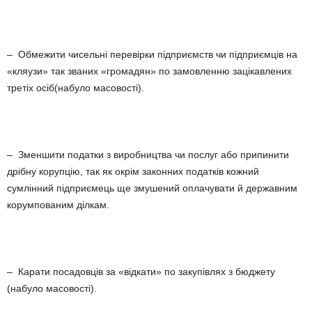
– Обмежити чисельні перевірки підприємств чи підприємців на
«кляузи» так званих «громадян» по замовленню зацікавлених
третіх осіб(набуло масовості).
– Зменшити податки з виробництва чи послуг або припинити
дрібну корупцію, так як окрім законних податків кожний
сумлінний підприємець ще змушений оплачувати й державним
корумпованим ділкам.
– Карати посадовців за «відкати» по закупівлях з бюджету
(набуло масовості).