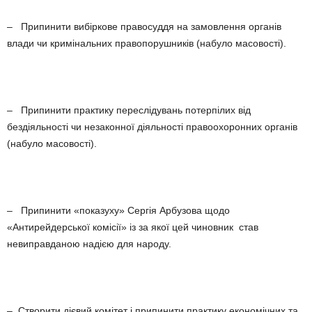
– Припинити вибіркове правосуддя на замовлення органів
влади чи кримінальних правопорушників (набуло масовості).
– Припинити практику переслідувань потерпілих від
бездіяльності чи незаконної діяльності правоохоронних органів
(набуло масовості).
– Припинити «показуху» Сергія Арбузова щодо
«Антирейдерської комісії» із за якої цей чиновник став
невиправданою надією для народу.
– Створити дієвий комітет і припинити практику економічних та