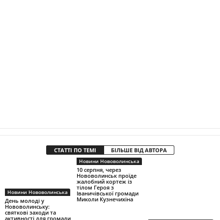
СТАТТІ ПО ТЕМІ
БІЛЬШЕ ВІД АВТОРА
Новини Нововолинська
10 серпня, через
Нововолинськ проїде
жалобний кортеж із
тілом Героя з
Новини Нововолинська
Іваничівської громади
Миколи Кузнечихіна
День молоді у
Нововолинську:
святкові заходи та
активності для громади