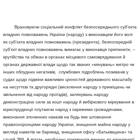
Враховуючи соціальний конфлікт безпосереднього суб’єкта
владних повноважень України (народу) з виконавцем його волі
як суб’єкта владних повноважень (президента), безпосередній
суб’єкт владних повноважень вимагає у виконавця припинити, –
крутійства та обман в органах місцевого самоврядування й
органах державної влади щодо так званих «мінувань» метро чи
інших облудних негативів, службових підроблень позивачів у
судах щодо підміни важливих цінностей державного масштабу
на несуттєві та другорядні (виселення народу з приміщень чи
звільнення від народу проїздів), залякувань народу
демонстрацією сили за кошт народу й вибіркового міркування в
юриспруденції плутаючи народ з окремими громадянами,
виконання злочинних наказів на будь яке штовхання
правоохоронцями народу України, знищення майна народу у
вигляді наметів чи барикад, знищення офісу «Батьківщина» та
студій ЗМІ. А відтак необхідно притягнути винних до юридичної