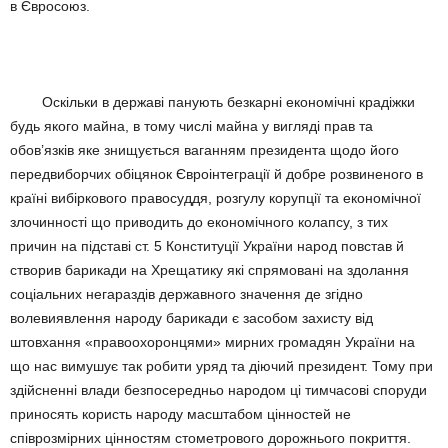
в Євросоюз.
Оскільки в державі панують безкарні економічні крадіжки
будь якого майна, в тому числі майна у вигляді прав та
обов’язків яке знищується ваганням президента щодо його
передвиборчих обіцянок Євроінтеграції й добре розвиненого в
країні вибіркового правосуддя, розгулу корупції та економічної
злочинності що приводить до економічного колапсу, з тих
причин на підставі ст. 5 Конституції України народ повстав й
створив барикади на Хрещатику які спрямовані на здолання
соціальних негараздів державного значення де згідно
волевиявлення народу барикади є засобом захисту від
штовхання «правоохоронцями» мирних громадян України на
що нас вимушує так робити уряд та діючий президент. Тому при
здійсненні влади безпосередньо народом ці тимчасові споруди
приносять користь народу масштабом цінностей не
співрозмірних цінностям стометрового дорожнього покриття.