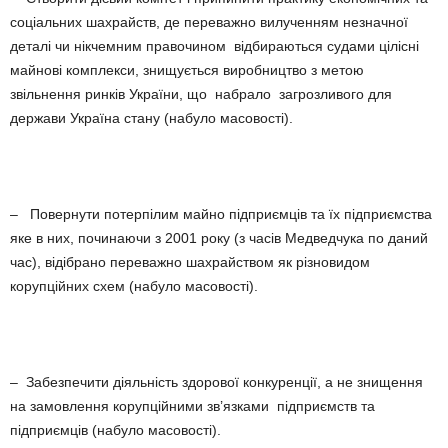
соціальних шахрайств, де переважно вилученням незначної
деталі чи нікчемним правочином відбираються судами цілісні
майнові комплекси, знищується виробництво з метою
звільнення ринків України, що набрало загрозливого для
держави Україна стану (набуло масовості).
– Повернути потерпілим майно підприємців та їх підприємства
яке в них, починаючи з 2001 року (з часів Медведчука по даний
час), відібрано переважно шахрайством як різновидом
корупційних схем (набуло масовості).
– Забезпечити діяльність здорової конкуренції, а не знищення
на замовлення корупційними зв’язками підприємств та
підприємців (набуло масовості).