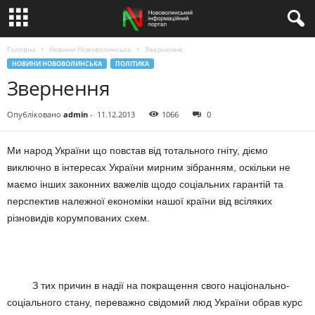
Головна
Новини Нововолинська
Звернення
НОВИНИ НОВОВОЛИНСЬКА
ПОЛІТИКА
Звернення
Опубліковано
admin
-
11.12.2013
1066
0
Ми народ України що повстав від тотального гніту, діємо
виключно в інтересах України мирним зібранням, оскільки не
маємо інших законних важелів щодо соціальних гарантій та
перспектив належної економіки нашої країни від всіляких
різновидів корумпованих схем.
З тих причин в надії на покращення свого національно-
соціального стану, переважно свідомий люд України обрав курс