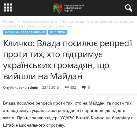
Головна
Новини Нововолинська
Кличко: Влада посилює репресії проти тих, хто
підтримує українських громадян, що вийшли...
НОВИНИ НОВОВОЛИНСЬКА
ПОЛІТИКА
Кличко: Влада посилює репресії
проти тих, хто підтримує
українських громадян, що
вийшли на Майдан
Опубліковано
admin
-
23.12.2013
852
0
Влада посилює репресії проти тих, хто на Майдані та проти тих,
хто підтримує українських громадян в їх прагненні до гідного
життя. Про це заявив лідер “УДАРу” Віталій Кличко на брифінгу в
Штабі національного спротиву.