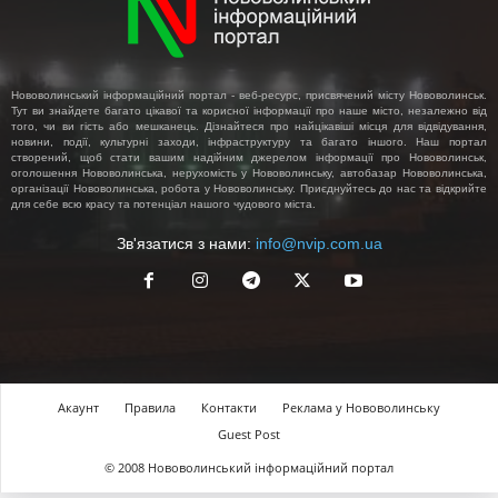
Нововолинський інформаційний портал - веб-ресурс, присвячений місту Нововолинськ.
Тут ви знайдете багато цікавої та корисної інформації про наше місто, незалежно від
того, чи ви гість або мешканець. Дізнайтеся про найцікавіші місця для відвідування,
новини, події, культурні заходи, інфраструктуру та багато іншого. Наш портал
створений, щоб стати вашим надійним джерелом інформації про Нововолинськ,
оголошення Нововолинська, нерухомість у Нововолинську, автобазар Нововолинська,
організації Нововолинська, робота у Нововолинську. Приєднуйтесь до нас та відкрийте
для себе всю красу та потенціал нашого чудового міста.
Зв'язатися з нами:
info@nvip.com.ua
Акаунт
Правила
Контакти
Реклама у Нововолинську
Guest Post
© 2008 Нововолинський інформаційний портал