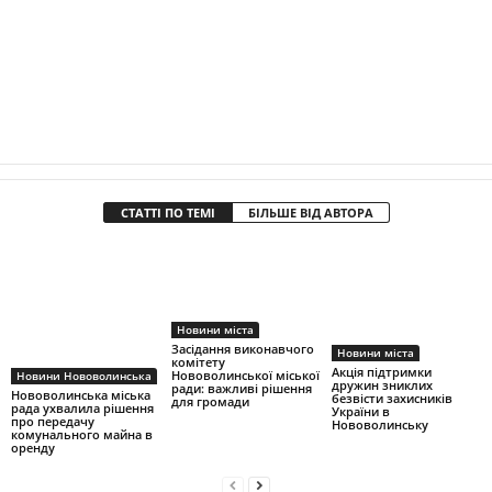
СТАТТІ ПО ТЕМІ
БІЛЬШЕ ВІД АВТОРА
Новини міста
Засідання виконавчого
Новини міста
комітету
Акція підтримки
Нововолинської міської
Новини Нововолинська
дружин зниклих
ради: важливі рішення
Нововолинська міська
безвісти захисників
для громади
рада ухвалила рішення
України в
про передачу
Нововолинську
комунального майна в
оренду