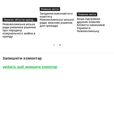
Новини міста
Засідання виконавчого
Новини міста
комітету
Акція підтримки
Нововолинської міської
Перелік об’єктів оренди першого типу
дружин зниклих
ради: важливі рішення
Нововолинська міська
безвісти захисників
для громади
рада ухвалила рішення
України в
про передачу
Нововолинську
комунального майна в
оренду
Залишити коментар
увійдіть щоб залишити коментар