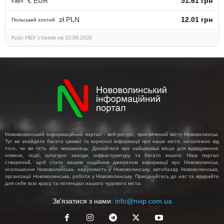
€ EUR
51.61 грн
Євро
zł PLN
12.01 грн
Польський злотий
Курс НБУ станом на 10.08.2026
Нововолинський інформаційний портал - веб-ресурс, присвячений місту Нововолинськ.
Тут ви знайдете багато цікавої та корисної інформації про наше місто, незалежно від
того, чи ви гість або мешканець. Дізнайтеся про найцікавіші місця для відвідування,
новини, події, культурні заходи, інфраструктуру та багато іншого. Наш портал
створений, щоб стати вашим надійним джерелом інформації про Нововолинськ,
оголошення Нововолинська, нерухомість у Нововолинську, автобазар Нововолинська,
організації Нововолинська, робота у Нововолинську. Приєднуйтесь до нас та відкрийте
для себе всю красу та потенціал нашого чудового міста.
Зв'язатися з нами:
info@nvip.com.ua