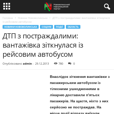
Головна
Новини Нововолинська
ДТП з постраждалими: вантажівка зіткнулася
із рейсовим автобусом
НОВИНИ НОВОВОЛИНСЬКА
СОЦІУМ
ПОДІЇ
ОБЛАСТЬ
ДТП з постраждалими:
вантажівка зіткнулася із
рейсовим автобусом
Опубліковано
admin
-
29.12.2013
780
0
Внаслідок зіткнення вантажівки з
пасажирським автобусом із
тілесними ушкодженнями в
лікарню доставили п’ятьох
пасажирів. На щастя, ніхто з них
серйозно не постраждав. На
місце події відразу виїхали