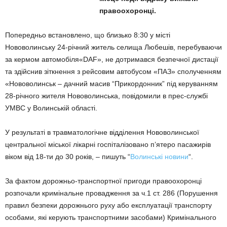
правоохоронці.
Попередньо встановлено, що близько 8:30 у місті
Нововолинську 24-річний житель селища Любешів, перебуваючи
за кермом автомобіля«DAF», не дотримався безпечної дистації
та здійснив зіткнення з рейсовим автобусом «ПАЗ» сполученням
«Нововолинськ – дачний масив “Прикордонник” під керуванням
28-річного жителя Нововолинська, повідомили в прес-службі
УМВС у Волинській області.
У результаті в травматологічне відділення Нововолинської
центральної міської лікарні госпіталізовано п’ятеро пасажирів
віком від 18-ти до 30 років, – пишуть “
Волинські новини
“.
За фактом дорожньо-транспортної пригоди правоохоронці
розпочали кримінальне провадження за ч.1 ст. 286 (Порушення
правил безпеки дорожнього руху або експлуатації транспорту
особами, які керують транспортними засобами) Кримінального