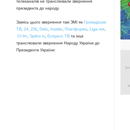
телеканалів не транслювали звернення
президента до народу.
Замісь цього звернення такі ЗМІ як
Громадське
ТВ
,
24
,
ZIK
,
Delo
,
Insider
,
Платформа
,
Liga.net
,
Ct.fm
,
Spilno.tv
,
Еспресо ТВ
та інші
транслювали звернення Народу України до
Президента України: