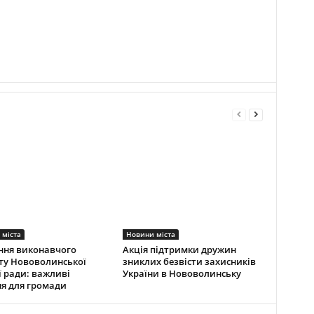
 міста
Новини міста
ння виконавчого
Акція підтримки дружин
ту Нововолинської
зниклих безвісти захисників
ї ради: важливі
України в Нововолинську
я для громади