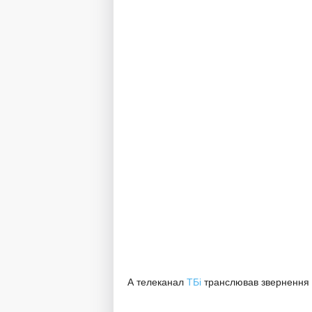
А телеканал
ТБі
транслював звернення 