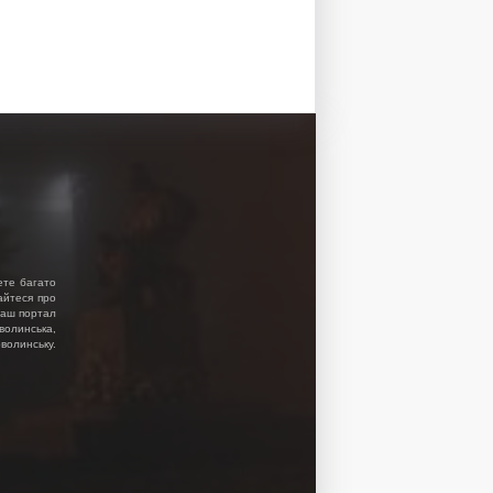
ете багато
найтеся про
 Наш портал
волинська,
волинську.