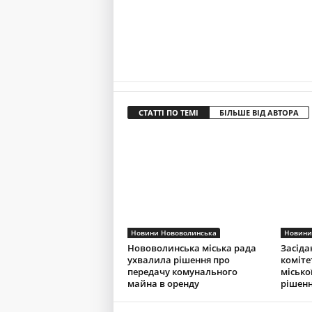
СТАТТІ ПО ТЕМІ
БІЛЬШЕ ВІД АВТОРА
Новини Нововолинська
Новини
Нововолинська міська рада
Засіда
ухвалила рішення про
коміте
передачу комунального
місько
майна в оренду
рішенн