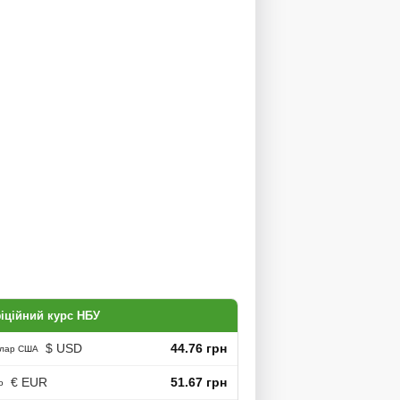
іційний курс НБУ
$ USD
44.76 грн
лар США
€ EUR
51.67 грн
о