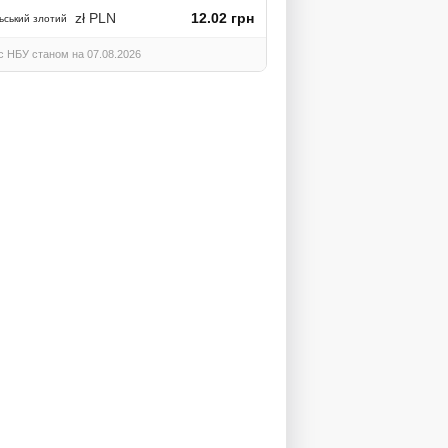
zł PLN
12.02 грн
ьський злотий
с НБУ станом на 07.08.2026