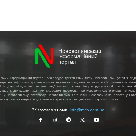
ський інформаційний портал - веб-ресурс, присвячений місту Нововолинськ. Тут ви знайд
 корисної інформації про наше місто, незалежно від того, чи ви гість або мешканець. Діз
і місця для відвідування, новини, події, культурні заходи, інфраструктуру та багато іншого.
, щоб стати вашим надійним джерелом інформації про Нововолинськ, оголошення Ново
ть у Нововолинську, автобазар Нововолинська, організації Нововолинська, робота у Ново
сь до нас та відкрийте для себе всю красу та потенціал нашого чудового міста.
Зв'язатися з нами:
info@nvip.com.ua