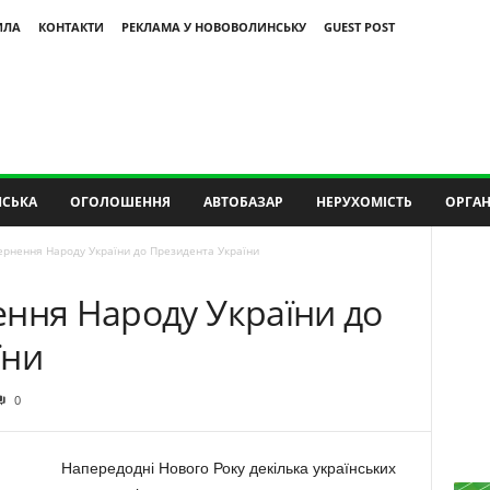
ИЛА
КОНТАКТИ
РЕКЛАМА У НОВОВОЛИНСЬКУ
GUEST POST
СЬКА
ОГОЛОШЕННЯ
АВТОБАЗАР
НЕРУХОМІСТЬ
ОРГАН
ернення Народу України до Президента України
ення Народу України до
їни
0
Напередодні Нового Року декілька українських