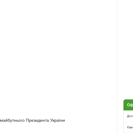
Оф
Дол
майбутнього Президента України
Євр