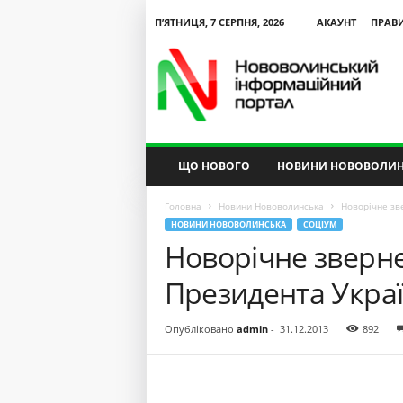
П’ЯТНИЦЯ, 7 СЕРПНЯ, 2026
АКАУНТ
ПРАВ
N
V
I
P
ЩО НОВОГО
НОВИНИ НОВОВОЛИН
Головна
Новини Нововолинська
Новорічне зв
НОВИНИ НОВОВОЛИНСЬКА
СОЦІУМ
Новорічне зверн
Президента Укра
Опубліковано
admin
-
31.12.2013
892