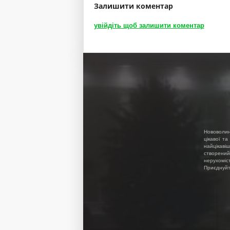
Залишити коментар
увійдіть щоб залишити коментар
Нововолин
цікавої та
найцікавіш
створений
нерухоміс
Приєднуйте