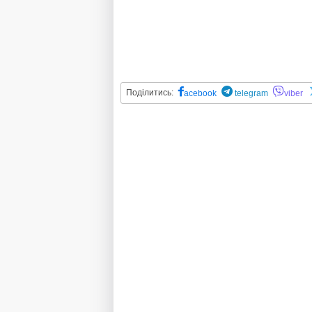
Поділитись:
acebook
telegram
viber