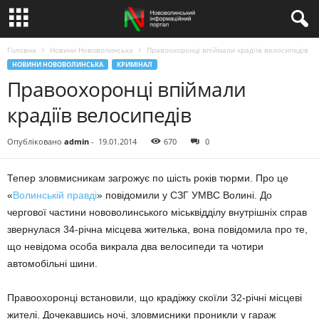
Головна
Новини Нововолинська
Правоохоронці впіймали крадіїв велосипедів
НОВИНИ НОВОВОЛИНСЬКА
КРИМІНАЛ
Правоохоронці впіймали
крадіїв велосипедів
Опубліковано
admin
-
19.01.2014
670
0
Тепер зловмисникам загрожує по шість років тюрми. Про це
«
Волинській правді
» повідомили у СЗГ УМВС Волині. До
чергової частини нововолинського міськвідділу внутрішніх справ
звернулася 34-річна місцева жителька, вона повідомила про те,
що невідома особа викрала два велосипеди та чотири
автомобільні шини.
Правоохоронці встановили, що крадіжку скоїли 32-річні місцеві
жителі. Дочекавшись ночі, зловмисники проникли у гараж