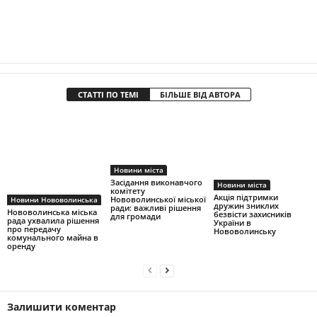
СТАТТІ ПО ТЕМІ
БІЛЬШЕ ВІД АВТОРА
Новини міста
Засідання виконавчого
Новини міста
комітету
Акція підтримки
Нововолинської міської
Новини Нововолинська
дружин зниклих
ради: важливі рішення
Нововолинська міська
безвісти захисників
для громади
рада ухвалила рішення
України в
про передачу
Нововолинську
комунального майна в
оренду
Залишити коментар