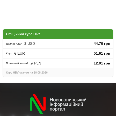
Офіційний курс НБУ
$ USD
44.76 грн
Доллар США
€ EUR
51.61 грн
Євро
zł PLN
12.01 грн
Польський злотий
Курс НБУ станом на 10.08.2026