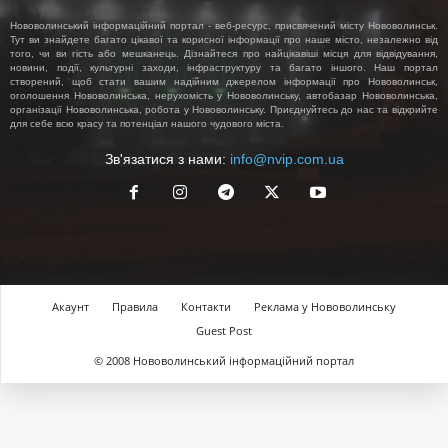
Нововолинський інформаційний портал - веб-ресурс, присвячений місту Нововолинськ.
Тут ви знайдете багато цікавої та корисної інформації про наше місто, незалежно від
того, чи ви гість або мешканець. Дізнайтеся про найцікавіші місця для відвідування,
новини, події, культурні заходи, інфраструктуру та багато іншого. Наш портал
створений, щоб стати вашим надійним джерелом інформації про Нововолинськ,
оголошення Нововолинська, нерухомість у Нововолинську, автобазар Нововолинська,
організації Нововолинська, робота у Нововолинську. Приєднуйтесь до нас та відкрийте
для себе всю красу та потенціал нашого чудового міста.
Зв'язатися з нами:
info@nvip.com.ua
Акаунт
Правила
Контакти
Реклама у Нововолинську
Guest Post
© 2008 Нововолинський інформаційний портал