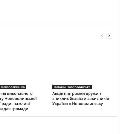
 Нововолинська
Новини Нововолинська
ння виконавчого
Акція підтримки дружин
ту Нововолинської
зниклих безвісти захисників
ї ради: важливі
України в Нововолинську
я для громади