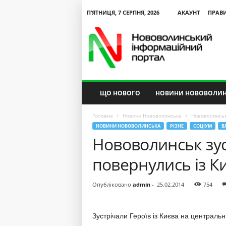
П’ЯТНИЦЯ, 7 СЕРПНЯ, 2026
АКАУНТ
ПРАВ
N
V
I
P
ЩО НОВОГО
НОВИНИ НОВОВОЛИН
Головна
Новини Нововолинська
Нововолинськ 
НОВИНИ НОВОВОЛИНСЬКА
РІЗНЕ
СОЦІУМ
В
Нововолинськ зуст
повернулись із К
Опубліковано
admin
-
25.02.2014
754
Зустрічали Героїв із Києва на центральн