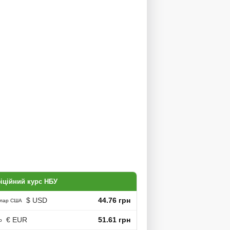
іційний курс НБУ
$ USD
44.76 грн
лар США
€ EUR
51.61 грн
о