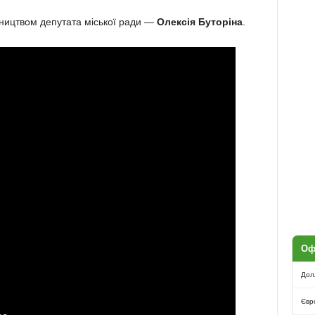
вництвом депутата міської ради —
Олексія Буторіна
.
Оф
Дол
Євр