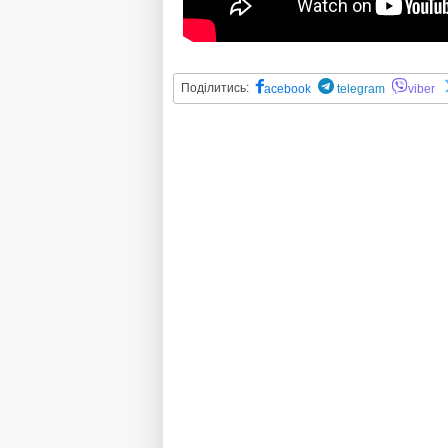
Поділитись:
acebook
telegram
viber