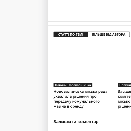
СТАТТІ ПО ТЕМІ
БІЛЬШЕ ВІД АВТОРА
Новини Нововолинська
Новини
Нововолинська міська рада
Засіда
ухвалила рішення про
коміте
передачу комунального
місько
майна в оренду
рішенн
Залишити коментар