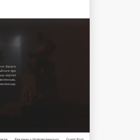
ете багато
найтеся про
 Наш портал
волинська,
волинську.
акти
Реклама у Нововолинську
Guest Post