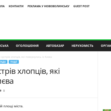
ИЛА
КОНТАКТИ
РЕКЛАМА У НОВОВОЛИНСЬКУ
GUEST POST
СЬКА
ОГОЛОШЕННЯ
АВТОБАЗАР
НЕРУХОМІСТЬ
ОРГАН
зустрів хлопців, які повернулись із Києва
ЛАДА
ПОДІЇ
рів хлопців, які
иєва
0
ій площі міста.