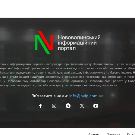
ський інформаційний портал - веб-ресурс, присвячений місту Нововолинськ. Тут ви знайд
 корисної інформації про наше місто, незалежно від того, чи ви гість або мешканець. Діз
і місця для відвідування, новини, події, культурні заходи, інфраструктуру та багато іншого.
, щоб стати вашим надійним джерелом інформації про Нововолинськ, оголошення Ново
ть у Нововолинську, автобазар Нововолинська, організації Нововолинська, робота у Ново
сь до нас та відкрийте для себе всю красу та потенціал нашого чудового міста.
Зв'язатися з нами:
info@nvip.com.ua
Акаунт
Правила
Конт