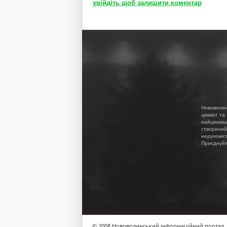
увійдіть щоб залишити коментар
Нововолин
цікавої та
найцікавіш
створений
нерухоміс
Приєднуйте
© 2008 Нововолинський інформаційний портал