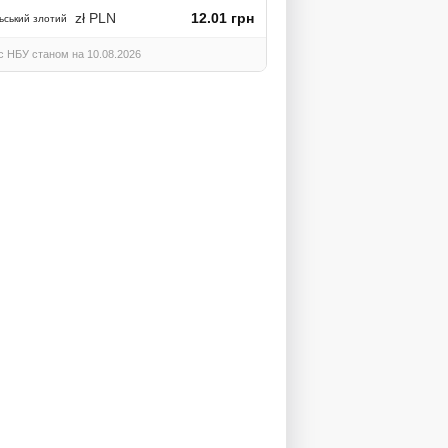
zł PLN
12.01 грн
ьський злотий
с НБУ станом на 10.08.2026