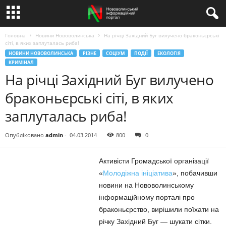
Головна
Новини Нововолинська
На річці Західний Буг вилучено браконьєрські
сіті, в яких заплуталась риба!
НОВИНИ НОВОВОЛИНСЬКА
РІЗНЕ
СОЦІУМ
ПОДІЇ
ЕКОЛОГІЯ
КРИМІНАЛ
На річці Західний Буг вилучено
браконьєрські сіті, в яких
заплуталась риба!
Опубліковано
admin
-
04.03.2014
800
0
Активісти Громадської організації
«
Молодіжна ініціатива
», побачивши
новини на Нововолинському
інформаційному порталі про
браконьєрство, вирішили поїхати на
річку Західний Буг — шукати сітки.