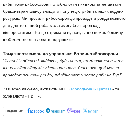
риби, тому рибоохороні потрібно бути пильною та не давати
браконьєрам шансу знищити популяцію риби та інших водних
ресурсів. Ми просили рибоохоронців проводити рейди кожного
дня для того, щоб риба мала змогу без перешкод
віднереститися. На це отримали відповідь, що немає бензину,
щоб кожного дня ловити порушників.
Тому звертаємось до управління Волиньрибоохорони:
“
Хлопці із області, виділіть, будь ласка, на Нововолинськ та
Іваничі відповідну кількість пального, для того щоб могли
проводитись такі рейди, які відновлять запас риби на Бузі
“.
Завчасно дякуємо, активісти МГО «
Молодіжна ініціатива
» та
журналісти «НВІП».
Поділитись:
acebook
telegram
viber
twitter