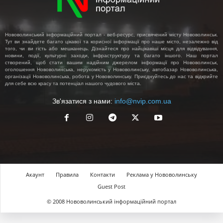
Нововолинський інформаційний портал - веб-ресурс, присвячений місту Нововолинськ.
Тут ви знайдете багато цікавої та корисної інформації про наше місто, незалежно від
того, чи ви гість або мешканець. Дізнайтеся про найцікавіші місця для відвідування,
новини, події, культурні заходи, інфраструктуру та багато іншого. Наш портал
створений, щоб стати вашим надійним джерелом інформації про Нововолинськ,
оголошення Нововолинська, нерухомість у Нововолинську, автобазар Нововолинська,
організації Нововолинська, робота у Нововолинську. Приєднуйтесь до нас та відкрийте
для себе всю красу та потенціал нашого чудового міста.
Зв'язатися з нами:
info@nvip.com.ua
Акаунт
Правила
Контакти
Реклама у Нововолинську
Guest Post
© 2008 Нововолинський інформаційний портал