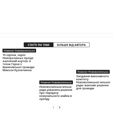
СТАТТІ ПО ТЕМІ
БІЛЬШЕ ВІД АВТОРА
Новини Нововолинська
10 серпня, через
Нововолинськ проїде
жалобний кортеж із
тілом Героя з
Іваничівської громади
Миколи Кузнечихіна
Новини Нововолинська
Засідання виконавчого
комітету
Нововолинської міської
Новини Нововолинська
ради: важливі рішення
Нововолинська міська
для громади
рада ухвалила рішення
про передачу
комунального майна в
оренду