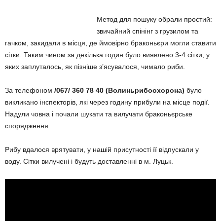
Метод для пошуку обрали простий:
звичайний спінінг з грузилом та
гачком, закидали в місця, де ймовірно браконьєри могли ставити
сітки. Таким чином за декілька годин було виявлено 3-4 сітки, у
яких заплуталось, як пізніше з’ясувалося, чимало риби.
За телефоном
/067/ 360 78 40 (Волиньрибоохорона)
було
викликано інспекторів, які через годину прибули на місце події.
Надули човна і почали шукати та вилучати браконьєрське
спорядження.
Рибу вдалося врятувати, у нашій присутності її відпускали у
воду. Сітки вилучені і будуть доставленні в м. Луцьк.