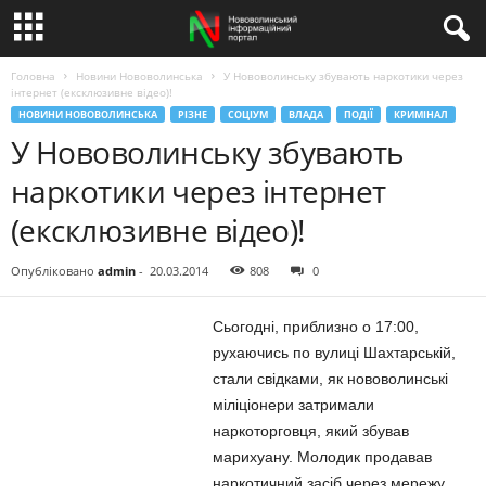
Головна
Новини Нововолинська
У Нововолинську збувають наркотики через
інтернет (ексклюзивне відео)!
НОВИНИ НОВОВОЛИНСЬКА
РІЗНЕ
СОЦІУМ
ВЛАДА
ПОДІЇ
КРИМІНАЛ
У Нововолинську збувають
наркотики через інтернет
(ексклюзивне відео)!
Опубліковано
admin
-
20.03.2014
808
0
Сьогодні, приблизно о 17:00,
рухаючись по вулиці Шахтарській,
стали свідками, як нововолинські
міліціонери затримали
наркоторговця, який збував
марихуану. Молодик продавав
наркотичний засіб через мережу