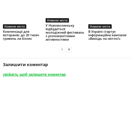
Новини міста
У Нововолинську
Новини міста
Новини міста
відбудеться
Компенсації для
В Україні стартує
молодіжний фестиваль
ветеранів: до 20 тисяч
інформаційна кампанія
з різноманітними
гривень на бізнес
«Виходь на світло!»
активностями
Залишити коментар
увійдіть щоб залишити коментар