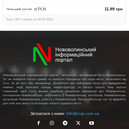
zł PLN
11.99 грн
Польський злотий
Курс НБУ станом на 06.08.2026
Нововолинський інформаційний портал - веб-ресурс, присвячений місту Нововолинськ.
Тут ви знайдете багато цікавої та корисної інформації про наше місто, незалежно від
того, чи ви гість або мешканець. Дізнайтеся про найцікавіші місця для відвідування,
новини, події, культурні заходи, інфраструктуру та багато іншого. Наш портал
створений, щоб стати вашим надійним джерелом інформації про Нововолинськ,
оголошення Нововолинська, нерухомість у Нововолинську, автобазар Нововолинська,
організації Нововолинська, робота у Нововолинську. Приєднуйтесь до нас та відкрийте
для себе всю красу та потенціал нашого чудового міста.
Зв'язатися з нами:
info@nvip.com.ua