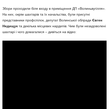
Збори проходили біля входу в приміщення ДП «Волиньвугілля».
На них, окрім шахтарів та їх начальства, були присутні
представники профспілок, депутат Волинської облради
Євген
Недищук
та декілька місцевих нардепів. Чим були незадоволені
шахтарі і чого домагалися – дивіться на відео: