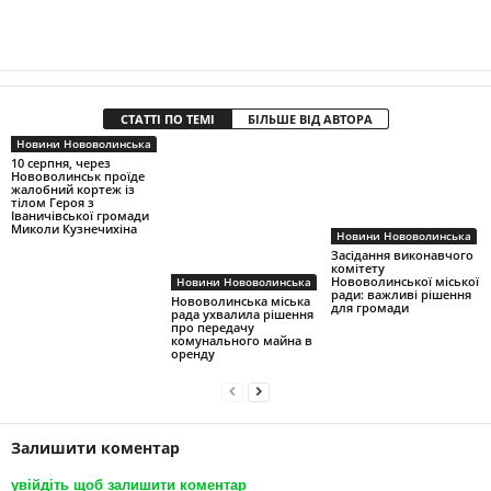
СТАТТІ ПО ТЕМІ
БІЛЬШЕ ВІД АВТОРА
Новини Нововолинська
10 серпня, через
Нововолинськ проїде
жалобний кортеж із
тілом Героя з
Іваничівської громади
Миколи Кузнечихіна
Новини Нововолинська
Засідання виконавчого
комітету
Нововолинської міської
Новини Нововолинська
ради: важливі рішення
Нововолинська міська
для громади
рада ухвалила рішення
про передачу
комунального майна в
оренду
Залишити коментар
увійдіть щоб залишити коментар