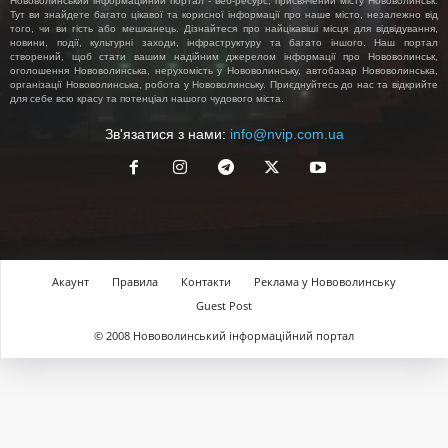
Нововолинський інформаційний портал - веб-ресурс, присвячений місту Нововолинськ.
Тут ви знайдете багато цікавої та корисної інформації про наше місто, незалежно від
того, чи ви гість або мешканець. Дізнайтеся про найцікавіші місця для відвідування,
новини, події, культурні заходи, інфраструктуру та багато іншого. Наш портал
створений, щоб стати вашим надійним джерелом інформації про Нововолинськ,
оголошення Нововолинська, нерухомість у Нововолинську, автобазар Нововолинська,
організації Нововолинська, робота у Нововолинську. Приєднуйтесь до нас та відкрийте
для себе всю красу та потенціал нашого чудового міста.
Зв'язатися з нами:
info@nvip.com.ua
Акаунт
Правила
Контакти
Реклама у Нововолинську
Guest Post
© 2008 Нововолинський інформаційний портал