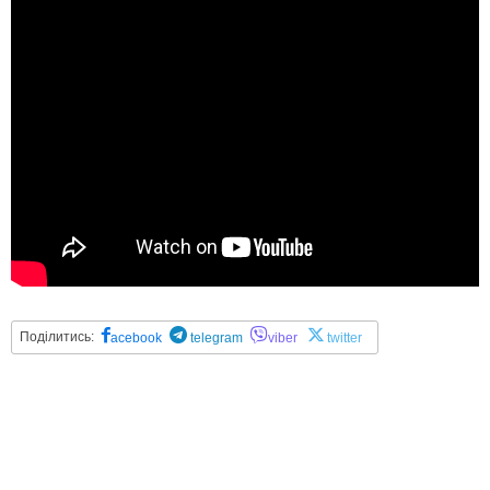
Поділитись:
acebook
telegram
viber
twitter