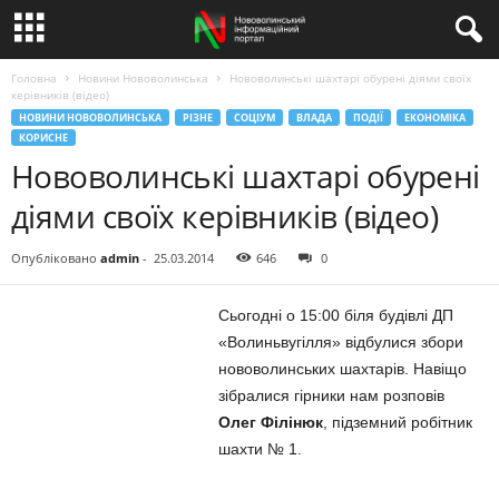
Головна
Новини Нововолинська
Нововолинські шахтарі обурені діями своїх
керівників (відео)
НОВИНИ НОВОВОЛИНСЬКА
РІЗНЕ
СОЦІУМ
ВЛАДА
ПОДІЇ
ЕКОНОМІКА
КОРИСНЕ
Нововолинські шахтарі обурені
діями своїх керівників (відео)
Опубліковано
admin
-
25.03.2014
646
0
Сьогодні о 15:00 біля будівлі ДП
«Волиньвугілля» відбулися збори
нововолинських шахтарів. Навіщо
зібралися гірники нам розповів
Олег Філінюк
, підземний робітник
шахти № 1.