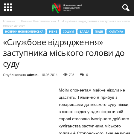
Головна
Новини Нововолинська
«Службове відрядження» заступника міського
голови до суду
НОВИНИ НОВОВОЛИНСЬКА
РІЗНЕ
СОЦІУМ
ВЛАДА
ПОДІЇ
КУЛЬТУРА
«Службове відрядження»
заступника міського голови до
суду
Опубліковано
admin
-
18.05.2014
708
0
Моїм опонентам майже ніколи не
щастить. Тільки-но я прибув з
товаришами до міського суду пішки,
в якості свідка у адміністративній
справі стосовно імовірного дрібного
хуліганства заступника міського
голови А.Сторонського, (нецензурна