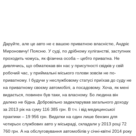
Даруйте, але це авто не є вашою приватною власністю, Андріє
Мироновичу! Поясню. У суді, по дрібному хуліганстві, заступник
проходить чомусь, як фізична особа – цебто приватна. Не
дивлячись, що обматюкав він нас у присутності свідків у свій
робочий час, у приймальні міського голови зовсім не по-
приватному. І будучи у неслужбовому статусі приїхав до суду не
на приватному своєму автомобілі, а посадовому. Хоча, як мені
видається, повинен був таки, на власному. Бо людина він
далеко не бідна. Добровільно задекларував загального доходу
за 2013 рік на суму 116 385 грн. В т.ч. і від медицинської
практики – 19 956 грн. Видатки на один лише бензин для
чотирьох службових авто у міськраді, складали у 2013 році 72
760 грн. А на обслуговування автомобілів у січні-квітні 2014 року