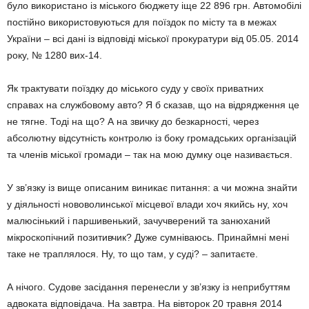
було використано із міського бюджету іще 22 896 грн. Автомобілі
постійно використовуються для поїздок по місту та в межах
України – всі дані із відповіді міської прокуратури від 05.05. 2014
року, № 1280 вих-14.
Як трактувати поїздку до міського суду у своїх приватних
справах на службовому авто? Я б сказав, що на відрядження це
не тягне. Тоді на що? А на звичку до безкарності, через
абсолютну відсутність контролю із боку громадських організацій
та членів міської громади – так на мою думку оце називається.
У зв’язку із вище описаним виникає питання: а чи можна знайти
у діяльності нововолинської місцевої влади хоч якийсь ну, хоч
малюсінький і паршивенький, зачучверений та занюханий
мікроскопічний позитивчик? Дуже сумніваюсь. Принаймні мені
таке не траплялося. Ну, то що там, у суді? – запитаєте.
А нічого. Судове засідання перенесли у зв’язку із неприбуттям
адвоката відповідача. На завтра. На вівторок 20 травня 2014