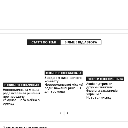
СТАТТІ ПО ТЕМІ
БІЛЬШЕ ВІД АВТОРА
Новини Нововолинська
Засідання виконавчого
Новини Нововолинська
комітету
Акція підтримки
Нововолинської міської
Новини Нововолинська
дружин зниклих
ради: важливі рішення
Нововолинська міська
безвісти захисників
для громади
рада ухвалила рішення
України в
про передачу
Нововолинську
комунального майна в
оренду
Залишити коментар