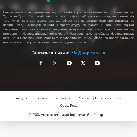
Нововолинський інформаційний портал - веб-ресурс, присвячений місту Нововолинськ.
Тут ви знайдете багато цікавої та корисної інформації про наше місто, незалежно від
того, чи ви гість або мешканець. Дізнайтеся про найцікавіші місця для відвідування,
новини, події, культурні заходи, інфраструктуру та багато іншого. Наш портал
створений, щоб стати вашим надійним джерелом інформації про Нововолинськ,
оголошення Нововолинська, нерухомість у Нововолинську, автобазар Нововолинська,
організації Нововолинська, робота у Нововолинську. Приєднуйтесь до нас та відкрийте
для себе всю красу та потенціал нашого чудового міста.
Зв'язатися з нами:
info@nvip.com.ua
Акаунт
Правила
Контакти
Реклама у Нововолинську
Guest Post
© 2008 Нововолинський інформаційний портал