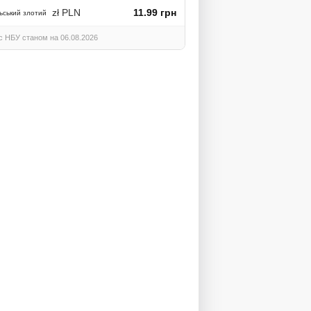
zł PLN
11.99 грн
ьський злотий
с НБУ станом на 06.08.2026