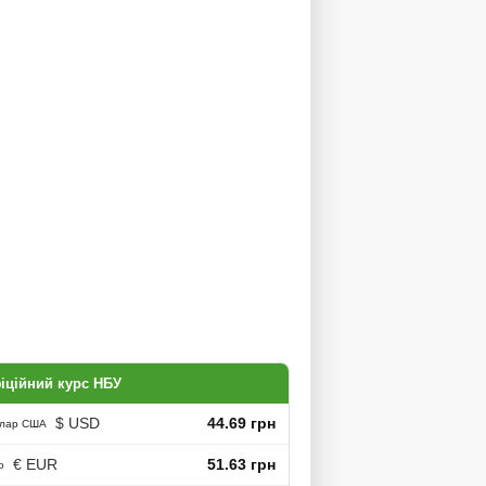
іційний курс НБУ
$ USD
44.69 грн
лар США
€ EUR
51.63 грн
о