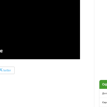
twitter
Оф
Дол
Євр