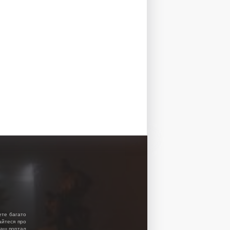
ете багато
найтеся про
 Наш портал