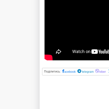
Поділитись:
acebook
telegram
viber