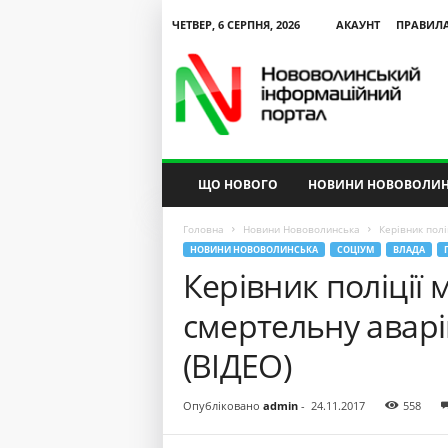
ЧЕТВЕР, 6 СЕРПНЯ, 2026
АКАУНТ
ПРАВИЛ
N
V
I
P
ЩО НОВОГО
НОВИНИ НОВОВОЛИН
Головна
Новини Нововолинська
Керівник полі
НОВИНИ НОВОВОЛИНСЬКА
СОЦІУМ
ВЛАДА
Керівник поліції
смертельну аварі
(ВІДЕО)
Опубліковано
admin
-
24.11.2017
558