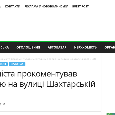
А
КОНТАКТИ
РЕКЛАМА У НОВОВОЛИНСЬКУ
GUEST POST
СЬКА
ОГОЛОШЕННЯ
АВТОБАЗАР
НЕРУХОМІСТЬ
ОРГАН
ції міста прокоментував смертельну аварію на вулиці Шахтарській (ВІДЕО)
ПОДІЇ
КРИМІНАЛ
 міста прокоментував
ю на вулиці Шахтарській
0