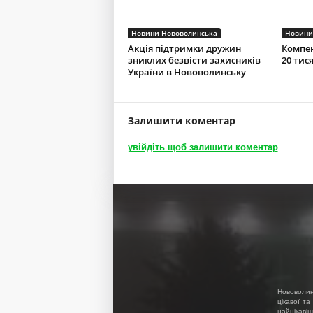
Новини Нововолинська
Новини
Акція підтримки дружин
Компен
зниклих безвісти захисників
20 тис
України в Нововолинську
Залишити коментар
увійдіть щоб залишити коментар
Нововолин
цікавої та
найцікавіш