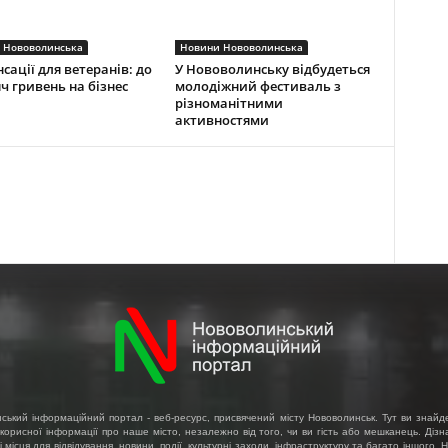
 Нововолинська
Новини Нововолинська
сації для ветеранів: до
У Нововолинську відбудеться
яч гривень на бізнес
молодіжний фестиваль з
різноманітними
активностями
ський інформаційний портал - веб-ресурс, присвячений місту Нововолинськ. Тут ви знайд
 корисної інформації про наше місто, незалежно від того, чи ви гість або мешканець. Діз
і місця для відвідування, новини, події, культурні заходи, інфраструктуру та багато іншого.