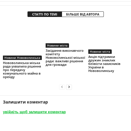
СТАТТІ ПО ТЕМІ
БІЛЬШЕ ВІД АВТОРА
Новини міста
Засідання виконавчого
Новини міста
комітету
Акція підтримки
Нововолинської міської
Новини Нововолинська
дружин зниклих
ради: важливі рішення
Нововолинська міська
безвісти захисників
для громади
рада ухвалила рішення
України в
про передачу
Нововолинську
комунального майна в
оренду
Залишити коментар
увійдіть щоб залишити коментар