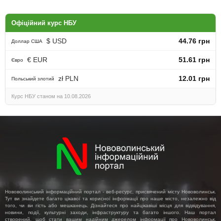
Офіційний курс НБУ
$ USD
44.76 грн
Доллар США
€ EUR
51.61 грн
Євро
zł PLN
12.01 грн
Польський злотий
Курс НБУ станом на 10.08.2026
Нововолинський інформаційний портал - веб-ресурс, присвячений місту Нововолинськ.
Тут ви знайдете багато цікавої та корисної інформації про наше місто, незалежно від
того, чи ви гість або мешканець. Дізнайтеся про найцікавіші місця для відвідування,
новини, події, культурні заходи, інфраструктуру та багато іншого. Наш портал
створений, щоб стати вашим надійним джерелом інформації про Нововолинськ,