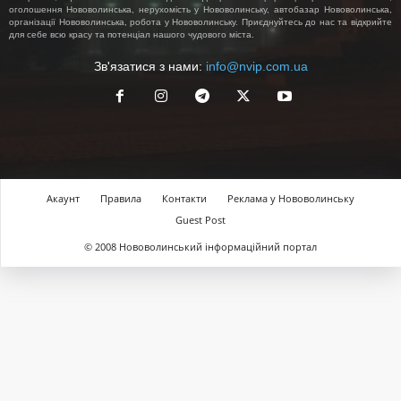
оголошення Нововолинська, нерухомість у Нововолинську, автобазар Нововолинська,
організації Нововолинська, робота у Нововолинську. Приєднуйтесь до нас та відкрийте
для себе всю красу та потенціал нашого чудового міста.
Зв'язатися з нами:
info@nvip.com.ua
Акаунт
Правила
Контакти
Реклама у Нововолинську
Guest Post
© 2008 Нововолинський інформаційний портал