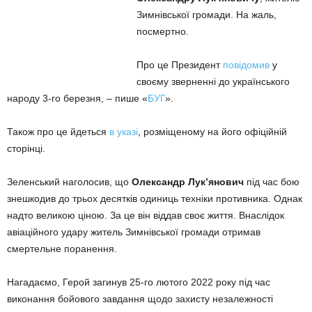
Зимнівської громади. На жаль,
посмертно.
Про це Президент
повідомив
у
своєму зверненні до українського
народу 3-го березня, – пише «
БУГ
».
Також про це йдеться
в указі
, розміщеному на його офіційній
сторінці.
Зеленський наголосив, що
Олександр Лук’янович
під час бою
знешкодив до трьох десятків одиниць техніки противника. Однак
надто великою ціною. За це він віддав своє життя. Внаслідок
авіаційного удару житель Зимнівської громади отримав
смертельне поранення.
Нагадаємо, Герой загинув 25-го лютого 2022 року під час
виконання бойового завдання щодо захисту незалежності