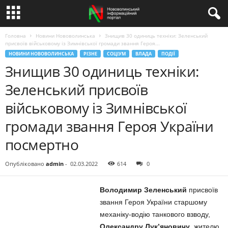
Головна
Новини Нововолинська
Знищив 30 одиниць техніки: Зеленський
присвоїв військовому із Зимнівської громади звання Героя...
НОВИНИ НОВОВОЛИНСЬКА
РІЗНЕ
СОЦІУМ
ВЛАДА
ПОДІЇ
Знищив 30 одиниць техніки:
Зеленський присвоїв
військовому із Зимнівської
громади звання Героя України
посмертно
Опубліковано
admin
-
02.03.2022
614
0
Володимир Зеленський
присвоїв
звання Героя України старшому
механіку-водію танкового взводу,
Олександру Лук’яновичу
, жителю