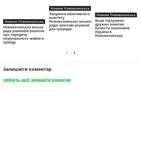
Новини Нововолинська
Засідання виконавчого
Новини Нововолинська
комітету
Акція підтримки
Нововолинської міської
Новини Нововолинська
дружин зниклих
ради: важливі рішення
Нововолинська міська
безвісти захисників
для громади
рада ухвалила рішення
України в
про передачу
Нововолинську
комунального майна в
оренду
Залишити коментар
увійдіть щоб залишити коментар