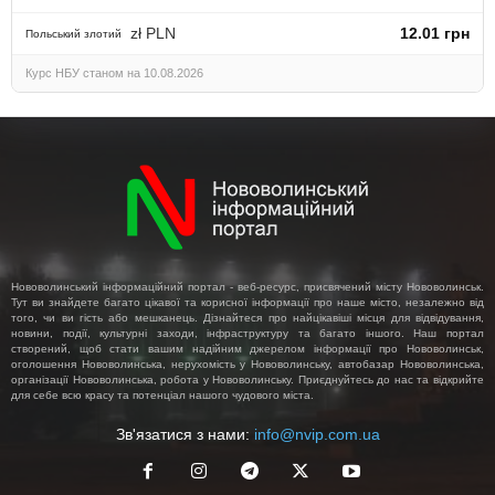
zł PLN
12.01 грн
Польський злотий
Курс НБУ станом на 10.08.2026
Нововолинський інформаційний портал - веб-ресурс, присвячений місту Нововолинськ.
Тут ви знайдете багато цікавої та корисної інформації про наше місто, незалежно від
того, чи ви гість або мешканець. Дізнайтеся про найцікавіші місця для відвідування,
новини, події, культурні заходи, інфраструктуру та багато іншого. Наш портал
створений, щоб стати вашим надійним джерелом інформації про Нововолинськ,
оголошення Нововолинська, нерухомість у Нововолинську, автобазар Нововолинська,
організації Нововолинська, робота у Нововолинську. Приєднуйтесь до нас та відкрийте
для себе всю красу та потенціал нашого чудового міста.
Зв'язатися з нами:
info@nvip.com.ua