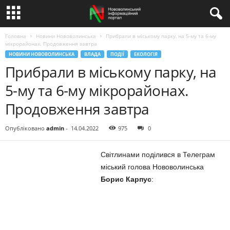
Головна
Новини Нововолинська
Прибрали в міському парку, на 5-му та 6-му
мікрорайонах. Продовження завтра
НОВИНИ НОВОВОЛИНСЬКА
ВЛАДА
ПОДІЇ
ЕКОЛОГІЯ
Прибрали в міському парку, на
5-му та 6-му мікрорайонах.
Продовження завтра
Опубліковано
admin
-
14.04.2022
975
0
Світлинами поділився в Телеграм
міський голова Нововолинська
Борис Карпус
: