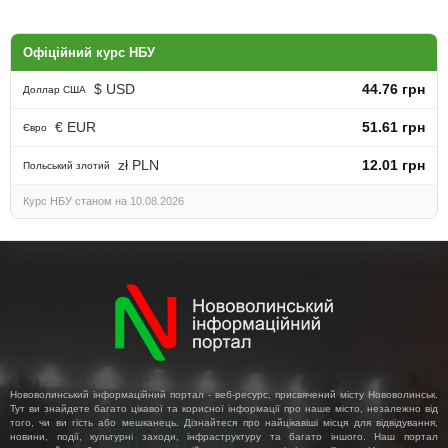
Офіційний курс НБУ
$ USD
44.76 грн
Доллар США
€ EUR
51.61 грн
Євро
zł PLN
12.01 грн
Польський злотий
Курс НБУ станом на 10.08.2026
Нововолинський інформаційний портал - веб-ресурс, присвячений місту Нововолинськ.
Тут ви знайдете багато цікавої та корисної інформації про наше місто, незалежно від
того, чи ви гість або мешканець. Дізнайтеся про найцікавіші місця для відвідування,
новини, події, культурні заходи, інфраструктуру та багато іншого. Наш портал