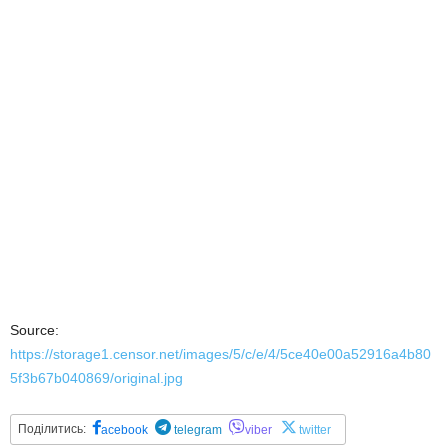
Source:
https://storage1.censor.net/images/5/c/e/4/5ce40e00a52916a4b80
5f3b67b040869/original.jpg
Поділитись:
acebook
telegram
viber
twitter