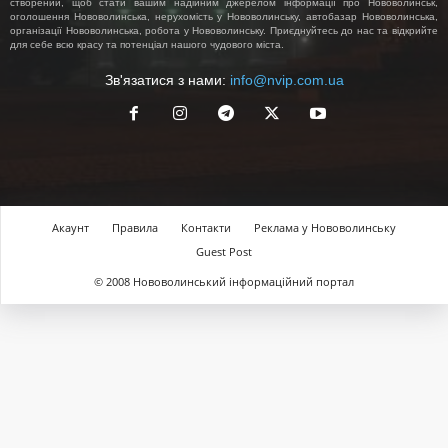
створений, щоб стати вашим надійним джерелом інформації про Нововолинськ,
оголошення Нововолинська, нерухомість у Нововолинську, автобазар Нововолинська,
організації Нововолинська, робота у Нововолинську. Приєднуйтесь до нас та відкрийте
для себе всю красу та потенціал нашого чудового міста.
Зв'язатися з нами:
info@nvip.com.ua
Акаунт
Правила
Контакти
Реклама у Нововолинську
Guest Post
© 2008 Нововолинський інформаційний портал