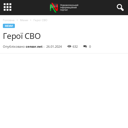
Головна
Меми
Герої СВО
МЕМИ
Герої СВО
Опубліковано
censor.net
-
26.01.2024
632
0