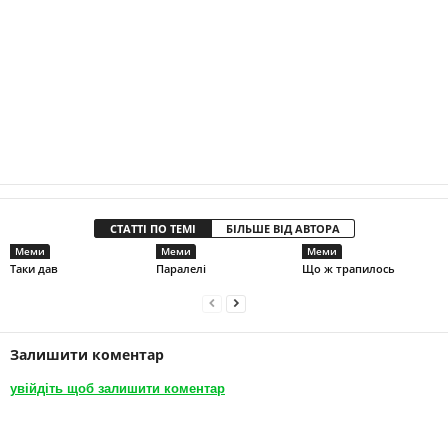
СТАТТІ ПО ТЕМІ
БІЛЬШЕ ВІД АВТОРА
Меми
Меми
Меми
Таки дав
Паралелі
Що ж трапилось
Залишити коментар
увійдіть щоб залишити коментар