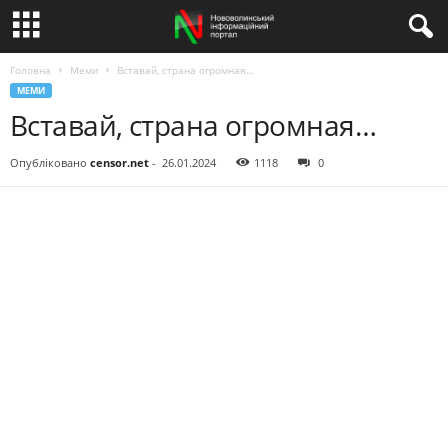
Головна
Меми
Вставай, страна огромная…
МЕМИ
Вставай, страна огромная…
Опубліковано
censor.net
-
26.01.2024
1118
0