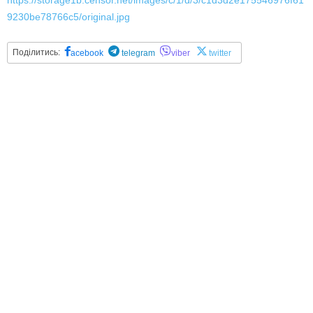
https://storage1b.censor.net/images/c/1/d/3/c1d3d2e175546976f61
9230be78766c5/original.jpg
Поділитись:
acebook
telegram
viber
twitter