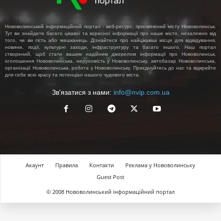
Нововолинський інформаційний портал - веб-ресурс, присвячений місту Нововолинськ.
Тут ви знайдете багато цікавої та корисної інформації про наше місто, незалежно від
того, чи ви гість або мешканець. Дізнайтеся про найцікавіші місця для відвідування,
новини, події, культурні заходи, інфраструктуру та багато іншого. Наш портал
створений, щоб стати вашим надійним джерелом інформації про Нововолинськ,
оголошення Нововолинська, нерухомість у Нововолинську, автобазар Нововолинська,
організації Нововолинська, робота у Нововолинську. Приєднуйтесь до нас та відкрийте
для себе всю красу та потенціал нашого чудового міста.
Зв'язатися з нами:
info@nvip.com.ua
Акаунт
Правила
Контакти
Реклама у Нововолинську
Guest Post
© 2008 Нововолинський інформаційний портал