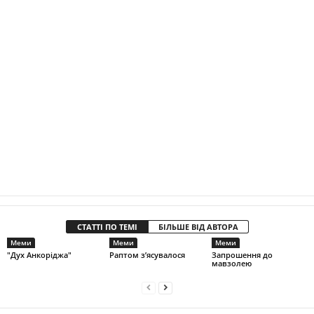
СТАТТІ ПО ТЕМІ
БІЛЬШЕ ВІД АВТОРА
Меми
Меми
Меми
"Дух Анкоріджа"
Раптом з’ясувалося
Запрошення до
мавзолею