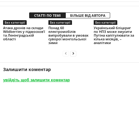
СТАТТІ ПО ТЕМІ
БІЛЬШЕ ВІД АВТОРА
Без категорії
Без категорії
Без категорії
Атака дронів на склади
Понад 60
Український бліцкриг
Wildberries у підмосков’ї
електромобілів
по НПЗ може змусити
та Ленінградській
випробували в умовах
Путіна капітулювати за
області
суворої монгольської
кілька місяців, –
зими
аналітики
Залишити коментар
увійдіть щоб залишити коментар