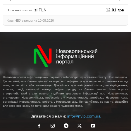
zł PLN
12.01 грн
Польський злотий
Курс НБУ станом на 10.08.2026
Нововолинський інформаційний портал - веб-ресурс, присвячений місту Нововолинськ.
Тут ви знайдете багато цікавої та корисної інформації про наше місто, незалежно від
того, чи ви гість або мешканець. Дізнайтеся про найцікавіші місця для відвідування,
новини, події, культурні заходи, інфраструктуру та багато іншого. Наш портал
створений, щоб стати вашим надійним джерелом інформації про Нововолинськ,
оголошення Нововолинська, нерухомість у Нововолинську, автобазар Нововолинська,
організації Нововолинська, робота у Нововолинську. Приєднуйтесь до нас та відкрийте
для себе всю красу та потенціал нашого чудового міста.
Зв'язатися з нами:
info@nvip.com.ua