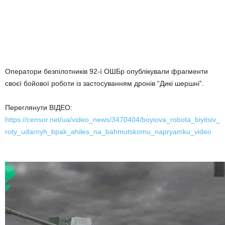
Оператори безпілотників 92-ї ОШБр опублікували фрагменти
своєї бойової роботи із застосуванням дронів “Дикі шершні”.
Переглянути ВІДЕО:
https://censor.net/ua/video_news/3470404/boyiova_robota_biyitsiv_
roty_udarnyh_bpak_ahiles_na_bahmutskomu_napryamku_video