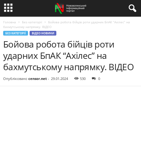
Головна
Без категорії
Бойова робота бійців роти ударних БпАК “Ахілес” на
бахмутському напрямку. ВIДЕО
БЕЗ КАТЕГОРІЇ
ВІДЕО НОВИНИ
Бойова робота бійців роти
ударних БпАК “Ахілес” на
бахмутському напрямку. ВIДЕО
Опубліковано
censor.net
-
29.01.2024
530
0