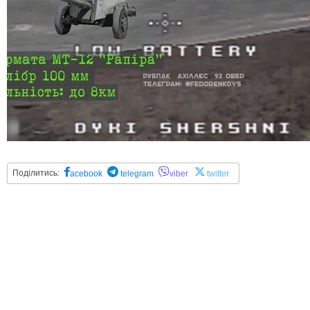
Поділитись:
acebook
telegram
viber
twitter