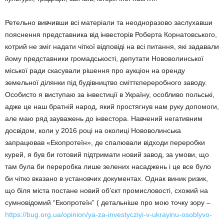
Ретельно вивчивши всі матеріали та неодноразово заслухавши
пояснення представника від інвесторів Роберта Корнатовського,
котрий не зміг надати чіткої відповіді на всі питання, які задавали
йому представники громадськості, депутати Нововолинської
міської ради скасували рішення про аукціон на оренду
земельної ділянки під будівництво сміттєпереробного заводу.
Особисто я виступаю за інвестиції в Україну, особливо польські,
адже це наш братній народ, який простягнув нам руку допомоги,
але маю ряд зауважень до інвестора. Навчений негативним
досвідом, коли у 2016 році на околиці Нововолинська
запрацював «Екопротеїн», де спалювали відходи переробки
курей, я був би готовий підтримати новий завод, за умови, що
там була би переробка лише зелених насаджень і це все було
би чітко вказано в установчих документах. Однак виник ризик,
що біля міста постане новий об’єкт промисловості, схожий на
сумновідомий “Екопротеїн” ( детальніше про мою точку зору –
https://bug.org.ua/opinion/ya-za-investycziyi-v-ukrayinu-osoblyvo-