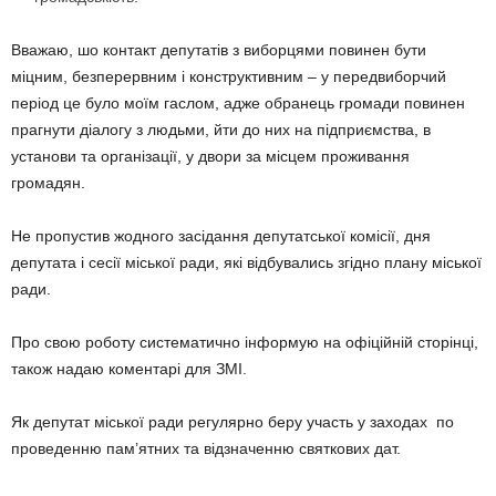
Вважаю, шо контакт депутатів з виборцями повинен бути
міцним, безперервним і конструктивним – у передвиборчий
період це було моїм гаслом, адже обранець громади повинен
прагнути діалогу з людьми, йти до них на підприємства, в
установи та організації, у двори за місцем проживання
громадян.
Не пропустив жодного засідання депутатської комісії, дня
депутата і сесії міської ради, які відбувались згідно плану міської
ради.
Про свою роботу систематично інформую на офіційній сторінці,
також надаю коментарі для ЗМІ.
Як депутат міської ради регулярно беру участь у заходах по
проведенню пам’ятних та відзначенню святкових дат.