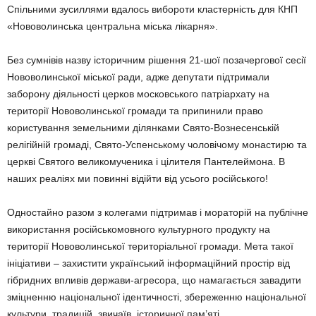
Спільними зусиллями вдалось вибороти кластерність для КНП
«Нововолинська центральна міська лікарня».
Без сумнівів назву історичним рішення 21-шої позачергової сесії
Нововолинської міської ради, адже депутати підтримали
заборону діяльності церков московського патріархату на
території Нововолинської громади та припинили право
користування земельними ділянками Свято-Вознесенській
релігійній громаді, Свято-Успенському чоловічому монастирю та
церкві Святого великомученика і цілителя Пантелеймона. В
наших реаліях ми повинні відійти від усього російського!
Одностайно разом з колегами підтримав і мораторій на публічне
використання російськомовного культурного продукту на
території Нововолинської територіальної громади. Мета такої
ініціативи – захистити український інформаційний простір від
гібридних впливів держави-агресора, що намагається завадити
зміцненню національної ідентичності, збереженню національної
культури, традицій, звичаїв, історичної пам’яті.