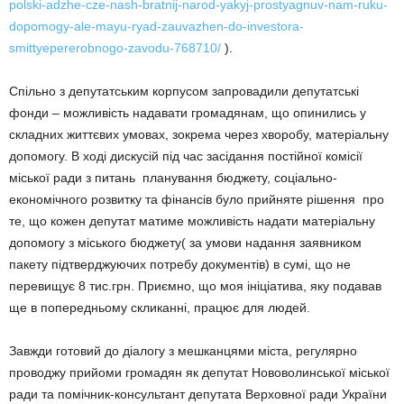
polski-adzhe-cze-nash-bratnij-narod-yakyj-prostyagnuv-nam-ruku-
dopomogy-ale-mayu-ryad-zauvazhen-do-investora-
smittyepererobnogo-zavodu-768710/
).
Спільно з депутатським корпусом запровадили депутатські
фонди – можливість надавати громадянам, що опинились у
складних життєвих умовах, зокрема через хворобу, матеріальну
допомогу. В ході дискусій під час засідання постійної комісії
міської ради з питань планування бюджету, соціально-
економічного розвитку та фінансів було прийняте рішення про
те, що кожен депутат матиме можливість надати матеріальну
допомогу з міського бюджету( за умови надання заявником
пакету підтверджуючих потребу документів) в сумі, що не
перевищує 8 тис.грн. Приємно, що моя ініціатива, яку подавав
ще в попередньому скликанні, працює для людей.
Завжди готовий до діалогу з мешканцями міста, регулярно
проводжу прийоми громадян як депутат Нововолинської міської
ради та помічник-консультант депутата Верховної ради України