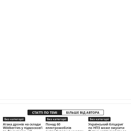
СТАТТІ ПО ТЕМІ
БІЛЬШЕ ВІД АВТОРА
Без категорії
Без категорії
Без категорії
Атака дронів на склади
Понад 60
Український бліцкриг
Wildberries у підмосков’ї
електромобілів
по НПЗ може змусити