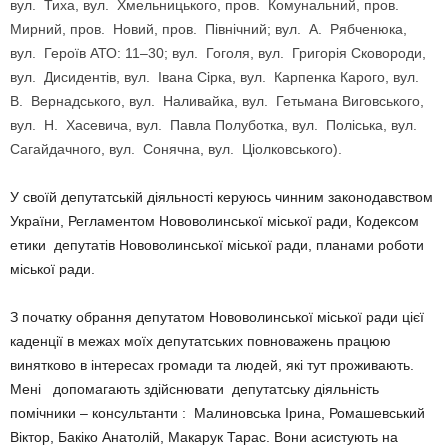
вул. Тиха, вул. Хмельницького, пров. Комунальний, пров.
Мирний, пров. Новий, пров. Північний; вул. А. Рябченюка,
вул. Героїв АТО: 11–30; вул. Гоголя, вул. Григорія Сковороди,
вул. Дисидентів, вул. Івана Сірка, вул. Карпенка Карого, вул.
В. Вернадського, вул. Наливайка, вул. Гетьмана Виговського,
вул. Н. Хасевича, вул. Павла Полуботка, вул. Поліська, вул.
Сагайдачного, вул. Сонячна, вул. Ціолковського).
У своїй депутатській діяльності керуюсь чинним законодавством
України, Регламентом Нововолинської міської ради, Кодексом
етики депутатів Нововолинської міської ради, планами роботи
міської ради.
З початку обрання депутатом Нововолинської міської ради цієї
каденції в межах моїх депутатських повноважень працюю
винятково в інтересах громади та людей, які тут проживають.
Мені допомагають здійснювати депутатську діяльність
помічники – консультанти : Малиновська Ірина, Ромашевський
Віктор, Бакіко Анатолій, Макарук Тарас. Вони асистують на