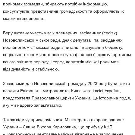
прийомах громадян, збирають потрібну інформацію,
консультують представників громадськості та оформляють їх
скарги як звернення.
Беру активну участь у всіх пленарних засіданнях (сесіях)
Нововолинської міської ради, днях депутата та засіданнях
постійної комісії міської ради з питань планування бюджету,
соціально-економічного розвитку та фінансів бюджету протягом
всього звітного періоду, і серед депутатів міської ради моя
відвідуваність є стабільною.
Знаковими для Нововолинської громади у 2023 році були візити
владики Епіфанія – митрополита Київського і всієї України,
предстоятеля Православної церкви України. Це історична подія,
яку ми надовго запам’ятаємо.
Також відмічу приїзд очільника Міністерства охорони здоров’я
України – Ляшка Віктора Кириловича, що прибув у КНП
«Нововолинська центральна міська лікарня» на запрошення