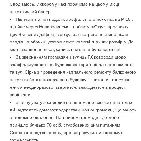
Сподіваюсь, у скорому часі побачимо на цьому місці
патріотичний банер.
Підняв питання недоліків асфальтного полотна на Р-15 ,
що йде через Нововолинськ – поблизу виїзду з проспекту
Дружби виник дефект, в результаті котрого постійно після
опадів на обочині утворюються калюжі значних розмірів. До
мого звернення дослухались і питання було вирішено.
За зверненням громадян з вулиць Г.Сковороди щодо
заасфальтування прибудинкової території для стоянки авто
та вул. Сірка з проведення капітального ремонту балконного
накриття багатоповерхового будинку – питання, стосовно
яких я неодноразово звертався, знаходяться в процесі
вирішення.
Значну увагу зосередив на непомірно високих платежах,
які надходять домогосподарствам нашої громади, що мають
автономне опалення. На прийомі громадян до мене
прийшло близько 70 осіб, стурбованих цим питанням.
Скеровано ряд звернень, про всі результати інформую
громадськість.