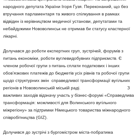
народного депутата України Ігоря Гузя. Переконаний, що без
втручання парламентаря та живого спілкування в рамках
відвідин із керівництвом медичної установи, депутатами та
небайдужими Нововолинськ не отримав би статусу кластерної
лікарні.
Долучався до роботи експертних груп, зустрічей, форумів з
питань економіки, роботи вуглевидобувних підприємств. Є
членом робочої групи з питань сплати податкових і інших
обов’язкових платежів до бюджетів усіх рівнів та робочої групи
щодо структурних змін справедливої трансформації вугільних
регіонів в Нововолинській міській раді. З
важливих заходів відзначу участь у бізнес-форумі «Справедлива
трансформація: можливості для Волинського вугільного
міжрегіону» за підтримки Німецького товариства міжнародного
співробітництва (GIZ).
Долучився до зустрічі з бургомістром міста-побратима