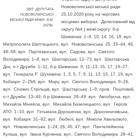
Нововолинської міської ради
ЗВІТ ДЕПУТАТА
25.10.2020 року на чергових
НОВОВОЛИНСЬКОЇ
МІСЬКОЇ РАДИ МНИХ В.М.
місцевих виборах. Делегований від
2023р.
округу №4 ( межі округу: б-р
Шевченка: 1–8, 10, 14, 16, 18; вул.
Митрополита Шептицького, вул. Нововолинська: 25, 33–44, 46,
48–58; вул. Партизанська, вул. Садова, вул. Святого
Володимира: 1–8; вул. Шахтарська: 12–73; вул. Шахтарська
Док, п-т Дружби: 1–11; б-р Шевченка: 9, 11–13, 15, 17, 19–27;
вул. Генерала Р. Шухевича: 1, 3, 5, 7, 9, 11, 13, 15, 17, 19; вул.
Кобзаря: 2–29А; вул. Миру, вул. Святого Володимира: 9–26;
вул. Січових Стрільців, вул. Шахтарська: 1–9; пров. Поштовий,
п-т Дружби: 13–49; б-р Шевченка: 28–49; вул. Автобусна, вул.
Михайла Міняйла, вул. Михайла Базилицького, вул. Героїв
АТО: 1–10; вул. Гетьмана Дорошенка, вул. Дорогиничівська,
вул. Кобзаря: 31–82; вул. Любелі, вул. Миколи Хвильового,
вул. Нововолинська: 1–24, 26, 45, 47; вул. Пантелеймона
Куліша, вул. Івана Курченка, вул. Святого Володимира: 28–41;