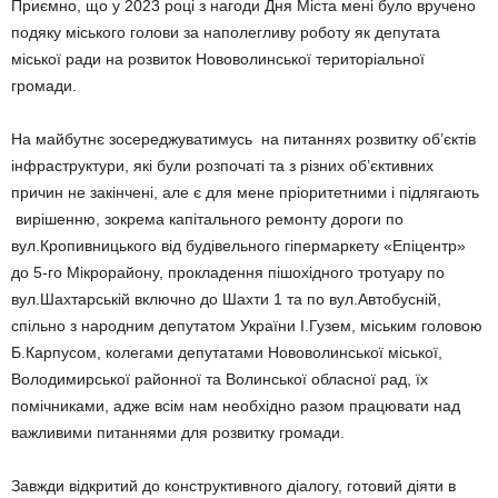
Приємно, що у 2023 році з нагоди Дня Міста мені було вручено
подяку міського голови за наполегливу роботу як депутата
міської ради на розвиток Нововолинської територіальної
громади.
На майбутнє зосереджуватимусь на питаннях розвитку об’єктів
інфраструктури, які були розпочаті та з різних об’єктивних
причин не закінчені, але є для мене пріоритетними і підлягають
вирішенню, зокрема капітального ремонту дороги по
вул.Кропивницького від будівельного гіпермаркету «Епіцентр»
до 5-го Мікрорайону, прокладення пішохідного тротуару по
вул.Шахтарській включно до Шахти 1 та по вул.Автобусній,
спільно з народним депутатом України І.Гузем, міським головою
Б.Карпусом, колегами депутатами Нововолинської міської,
Володимирської районної та Волинської обласної рад, їх
помічниками, адже всім нам необхідно разом працювати над
важливими питаннями для розвитку громади.
Завжди відкритий до конструктивного діалогу, готовий діяти в