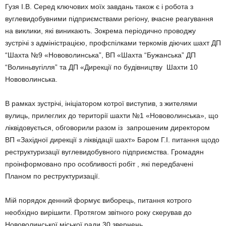
Гузя І.В. Серед ключових моїх завдань також є і робота з
вуглевидобувними підприємствами регіону, вчасне реагування
на виклики, які виникають. Зокрема періодично проводжу
зустрічі з адміністрацією, профспілками теркомів діючих шахт ДП
“Шахта №9 «Нововолинська”, ВП «Шахта “Бужанська” ДП
“Волиньвугілля” та ДП «Дирекції по будівництву Шахти 10
Нововолинська.
В рамках зустрічі, ініціатором котрої виступив, з жителями
вулиць, прилеглих до території шахти №1 «Нововолинська», що
ліквідовується, обговорили разом із запрошеним директором
ВП «Західної дирекції з ліквідації шахт» Баром Г.І. питання щодо
реструктуризації вуглевидобувного підприємства. Громадян
проінформовано про особливості робіт , які передбачені
Планом по реструктуризації.
Мій порядок денний формує виборець, питання котрого
необхідно вирішити. Протягом звітного року скерував до
Нововолинської міської ради 30 звернень.