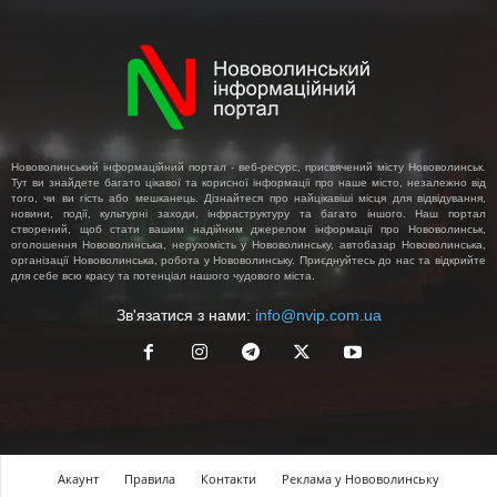
Нововолинський інформаційний портал - веб-ресурс, присвячений місту Нововолинськ.
Тут ви знайдете багато цікавої та корисної інформації про наше місто, незалежно від
того, чи ви гість або мешканець. Дізнайтеся про найцікавіші місця для відвідування,
новини, події, культурні заходи, інфраструктуру та багато іншого. Наш портал
створений, щоб стати вашим надійним джерелом інформації про Нововолинськ,
оголошення Нововолинська, нерухомість у Нововолинську, автобазар Нововолинська,
організації Нововолинська, робота у Нововолинську. Приєднуйтесь до нас та відкрийте
для себе всю красу та потенціал нашого чудового міста.
Зв'язатися з нами:
info@nvip.com.ua
Акаунт
Правила
Контакти
Реклама у Нововолинську