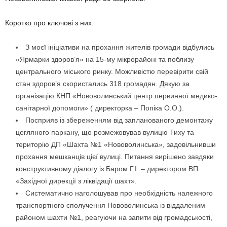
Коротко про ключові з них:
З моєї ініціативи на прохання жителів громади відбулись
«Ярмарки здоров’я» на 15-му мікрорайоні та поблизу
центрального міського ринку. Можливістю перевірити свій
стан здоров’я скористались 318 громадян. Дякую за
організацію КНП «Нововолинський центр первинної медико-
санітарної допомоги» ( директорка – Попіка О.О.).
Посприяв із збереженням від запланованого демонтажу
цегляного паркану, що розмежовував вулицю Тиху та
територію ДП «Шахта №1 «Нововолинська», задовільнивши
прохання мешканців цієї вулиці. Питання вирішено завдяки
конструктивному діалогу із Баром Г.І. – директором ВП
«Західної дирекції з ліквідації шахт».
Систематично наголошував про необхідність належного
транспортного сполучення Нововолинська із віддаленим
районом шахти №1, реагуючи на запити від громадськості,