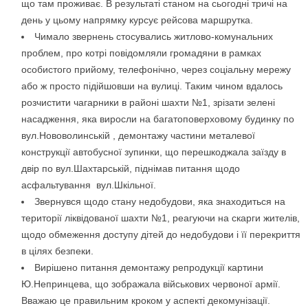
що там проживає. В результаті станом на сьогодні тричі на
день у цьому напрямку курсує рейсова маршрутка.
Чимало звернень стосувались житлово-комунальних
проблем, про котрі повідомляли громадяни в рамках
особистого прийому, телефонічно, через соціальну мережу
або ж просто підійшовши на вулиці. Таким чином вдалось
розчистити чагарники в районі шахти №1, зрізати зелені
насадження, яка виросли на багатоповерховому будинку по
вул.Нововолинській , демонтажу частини металевої
конструкції автобусної зупинки, що перешкоджала заїзду в
двір по вул.Шахтарській, піднімав питання щодо
асфальтування вул.Шкільної.
Звернувся щодо стану недобудови, яка знаходиться на
території ліквідованої шахти №1, реагуючи на скарги жителів,
щодо обмеження доступу дітей до недобудови і її перекриття
в цілях безпеки.
Вирішено питання демонтажу репродукції картини
Ю.Непринцева, що зображала військових червоної армії.
Вважаю це правильним кроком у аспекті декомунізації.