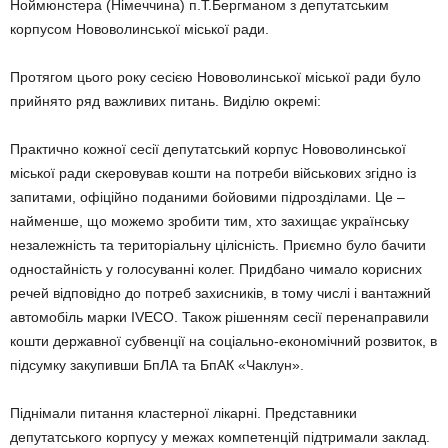
Ноймюнстера (Німеччина) п.Т.Бергманом з депутатським
корпусом Нововолинської міської ради.
Протягом цього року сесією Нововолинської міської ради було
прийнято ряд важливих питань. Виділю окремі:
Практично кожної сесії депутатський корпус Нововолинської
міської ради скеровував кошти на потреби військових згідно із
запитами, офіційно поданими бойовими підрозділами. Це –
найменше, що можемо зробити тим, хто захищає українську
незалежність та територіальну цілісність. Приємно було бачити
одностайність у голосуванні колег. Придбано чимало корисних
речей відповідно до потреб захисників, в тому числі і вантажний
автомобіль марки IVECO. Також рішенням сесії перенаправили
кошти державної субвенції на соціально-економічний розвиток, в
підсумку закупивши БпЛА та БпАК «Чаклун».
Піднімали питання кластерної лікарні. Представники
депутатського корпусу у межах компетенцій підтримали заклад.