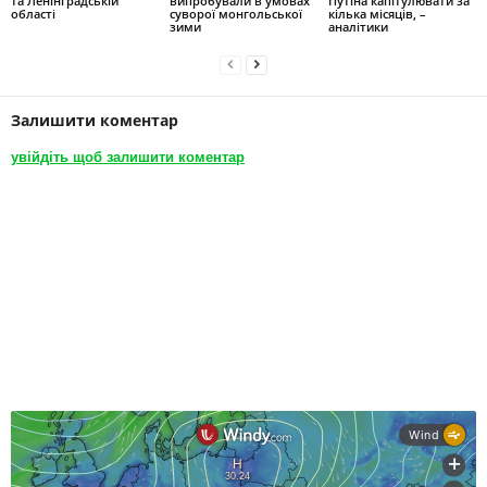
та Ленінградській
випробували в умовах
Путіна капітулювати за
області
суворої монгольської
кілька місяців, –
зими
аналітики
Залишити коментар
увійдіть щоб залишити коментар