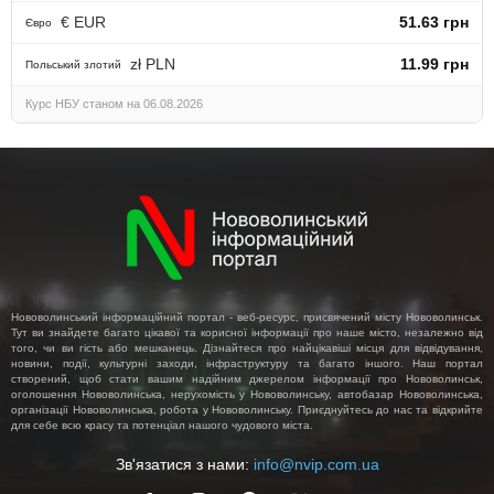
€ EUR
51.63 грн
Євро
zł PLN
11.99 грн
Польський злотий
Курс НБУ станом на 06.08.2026
Нововолинський інформаційний портал - веб-ресурс, присвячений місту Нововолинськ.
Тут ви знайдете багато цікавої та корисної інформації про наше місто, незалежно від
того, чи ви гість або мешканець. Дізнайтеся про найцікавіші місця для відвідування,
новини, події, культурні заходи, інфраструктуру та багато іншого. Наш портал
створений, щоб стати вашим надійним джерелом інформації про Нововолинськ,
оголошення Нововолинська, нерухомість у Нововолинську, автобазар Нововолинська,
організації Нововолинська, робота у Нововолинську. Приєднуйтесь до нас та відкрийте
для себе всю красу та потенціал нашого чудового міста.
Зв'язатися з нами:
info@nvip.com.ua