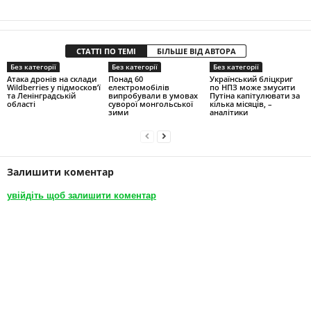
СТАТТІ ПО ТЕМІ
БІЛЬШЕ ВІД АВТОРА
Без категорії
Без категорії
Без категорії
Атака дронів на склади
Понад 60
Український бліцкриг
Wildberries у підмосков’ї
електромобілів
по НПЗ може змусити
та Ленінградській
випробували в умовах
Путіна капітулювати за
області
суворої монгольської
кілька місяців, –
зими
аналітики
Залишити коментар
увійдіть щоб залишити коментар