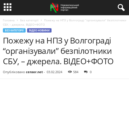
Головна
Без категорії
Пожежу на НПЗ у Волгограді “організували” безпілотники
СБУ, – джерела. ВІДЕО+ФОТО
БЕЗ КАТЕГОРІЇ
ВІДЕО НОВИНИ
Пожежу на НПЗ у Волгограді
“організували” безпілотники
СБУ, – джерела. ВІДЕО+ФОТО
Опубліковано
censor.net
-
03.02.2024
584
0