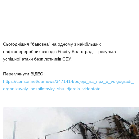
Сьогоднішня “бавовна” на одному з найбільших
нафтопереробних заводів Росії у Волгограді – результат
успішної атаки безпілотників СБУ.
Переглянути ВІДЕО:
https://censor.net/ua/news/3471414/pojeju_na_npz_u_volgogradi_
organizuvaly_bezpilotnyky_sbu_djerela_videofoto