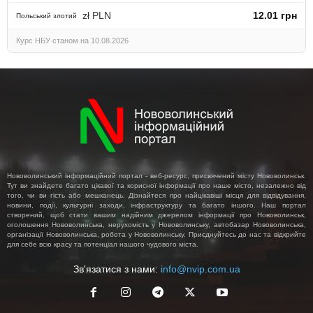
zł PLN
12.01 грн
Польський злотий
Курс НБУ станом на 10.08.2026
Нововолинський інформаційний портал - веб-ресурс, присвячений місту Нововолинськ.
Тут ви знайдете багато цікавої та корисної інформації про наше місто, незалежно від
того, чи ви гість або мешканець. Дізнайтеся про найцікавіші місця для відвідування,
новини, події, культурні заходи, інфраструктуру та багато іншого. Наш портал
створений, щоб стати вашим надійним джерелом інформації про Нововолинськ,
оголошення Нововолинська, нерухомість у Нововолинську, автобазар Нововолинська,
організації Нововолинська, робота у Нововолинську. Приєднуйтесь до нас та відкрийте
для себе всю красу та потенціал нашого чудового міста.
Зв'язатися з нами:
info@nvip.com.ua