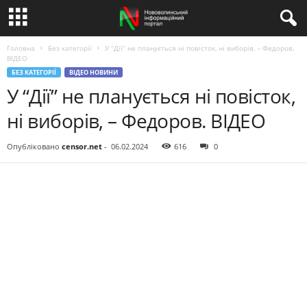
Головна
Без категорії
У “Дії” не планується ні повісток, ні виборів, – Федоров.
ВIДЕО
БЕЗ КАТЕГОРІЇ
ВІДЕО НОВИНИ
У “Дії” не планується ні повісток,
ні виборів, – Федоров. ВIДЕО
Опубліковано
censor.net
-
06.02.2024
616
0