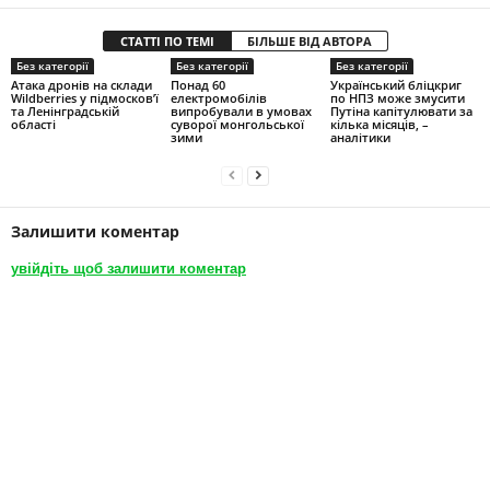
СТАТТІ ПО ТЕМІ
БІЛЬШЕ ВІД АВТОРА
Без категорії
Без категорії
Без категорії
Атака дронів на склади
Понад 60
Український бліцкриг
Wildberries у підмосков’ї
електромобілів
по НПЗ може змусити
та Ленінградській
випробували в умовах
Путіна капітулювати за
області
суворої монгольської
кілька місяців, –
зими
аналітики
Залишити коментар
увійдіть щоб залишити коментар