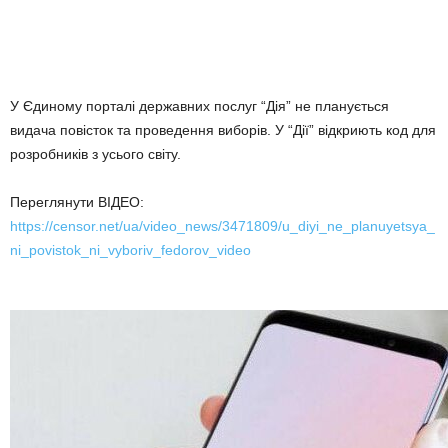
У Єдиному порталі державних послуг “Дія” не планується
видача повісток та проведення виборів. У “Дії” відкриють код для
розробників з усього світу.
Переглянути ВІДЕО:
https://censor.net/ua/video_news/3471809/u_diyi_ne_planuyetsya_
ni_povistok_ni_vyboriv_fedorov_video