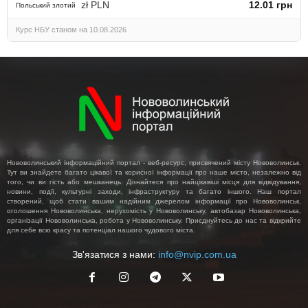
zł PLN
12.01 грн
Польський злотий
Курс НБУ станом на 10.08.2026
Нововолинський інформаційний портал - веб-ресурс, присвячений місту Нововолинськ.
Тут ви знайдете багато цікавої та корисної інформації про наше місто, незалежно від
того, чи ви гість або мешканець. Дізнайтеся про найцікавіші місця для відвідування,
новини, події, культурні заходи, інфраструктуру та багато іншого. Наш портал
створений, щоб стати вашим надійним джерелом інформації про Нововолинськ,
оголошення Нововолинська, нерухомість у Нововолинську, автобазар Нововолинська,
організації Нововолинська, робота у Нововолинську. Приєднуйтесь до нас та відкрийте
для себе всю красу та потенціал нашого чудового міста.
Зв'язатися з нами:
info@nvip.com.ua