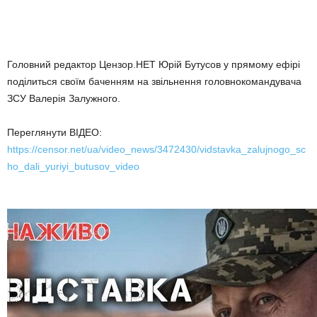
Головний редактор Цензор.НЕТ Юрій Бутусов у прямому ефірі
поділиться своїм баченням на звільнення головнокомандувача
ЗСУ Валерія Залужного.
Переглянути ВІДЕО:
https://censor.net/ua/video_news/3472430/vidstavka_zalujnogo_sc
ho_dali_yuriyi_butusov_video