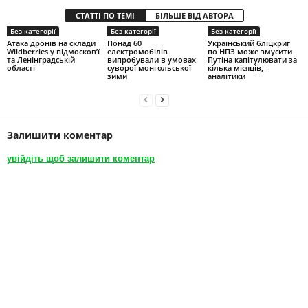
СТАТТІ ПО ТЕМІ
БІЛЬШЕ ВІД АВТОРА
Без категорії
Без категорії
Без категорії
Атака дронів на склади
Понад 60
Український бліцкриг
Wildberries у підмосков’ї
електромобілів
по НПЗ може змусити
та Ленінградській
випробували в умовах
Путіна капітулювати за
області
суворої монгольської
кілька місяців, –
зими
аналітики
Залишити коментар
увійдіть щоб залишити коментар