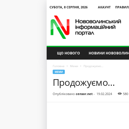
СУБОТА, 8 СЕРПНЯ, 2026
АКАУНТ
ПРАВИЛ
N
V
I
P
ЩО НОВОГО
НОВИНИ НОВОВОЛИН
Головна
Меми
Продожуємо…
МЕМИ
Продожуємо…
Опубліковано
censor.net
-
19.02.2024
580