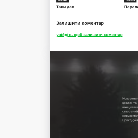
Таки дав
Парал
Залишити коментар
увійдіть щоб залишити коментар
Нововолин
цікавої та
найцікавіш
створений
нерухоміс
Приєднуйте