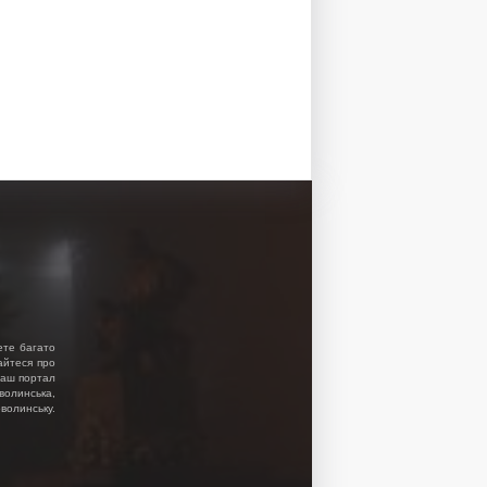
ете багато
найтеся про
 Наш портал
волинська,
волинську.