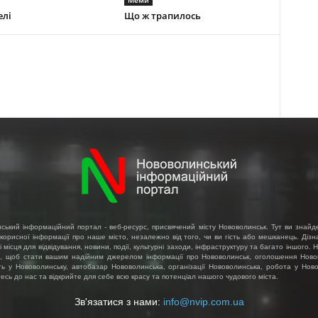
елі
Що ж трапилось
ський інформаційний портал - веб-ресурс, присвячений місту Нововолинськ. Тут ви знайд
 корисної інформації про наше місто, незалежно від того, чи ви гість або мешканець. Діз
і місця для відвідування, новини, події, культурні заходи, інфраструктуру та багато іншого.
, щоб стати вашим надійним джерелом інформації про Нововолинськ, оголошення Ново
ть у Нововолинську, автобазар Нововолинська, організації Нововолинська, робота у Ново
сь до нас та відкрийте для себе всю красу та потенціал нашого чудового міста.
Зв'язатися з нами:
info@nvip.com.ua