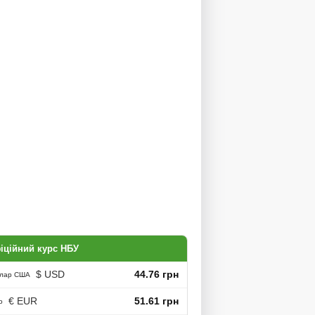
іційний курс НБУ
$ USD
44.76 грн
лар США
€ EUR
51.61 грн
о