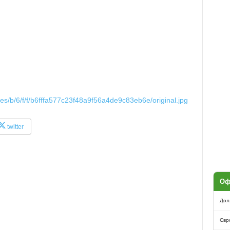
ges/b/6/f/f/b6fffa577c23f48a9f56a4de9c83eb6e/original.jpg
twitter
Оф
Дол
Євр