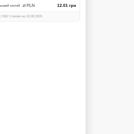
zł PLN
12.01 грн
ьський злотий
с НБУ станом на 10.08.2026