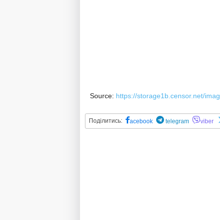
Source:
https://storage1b.censor.net/ima
Поділитись:
acebook
telegram
viber