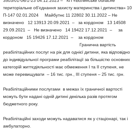
3503/01-06/1-23 04.12.2023 – КП «Волинське обласне
територіальне об’єднання захисту материнства і дитинства» 10
П-147 02.01.2024 Майбутнє 11 22802 30.11.2022 – Не
визначено 12 13913 20.09.2021 – за кордоном 13 14508
29.09.2021 – Не визначено 14 19422 17.12.2021 – за
кордоном 15 19426 17.12.2021 – за кордоном
Гранична вартість
реабілітаційних послуг на рік для однієї дитини, яка відповідно
до індивідуальної програми реабілітації за більшістю основних
категорій життєдіяльності має обмеження I та II ступеня, не
може перевищувати – 16 тис. грн., III ступеня – 25 тис. грн.
Реабілітаційними послугами в межах їх граничної вартості
можуть бути надані одній дитині декілька разів протягом
бюджетного року.
Реабілітаційні заходи можуть надаватися як у стаціонарі, так і
амбулаторно.