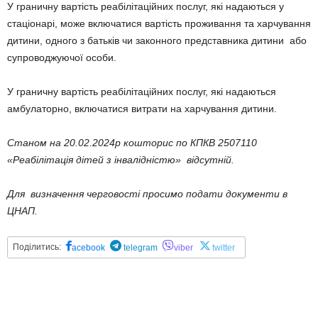
У граничну вартість реабілітаційних послуг, які надаються у
стаціонарі, може включатися вартість проживання та харчування
дитини, одного з батьків чи законного представника дитини або
супроводжуючої особи.
У граничну вартість реабілітаційних послуг, які надаються
амбулаторно, включатися витрати на харчування дитини.
Станом на
20
.
02
.202
4
р
кошторис по
КПКВ 2507110
«Реабілітація дітей з інвалідністю»
відсутній
.
Для визначення черговості просимо подати документи в
ЦНАП.
Поділитись:
acebook
telegram
viber
twitter