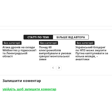
СТАТТІ ПО ТЕМІ
БІЛЬШЕ ВІД АВТОРА
Без категорії
Без категорії
Без категорії
Атака дронів на склади
Понад 60
Український бліцкриг
Wildberries у підмосков’ї
електромобілів
по НПЗ може змусити
та Ленінградській
випробували в умовах
Путіна капітулювати за
області
суворої монгольської
кілька місяців, –
зими
аналітики
Залишити коментар
увійдіть щоб залишити коментар