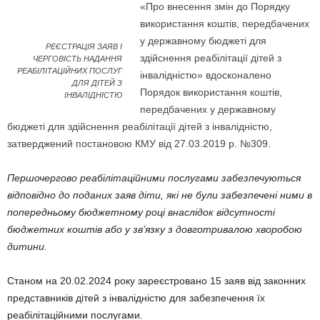
«Про внесення змін до Порядку
використання коштів, передбачених
у державному бюджеті для
РЕЄСТРАЦІЯ ЗАЯВ І
здійснення реабілітації дітей з
ЧЕРГОВІСТЬ НАДАННЯ
РЕАБІЛІТАЦІЙНИХ ПОСЛУГ
інвалідністю» вдосконалено
ДЛЯ ДІТЕЙ З
Порядок використання коштів,
ІНВАЛІДНІСТЮ
передбачених у державному
бюджеті для здійснення реабілітації дітей з інвалідністю,
затверджений постановою КМУ від 27.03.2019 р. №309.
Першочергово реабілітаційними послугами забезпечуються
відповідно до поданих заяв діти,
які не були забезпечені ними в
попередньому бюджетному році внаслідок відсутності
бюджетних коштів або у зв’язку з довготривалою хворобою
дитини.
Станом на 20.02.2024 року зареєстровано 15 заяв від законних
представників дітей з інвалідністю для забезпечення їх
реабілітаційними послугами.