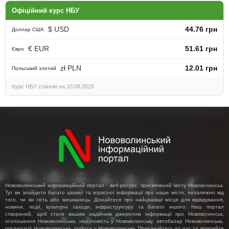
Офіційний курс НБУ
$ USD
44.76 грн
Доллар США
€ EUR
51.61 грн
Євро
zł PLN
12.01 грн
Польський злотий
Курс НБУ станом на 10.08.2026
Нововолинський інформаційний портал - веб-ресурс, присвячений місту Нововолинськ.
Тут ви знайдете багато цікавої та корисної інформації про наше місто, незалежно від
того, чи ви гість або мешканець. Дізнайтеся про найцікавіші місця для відвідування,
новини, події, культурні заходи, інфраструктуру та багато іншого. Наш портал
створений, щоб стати вашим надійним джерелом інформації про Нововолинськ,
оголошення Нововолинська, нерухомість у Нововолинську, автобазар Нововолинська,
організації Нововолинська, робота у Нововолинську. Приєднуйтесь до нас та відкрийте