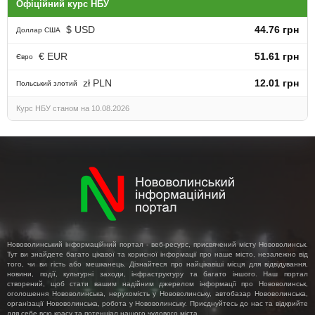
Офіційний курс НБУ
$ USD
44.76 грн
Доллар США
€ EUR
51.61 грн
Євро
zł PLN
12.01 грн
Польський злотий
Курс НБУ станом на 10.08.2026
Нововолинський інформаційний портал - веб-ресурс, присвячений місту Нововолинськ.
Тут ви знайдете багато цікавої та корисної інформації про наше місто, незалежно від
того, чи ви гість або мешканець. Дізнайтеся про найцікавіші місця для відвідування,
новини, події, культурні заходи, інфраструктуру та багато іншого. Наш портал
створений, щоб стати вашим надійним джерелом інформації про Нововолинськ,
оголошення Нововолинська, нерухомість у Нововолинську, автобазар Нововолинська,
організації Нововолинська, робота у Нововолинську. Приєднуйтесь до нас та відкрийте
для себе всю красу та потенціал нашого чудового міста.