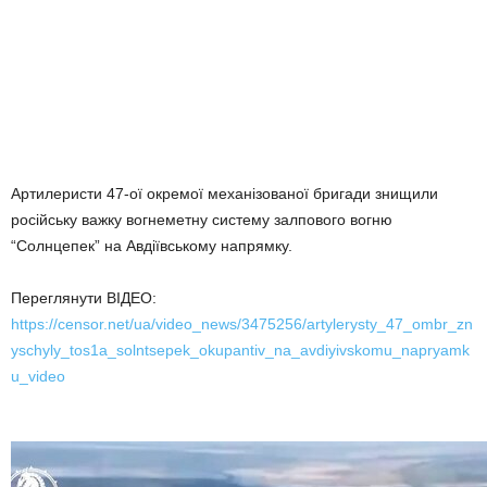
Артилеристи 47-ої окремої механізованої бригади знищили
російську важку вогнеметну систему залпового вогню
“Солнцепек” на Авдіївському напрямку.
Переглянути ВІДЕО:
https://censor.net/ua/video_news/3475256/artylerysty_47_ombr_zn
yschyly_tos1a_solntsepek_okupantiv_na_avdiyivskomu_napryamk
u_video