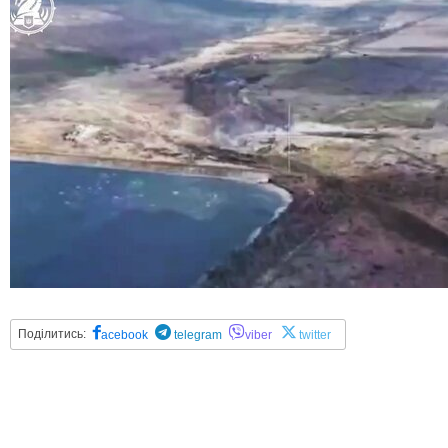
Поділитись:
acebook
telegram
viber
twitter