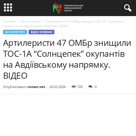
Головна
Без категорії
Артилеристи 47 ОМБр знищили ТОС-1А “Солнцепек”
окупантів на Авдіївському напрямку. ВIДЕО
БЕЗ КАТЕГОРІЇ
ВІДЕО НОВИНИ
Артилеристи 47 ОМБр знищили
ТОС-1А “Солнцепек” окупантів
на Авдіївському напрямку.
ВIДЕО
Опубліковано
censor.net
-
24.02.2024
726
0