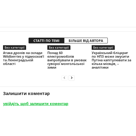
СТАТТІ ПО ТЕМІ
БІЛЬШЕ ВІД АВТОРА
Без категорії
Без категорії
Без категорії
Атака дронів на склади
Понад 60
Український бліцкриг
Wildberries у підмосков’ї
електромобілів
по НПЗ може змусити
та Ленінградській
випробували в умовах
Путіна капітулювати за
області
суворої монгольської
кілька місяців, –
зими
аналітики
Залишити коментар
увійдіть щоб залишити коментар