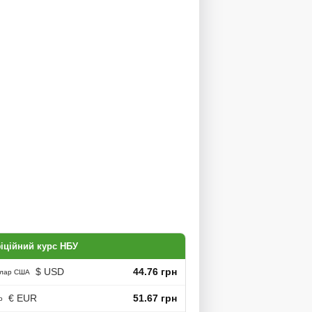
іційний курс НБУ
$ USD
44.76 грн
лар США
€ EUR
51.67 грн
о