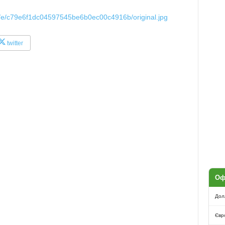
/9/e/c79e6f1dc04597545be6b0ec00c4916b/original.jpg
twitter
Оф
Дол
Євр