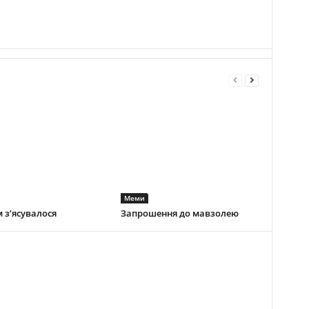
Меми
 з’ясувалося
Запрошення до мавзолею