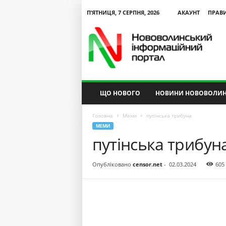
П’ЯТНИЦЯ, 7 СЕРПНЯ, 2026
АКАУНТ
ПРАВ
N
V
I
P
ЩО НОВОГО
НОВИНИ НОВОВОЛИН
Головна
Меми
путінська трибуна
МЕМИ
путінська трибун
Опубліковано
censor.net
-
02.03.2024
605