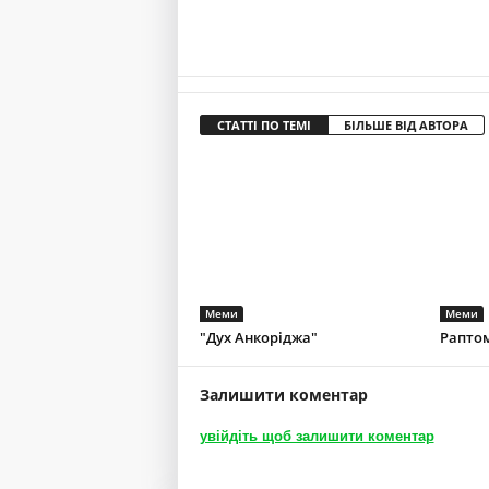
СТАТТІ ПО ТЕМІ
БІЛЬШЕ ВІД АВТОРА
Меми
Меми
"Дух Анкоріджа"
Раптом
Залишити коментар
увійдіть щоб залишити коментар