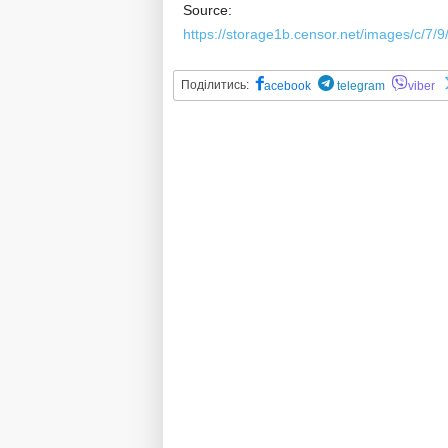
Source:
https://storage1b.censor.net/images/c/7
Поділитись:
acebook
telegram
viber