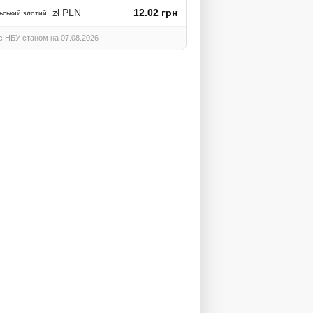
zł PLN
12.02 грн
ьський злотий
с НБУ станом на 07.08.2026