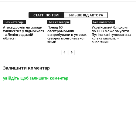
СТАТТІ ПО ТЕМІ
БІЛЬШЕ ВІД АВТОРА
Без категорії
Без категорії
Без категорії
Атака дронів на склади
Понад 60
Український бліцкриг
Wildberries у підмосков’ї
електромобілів
по НПЗ може змусити
та Ленінградській
випробували в умовах
Путіна капітулювати за
області
суворої монгольської
кілька місяців, –
зими
аналітики
Залишити коментар
увійдіть щоб залишити коментар