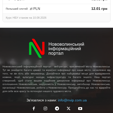
zł PLN
12.01 грн
Польський злотий
Курс НБУ станом на 10.08.2026
Нововолинський інформаційний портал - веб-ресурс, присвячений місту Нововолинськ.
Тут ви знайдете багато цікавої та корисної інформації про наше місто, незалежно від
того, чи ви гість або мешканець. Дізнайтеся про найцікавіші місця для відвідування,
новини, події, культурні заходи, інфраструктуру та багато іншого. Наш портал
створений, щоб стати вашим надійним джерелом інформації про Нововолинськ,
оголошення Нововолинська, нерухомість у Нововолинську, автобазар Нововолинська,
організації Нововолинська, робота у Нововолинську. Приєднуйтесь до нас та відкрийте
для себе всю красу та потенціал нашого чудового міста.
Зв'язатися з нами:
info@nvip.com.ua