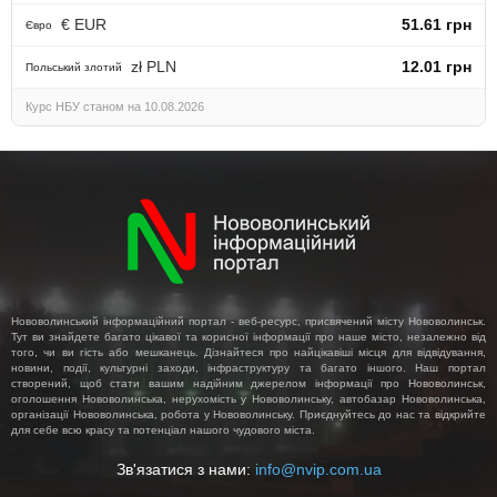
€ EUR
51.61 грн
Євро
zł PLN
12.01 грн
Польський злотий
Курс НБУ станом на 10.08.2026
Нововолинський інформаційний портал - веб-ресурс, присвячений місту Нововолинськ.
Тут ви знайдете багато цікавої та корисної інформації про наше місто, незалежно від
того, чи ви гість або мешканець. Дізнайтеся про найцікавіші місця для відвідування,
новини, події, культурні заходи, інфраструктуру та багато іншого. Наш портал
створений, щоб стати вашим надійним джерелом інформації про Нововолинськ,
оголошення Нововолинська, нерухомість у Нововолинську, автобазар Нововолинська,
організації Нововолинська, робота у Нововолинську. Приєднуйтесь до нас та відкрийте
для себе всю красу та потенціал нашого чудового міста.
Зв'язатися з нами:
info@nvip.com.ua