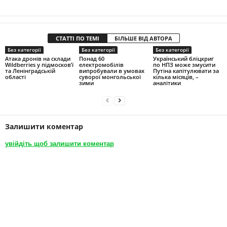
СТАТТІ ПО ТЕМІ
БІЛЬШЕ ВІД АВТОРА
Без категорії
Без категорії
Без категорії
Атака дронів на склади
Понад 60
Український бліцкриг
Wildberries у підмосков’ї
електромобілів
по НПЗ може змусити
та Ленінградській
випробували в умовах
Путіна капітулювати за
області
суворої монгольської
кілька місяців, –
зими
аналітики
Залишити коментар
увійдіть щоб залишити коментар