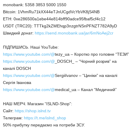
monobank: 5358 3853 5000 1550
Bitcoin: 1VhmRu71kXX44eTJnUCgdVcYbVK8jS4NB
ETH: 0xe286500a1ebe44e814bff90adce95fbaf5cf4c12
USDT (TRC20): TTTkg2kZMEhqp3nzgtrNSnPFNZT782A9yD
Швидкий донат:
https://send.monobank.ua/jar/6mNoAej2cr
ПІДПИШИСЬ. Наші YouTube:
https://www.youtube.com/@
tezy_ua – Коротко про головне “ТЕЗИ”
https://www.youtube.com/@
_DOSCH_ – “Чорний розрив” на
каналі DOSCH
https://www.youtube.com/@
SergiiIvanov – “Циніки” на каналі
Сергія Іванова
https://www.youtube.com/@
medical_ua – Канал “Медичний”
НАШ МЕРЧ. Магазин “ISLND-Shop”:
Сайт:
https://shop.islnd.tv
Телеграм:
https://t.me/islnd_shop
50% прибутку передаємо на потреби ЗСУ.