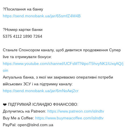
?Посилання на банку
https://send.monobank.ua/jar/65smfZ4M4B
?Номер картки банки
5375 4112 1890 7264
Станьте Спонсором каналу, щоб дивитися продовження Супер
live та отримувати бонуси:
https://www.youtube.com/channel/UCFsMTNtpoT5hvyNK1IUxqAQ/j
oin
Актуальна банка, з якої ми закриваємо оперативні потреби
військових ЗСУ і на підтримку каналу:
https://send.monobank.ua/jar/6mNoAej2cr
❤️ ПІДТРИМАЙ ІСЛАНДІЮ ФІНАНСОВО:
Долучитись на Patreon:
https://www.patreon.com/islndtv
Buy Me a Coffee:
https://www.buymeacoffee.com/islndtv
PayPal: open@islnd.com.ua