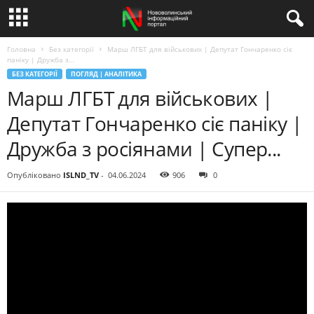
Головна
Без категорії
Марш ЛГБТ для військових | Депутат Гончаренко сіє
паніку | Дружба з...
БЕЗ КАТЕГОРІЇ
ПОГЛЯД | АНАЛІТИКА
Марш ЛГБТ для військових |
Депутат Гончаренко сіє паніку |
Дружба з росіянами | Супер...
Опубліковано
ISLND_TV
-
04.06.2024
906
0