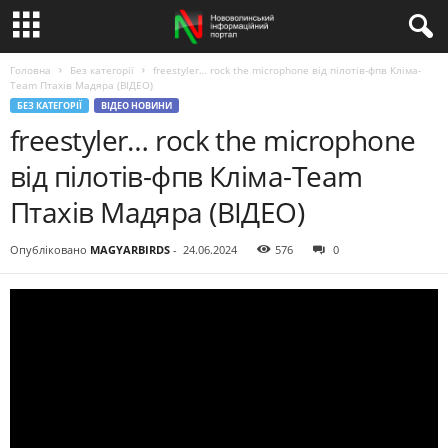
Головна
Без категорії
freestyler… rock the microphone від пілотів-фпв Кліма-
Team Птахів Мадяра (ВІДЕО)
БЕЗ КАТЕГОРІЇ
ВІДЕО НОВИНИ
freestyler… rock the microphone
від пілотів-фпв Кліма-Team
Птахів Мадяра (ВІДЕО)
Опубліковано
MAGYARBIRDS
-
24.06.2024
576
0