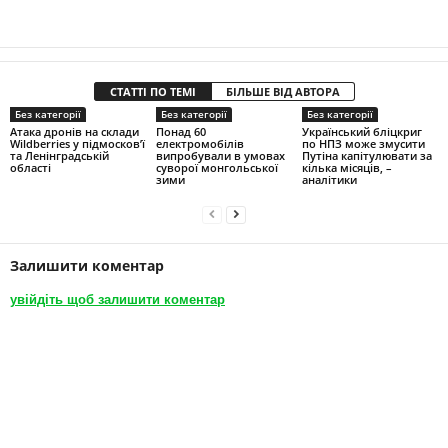
СТАТТІ ПО ТЕМІ
БІЛЬШЕ ВІД АВТОРА
Без категорії
Без категорії
Без категорії
Атака дронів на склади
Понад 60
Український бліцкриг
Wildberries у підмосков’ї
електромобілів
по НПЗ може змусити
та Ленінградській
випробували в умовах
Путіна капітулювати за
області
суворої монгольської
кілька місяців, –
зими
аналітики
Залишити коментар
увійдіть щоб залишити коментар