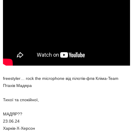
freestyler… rock the microphone від пілотів-фпв Кліма-Team
Птахів Мадяра
Тихої та спокійної,
МАДЯР??
23.06.24
Харків-Х-Херсон