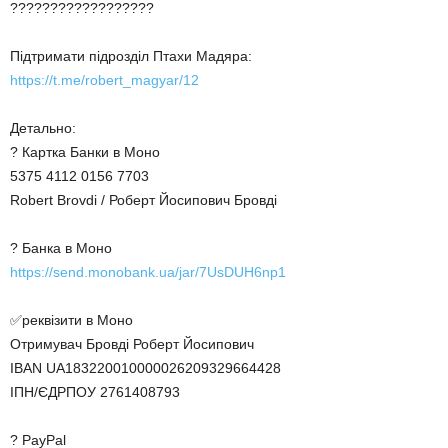
??????????????????
Підтримати підрозділ Птахи Мадяра:
https://t.me/robert_magyar/12
Детально:
? Картка Банки в Моно
5375 4112 0156 7703
Robert Brovdi / Роберт Йосипович Бровді
? Банка в Моно
https://send.monobank.ua/jar/7UsDUH6np1
✅реквізити в Моно
Отримувач Бровді Роберт Йосипович
IBAN UA183220010000026209329664428
ІПН/ЄДРПОУ 2761408793
? PayPal