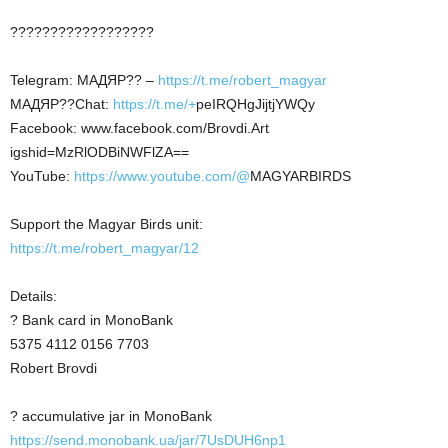
??????????????????
Telegram: МАДЯР?? –
https://t.me/robert_magyar
МАДЯР??Chat:
https://t.me/+
peIRQHgJijtjYWQy
Facebook: www.facebook.com/Brovdi.Art
igshid=MzRlODBiNWFlZA==
YouTube:
https://www.youtube.com/@
MAGYARBIRDS
Support the Magyar Birds unit:
https://t.me/robert_magyar/12
Details:
? Bank card in MonoBank
5375 4112 0156 7703
Robert Brovdi
? accumulative jar in MonoBank
https://send.monobank.ua/jar/7UsDUH6np1