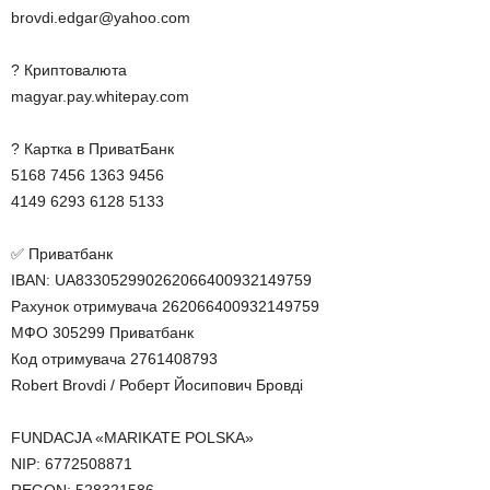
brovdi.edgar@yahoo.com
? Криптовалюта
magyar.pay.whitepay.com
? Картка в ПриватБанк
5168 7456 1363 9456
4149 6293 6128 5133
✅ Приватбанк
IBAN: UA833052990262066400932149759
Рахунок отримувача 262066400932149759
МФО 305299 Приватбанк
Код отримувача 2761408793
Robert Brovdi / Роберт Йосипович Бровді
FUNDACJA «MARIKATE POLSKA»
NIP: 6772508871