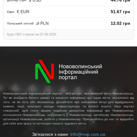
Доллар США
€ EUR
51.67 грн
Євро
zł PLN
12.02 грн
Польський злотий
Курс НБУ станом на 07.08.2026
Нововолинський інформаційний портал - веб-ресурс, присвячений місту Нововолинськ.
Тут ви знайдете багато цікавої та корисної інформації про наше місто, незалежно від
того, чи ви гість або мешканець. Дізнайтеся про найцікавіші місця для відвідування,
новини, події, культурні заходи, інфраструктуру та багато іншого. Наш портал
створений, щоб стати вашим надійним джерелом інформації про Нововолинськ,
оголошення Нововолинська, нерухомість у Нововолинську, автобазар Нововолинська,
організації Нововолинська, робота у Нововолинську. Приєднуйтесь до нас та відкрийте
для себе всю красу та потенціал нашого чудового міста.
Зв'язатися з нами:
info@nvip.com.ua