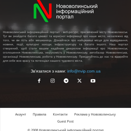
Нововолинський інформаційний портал - веб-ресурс, присвячений місту Нововолинськ.
Тут ви знайдете багато цікавої та корисної інформації про наше місто, незалежно від
того, чи ви гість або мешканець. Дізнайтеся про найцікавіші місця для відвідування,
новини, події, культурні заходи, інфраструктуру та багато іншого. Наш портал
створений, щоб стати вашим надійним джерелом інформації про Нововолинськ,
оголошення Нововолинська, нерухомість у Нововолинську, автобазар Нововолинська,
організації Нововолинська, робота у Нововолинську. Приєднуйтесь до нас та відкрийте
для себе всю красу та потенціал нашого чудового міста.
Зв'язатися з нами:
info@nvip.com.ua
Акаунт
Правила
Контакти
Реклама у Нововолинську
Guest Post
© 2008 Нововолинський інформаційний портал