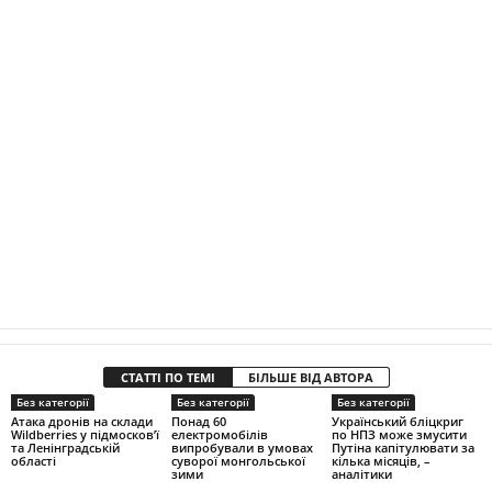
СТАТТІ ПО ТЕМІ
БІЛЬШЕ ВІД АВТОРА
Без категорії
Без категорії
Без категорії
Атака дронів на склади
Понад 60
Український бліцкриг
Wildberries у підмосков’ї
електромобілів
по НПЗ може змусити
та Ленінградській
випробували в умовах
Путіна капітулювати за
області
суворої монгольської
кілька місяців, –
зими
аналітики