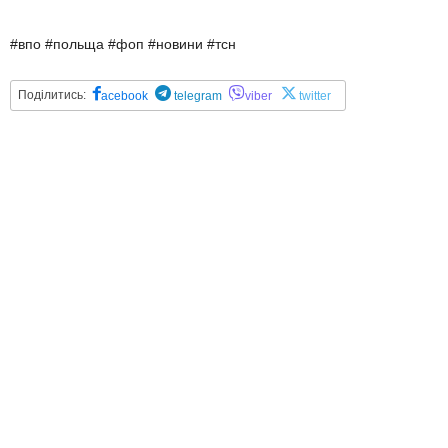
#впо #польща #фоп #новини #тсн
Поділитись:
acebook
telegram
viber
twitter