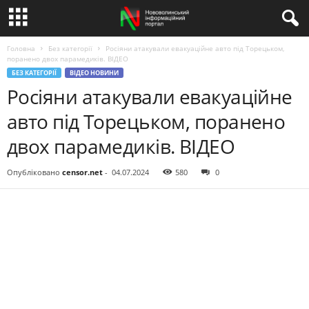
Головна
Без категорії
Росіяни атакували евакуаційне авто під Торецьком,
поранено двох парамедиків. ВIДЕО
БЕЗ КАТЕГОРІЇ
ВІДЕО НОВИНИ
Росіяни атакували евакуаційне
авто під Торецьком, поранено
двох парамедиків. ВIДЕО
Опубліковано
censor.net
-
04.07.2024
580
0