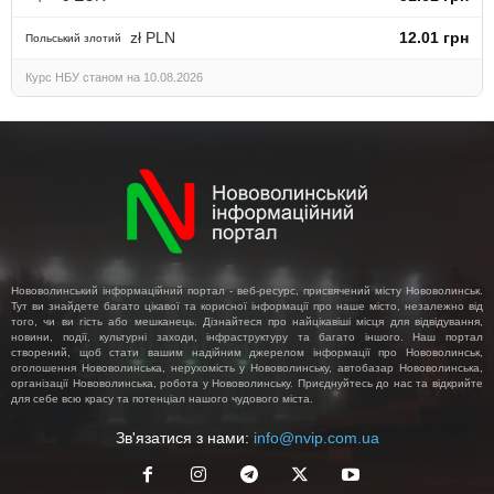
zł PLN
12.01 грн
Польський злотий
Курс НБУ станом на 10.08.2026
Нововолинський інформаційний портал - веб-ресурс, присвячений місту Нововолинськ.
Тут ви знайдете багато цікавої та корисної інформації про наше місто, незалежно від
того, чи ви гість або мешканець. Дізнайтеся про найцікавіші місця для відвідування,
новини, події, культурні заходи, інфраструктуру та багато іншого. Наш портал
створений, щоб стати вашим надійним джерелом інформації про Нововолинськ,
оголошення Нововолинська, нерухомість у Нововолинську, автобазар Нововолинська,
організації Нововолинська, робота у Нововолинську. Приєднуйтесь до нас та відкрийте
для себе всю красу та потенціал нашого чудового міста.
Зв'язатися з нами:
info@nvip.com.ua