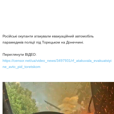
Російські окупанти атакували евакуаційний автомобіль
парамедиків поліції під Торецьком на Донеччині.
Переглянути ВІДЕО:
https://censor.net/ua/video_news/3497931/rf_atakuvala_evakuatsiyi
ne_avto_pid_toretskom