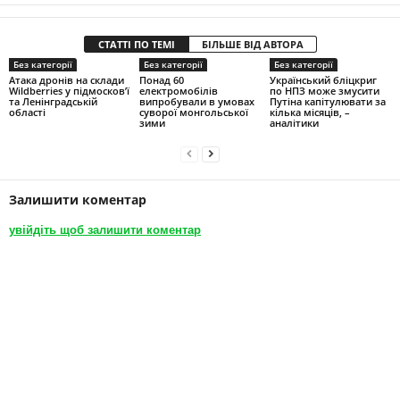
СТАТТІ ПО ТЕМІ
БІЛЬШЕ ВІД АВТОРА
Без категорії
Без категорії
Без категорії
Атака дронів на склади
Понад 60
Український бліцкриг
Wildberries у підмосков’ї
електромобілів
по НПЗ може змусити
та Ленінградській
випробували в умовах
Путіна капітулювати за
області
суворої монгольської
кілька місяців, –
зими
аналітики
Залишити коментар
увійдіть щоб залишити коментар