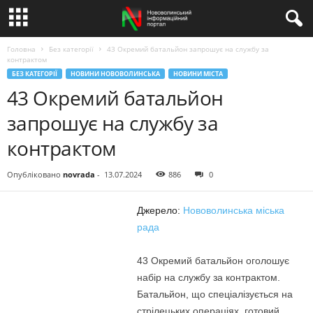
Головна
Без категорії
43 Окремий батальйон запрошує на службу за
контрактом
БЕЗ КАТЕГОРІЇ
НОВИНИ НОВОВОЛИНСЬКА
НОВИНИ МІСТА
43 Окремий батальйон
запрошує на службу за
контрактом
Опубліковано
novrada
-
13.07.2024
886
0
Джерело:
Нововолинська міська
рада
43 Окремий батальйон оголошує
набір на службу за контрактом.
Батальйон, що спеціалізується на
стрілецьких операціях, готовий