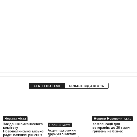
СТАТТІ ПО ТЕМІ
БІЛЬШЕ ВІД АВТОРА
Новини міста
Новини Нововолинська
Засідання виконавчого
Компенсації для
Новини міста
комітету
ветеранів: до 20 тисяч
Акція підтримки
Нововолинської міської
гривень на бізнес
дружин зниклих
ради: важливі рішення