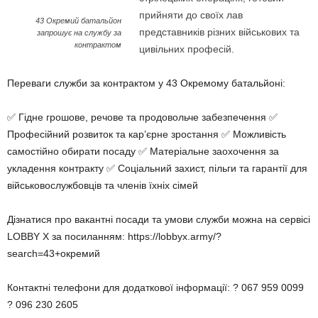
прийняти до своїх лав
43 Окремий батальйон
представників різних військових та
запрошує на службу за
контрактом
цивільних професій.
Переваги служби за контрактом у 43 Окремому батальйоні:
✅ Гідне грошове, речове та продовольче забезпечення ✅
Професійний розвиток та кар’єрне зростання ✅ Можливість
самостійно обирати посаду ✅ Матеріальне заохочення за
укладення контракту ✅ Соціальний захист, пільги та гарантії для
військовослужбовців та членів їхніх сімей
Дізнатися про вакантні посади та умови служби можна на сервісі
LOBBY X за посиланням: https://lobbyx.army/?
search=43+окремий
Контактні телефони для додаткової інформації: ? 067 959 0099
? 096 230 2605