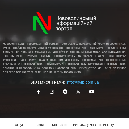
Нововолинський інформаційний портал - веб-ресурс, присвячений місту Нововолинськ.
Тут ви знайдете багато цікавої та корисної інформації про наше місто, незалежно від
того, чи ви гість або мешканець. Дізнайтеся про найцікавіші місця для відвідування,
новини, події, культурні заходи, інфраструктуру та багато іншого. Наш портал
створений, щоб стати вашим надійним джерелом інформації про Нововолинськ,
оголошення Нововолинська, нерухомість у Нововолинську, автобазар Нововолинська,
організації Нововолинська, робота у Нововолинську. Приєднуйтесь до нас та відкрийте
для себе всю красу та потенціал нашого чудового міста.
Зв'язатися з нами:
info@nvip.com.ua
Акаунт
Правила
Контакти
Реклама у Нововолинську