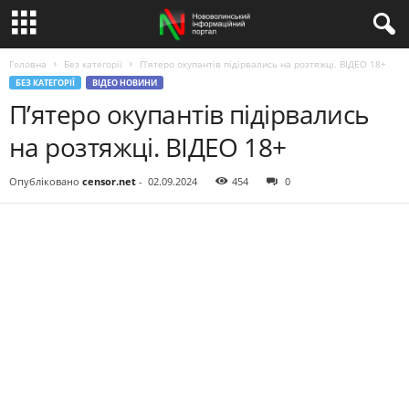
Головна
Без категорії
П’ятеро окупантів підірвались на розтяжці. ВIДЕО 18+
БЕЗ КАТЕГОРІЇ
ВІДЕО НОВИНИ
П’ятеро окупантів підірвались
на розтяжці. ВIДЕО 18+
Опубліковано
censor.net
-
02.09.2024
454
0