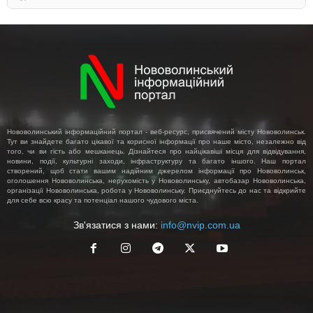
Нововолинський інформаційний портал - веб-ресурс, присвячений місту Нововолинськ.
Тут ви знайдете багато цікавої та корисної інформації про наше місто, незалежно від
того, чи ви гість або мешканець. Дізнайтеся про найцікавіші місця для відвідування,
новини, події, культурні заходи, інфраструктуру та багато іншого. Наш портал
створений, щоб стати вашим надійним джерелом інформації про Нововолинськ,
оголошення Нововолинська, нерухомість у Нововолинську, автобазар Нововолинська,
організації Нововолинська, робота у Нововолинську. Приєднуйтесь до нас та відкрийте
для себе всю красу та потенціал нашого чудового міста.
Зв'язатися з нами:
info@nvip.com.ua