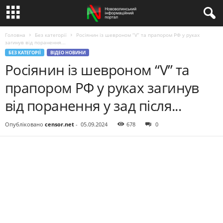
Головна
Без категорії
Росіянин із шевроном “V” та прапором РФ у руках
загинув від поранення...
БЕЗ КАТЕГОРІЇ
ВІДЕО НОВИНИ
Росіянин із шевроном “V” та
прапором РФ у руках загинув
від поранення у зад після...
Опубліковано
censor.net
-
05.09.2024
678
0