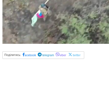
Поділитись:
acebook
telegram
viber
twitter