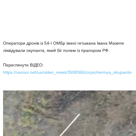
Оператори дронів із 54-ї ОМБр імені гетьмана Івана Мазепи
ліквідували окупанта, який біг полем із прапором РФ.
Переглянути ВІДЕО:
https://censor.net/ua/video_news/3508366/znyschennya_okupantiv