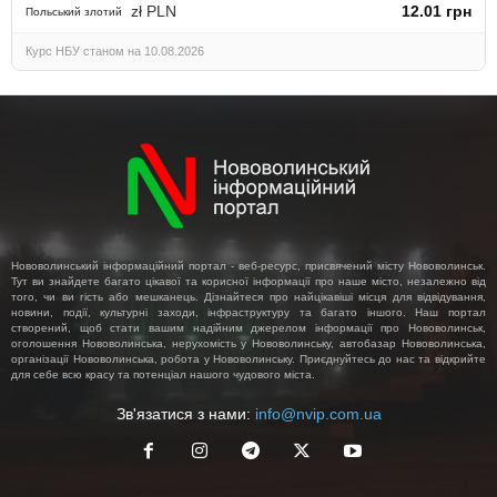
zł PLN
12.01 грн
Польський злотий
Курс НБУ станом на 10.08.2026
Нововолинський інформаційний портал - веб-ресурс, присвячений місту Нововолинськ.
Тут ви знайдете багато цікавої та корисної інформації про наше місто, незалежно від
того, чи ви гість або мешканець. Дізнайтеся про найцікавіші місця для відвідування,
новини, події, культурні заходи, інфраструктуру та багато іншого. Наш портал
створений, щоб стати вашим надійним джерелом інформації про Нововолинськ,
оголошення Нововолинська, нерухомість у Нововолинську, автобазар Нововолинська,
організації Нововолинська, робота у Нововолинську. Приєднуйтесь до нас та відкрийте
для себе всю красу та потенціал нашого чудового міста.
Зв'язатися з нами:
info@nvip.com.ua