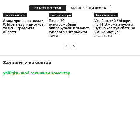
СТАТТІ ПО ТЕМІ
БІЛЬШЕ ВІД АВТОРА
Без категорії
Без категорії
Без категорії
Атака дронів на склади
Понад 60
Український бліцкриг
Wildberries у підмосков’ї
електромобілів
по НПЗ може змусити
та Ленінградській
випробували в умовах
Путіна капітулювати за
області
суворої монгольської
кілька місяців, –
зими
аналітики
Залишити коментар
увійдіть щоб залишити коментар