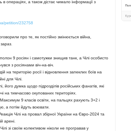
 в операціях, а також дістає чимало інформації з
Пол
Кур
.ua/petition/232758
говорили про те, як постійно змінюється війна,
 зараз.
полон 9 росіян і самотужки знищив танк, а Чілі особисто
нувся з росіянами віч-на-віч.
ій на територію росії і відновлення запеклих боїв на
ні для Чілі.
, його думка щодо підрозділів російських фанатів, які
очі на тимчасово окупованих територіях.
 Максимум 9 класів освіти, на пальцях рахують 3+2 і
цю, а потім йдуть воювати.
Реакція Чілі на провал збірної України на Євро-2024 та
й арені.
ілі зі своїм колективом ніколи не програвав у