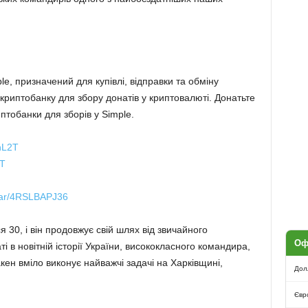
e, призначений для купівлі, відправки та обміну
 криптобанку для збору донатів у криптовалюті. Донатьте
птобанки для зборів у Simple.
GhL2T
2T
/jar/4RSLBAPJ36
 30, і він продовжує свій шлях від звичайного
Оф
і в новітній історії України, висококласного командира,
кен вміло виконує найважчі задачі на Харківщині,
Дол
Євр