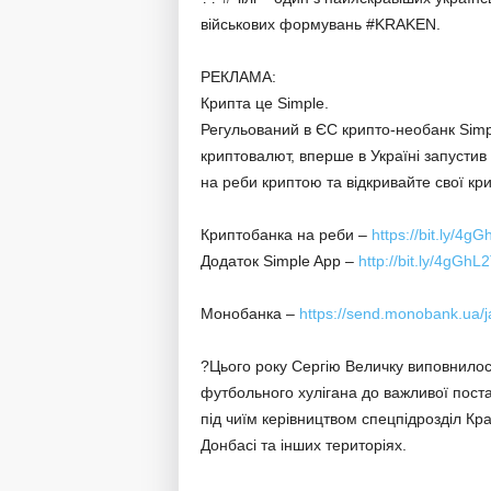
військових формувань #KRAKEN.
РЕКЛАМА:
Крипта це Simple.
Регульований в ЄС крипто-необанк Simpl
криптовалют, вперше в Україні запустив
на реби криптою та відкривайте свої кри
Криптобанка на реби –
https://bit.ly/4g
Додаток Simple App –
http://bit.ly/4gGhL
Монобанка –
https://send.monobank.ua
?Цього року Сергію Величку виповнилося
футбольного хулігана до важливої постат
під чиїм керівництвом спецпідрозділ Кра
Донбасі та інших територіях.