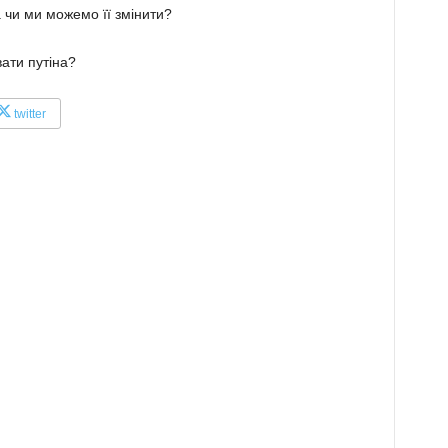
 чи ми можемо її змінити?
вати путіна?
twitter