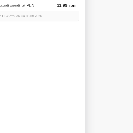
zł PLN
11.99 грн
ьський злотий
с НБУ станом на 06.08.2026