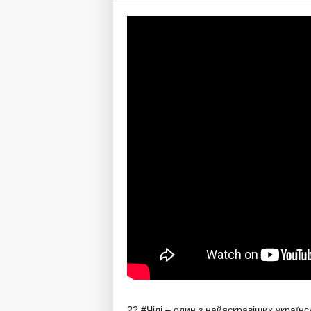
?? #Чілі – один з найяскравіших україн