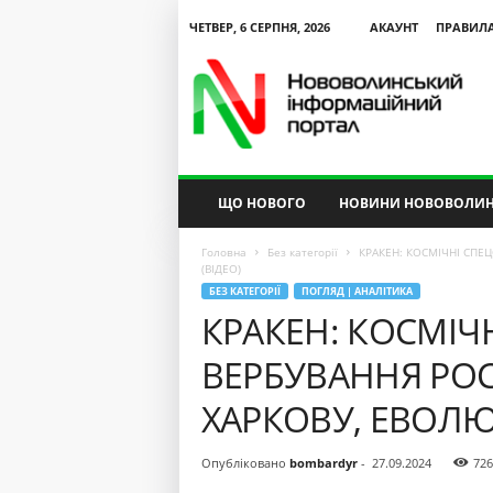
ЧЕТВЕР, 6 СЕРПНЯ, 2026
АКАУНТ
ПРАВИЛ
N
V
I
P
ЩО НОВОГО
НОВИНИ НОВОВОЛИН
Головна
Без категорії
КРАКЕН: КОСМІЧНІ СПЕЦ
(ВІДЕО)
БЕЗ КАТЕГОРІЇ
ПОГЛЯД | АНАЛІТИКА
КРАКЕН: КОСМІЧН
ВЕРБУВАННЯ РОС
ХАРКОВУ, ЕВОЛЮ
Опубліковано
bombardyr
-
27.09.2024
726