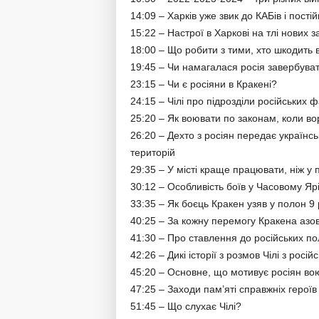
14:09 – Харків уже звик до КАБів і пості
15:22 – Настрої в Харкові на тлі нових за
18:00 – Що робити з тими, хто шкодить 
19:45 – Чи намагалася росія завербуват
23:15 – Чи є росіяни в Кракені?
24:15 – Чілі про підрозділи російських 
25:20 – Як воювати по законам, коли в
26:20 – Дехто з росіян передає українс
територій
29:35 – У місті краще працювати, ніж у 
30:12 – Особливість боїв у Часовому Яр
33:35 – Як боєць Кракен узяв у полон 9
40:25 – За кожну перемогу Кракена азов
41:30 – Про ставлення до російських п
42:26 – Дикі історії з розмов Чілі з рос
45:20 – Основне, що мотивує росіян во
47:25 – Заходи пам’яті справжніх героїв
51:45 – Що слухає Чілі?