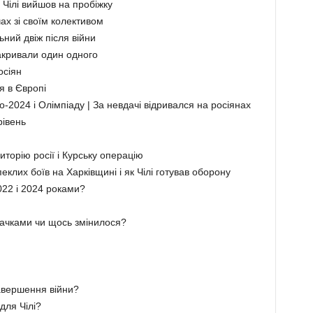
 Чілі вийшов на пробіжку
чах зі своїм колективом
ний двіж після війни
акривали один одного
осіян
я в Європі
ро-2024 і Олімпіаду | За невдачі відривался на росіянах
рівень
иторію росії і Курську операцію
клих боїв на Харківщині і як Чілі готував оборону
022 і 2024 роками?
пачками чи щось змінилося?
завершення війни?
для Чілі?