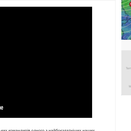
ських командирів одного з найбоєздатніших наших