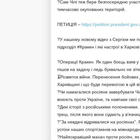
?Сам Чілі теж бере безпосередню участь
тимчасово окупованих територій.
ПЕТИЦІЯ –
https://petition.president.gov
?У нашому новому відео з Сергієм ми по
підрозділ #Кракен і які настрої в Харкові
?Операції Кракен. Як один боєць взяв у 
пішов на задачу і ледь буквально не зітк
⏳Розвиток війни. Перенесення бойових д
Харківщині і що буде перемогою в цій вій
?Чи намагалися росіяни завербувати Чілі
воюють проти України, та навпаки свої 
?Дикі історії з російськими полоненими.
треш, після якого вони сідають у в’язни
?”За невдачі відривалися на росіянах”. 
успіхи наших спортсменів на міжнародні
?Найяскравіший махач проти росіян, як Ч