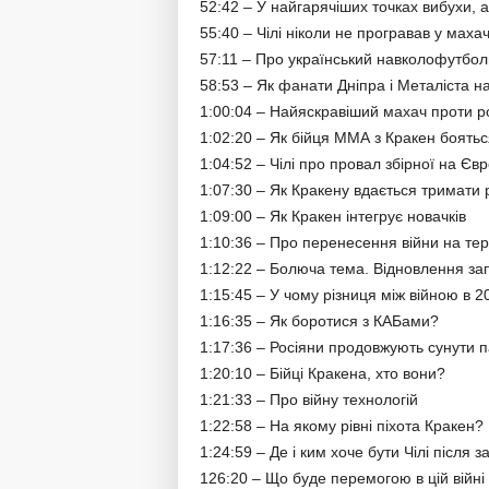
52:42 – У найгарячіших точках вибухи, а
55:40 – Чілі ніколи не програвав у маха
57:11 – Про український навколофутболь
58:53 – Як фанати Дніпра і Металіста н
1:00:04 – Найяскравіший махач проти р
1:02:20 – Як бійця ММА з Кракен боятьс
1:04:52 – Чілі про провал збірної на Єв
1:07:30 – Як Кракену вдається тримати 
1:09:00 – Як Кракен інтегрує новачків
1:10:36 – Про перенесення війни на тер
1:12:22 – Болюча тема. Відновлення запе
1:15:45 – У чому різниця між війною в 2
1:16:35 – Як боротися з КАБами?
1:17:36 – Росіяни продовжують сунути 
1:20:10 – Бійці Кракена, хто вони?
1:21:33 – Про війну технологій
1:22:58 – На якому рівні піхота Кракен?
1:24:59 – Де і ким хоче бути Чілі після 
126:20 – Що буде перемогою в цій війні 