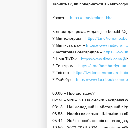
забивонах, чи повернеться в навколофут
Кракен –
https://t.me/kraken_kha
Контакт для рекламодавців: r.bebekh@g
? Мій телеграм –
https://t.me/romanbebe
? Мій інстаграм –
https://www.instagra
? Інстаграм Бомбардира –
https://www.
? Наш TikTok –
https://www.tiktok.com/@
? Телеграм –
https://t.me/bombardyr_ua
? Твіттер –
https://twitter.com/roman_beb
? Фейсбук –
https://www.facebook.com/
00:00 – Про що відео?
02:34 – Чілі – 30. На скільки насправді 
03:13 – Наймолодший і найстарший підоп
03:58 – Наскільки сильно Чілі змінила в
05:44 – Як Чілі особисто пішов на задачу
10:50 – 2022-2023-2024 – три різних вій