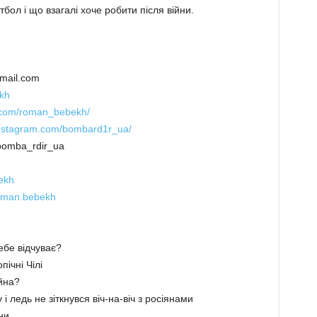
бол і що взагалі хоче робити після війни.
mail.com
kh
m.com/roman_bebekh/
instagram.com/bombard1r_ua/
bomba_rdir_ua
ekh
roman.bebekh
себе відчуває?
ічні Чілі
ійна?
 і ледь не зіткнувся віч-на-віч з росіянами
ни