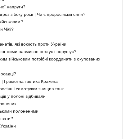
йної напруги?
гроз з боку росії | Чи є проросійські сили?
військовим?
и Чілі?
фанатів, які воюють проти України
орог ними навмисне нехтує і порушує?
ьким військовим потрібні координати з окупованих
посадці?
і | Грамотна тактика Кракена
 росіян і самотужки знищив танк
ців у полоні відбивали
олонених
ійськими полоненими
ювати?
 України