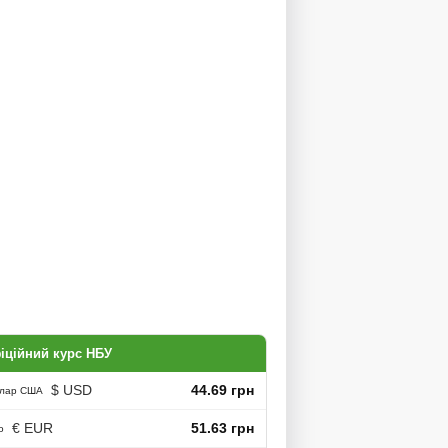
іційний курс НБУ
$ USD
44.69 грн
лар США
€ EUR
51.63 грн
о