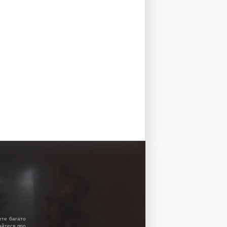
ете багато
найтеся про