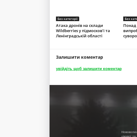
Без категорії
Без кат
Атака дронів на склади
Понад 
Wildberries у підмосков’ї та
випроб
Ленінградській області
суворо
Залишити коментар
увійдіть щоб залишити коментар
Нововолин
цікавої та