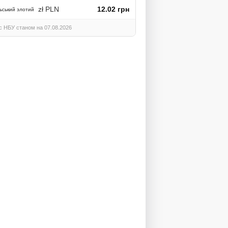
zł PLN
12.02 грн
ьський злотий
с НБУ станом на 07.08.2026