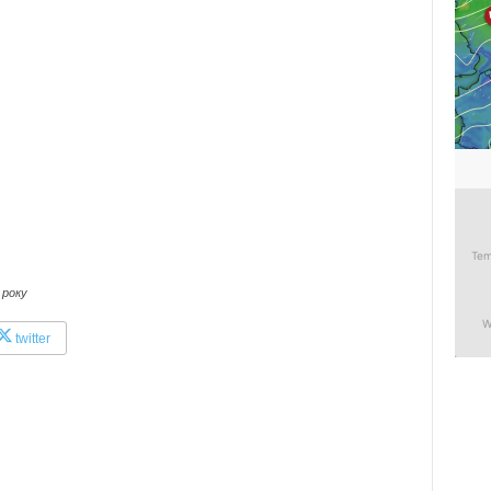
 року
twitter