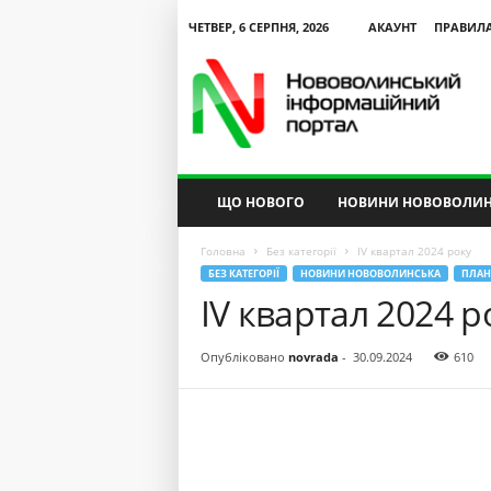
ЧЕТВЕР, 6 СЕРПНЯ, 2026
АКАУНТ
ПРАВИЛ
N
V
I
P
ЩО НОВОГО
НОВИНИ НОВОВОЛИН
Головна
Без категорії
ІV квартал 2024 року
БЕЗ КАТЕГОРІЇ
НОВИНИ НОВОВОЛИНСЬКА
ПЛАН
ІV квартал 2024 р
Опубліковано
novrada
-
30.09.2024
610