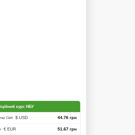
іційний курс НБУ
$ USD
44.76 грн
лар США
€ EUR
51.67 грн
о