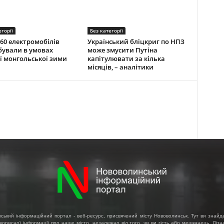
егорії
Без категорії
60 електромобілів
Український бліцкриг по НПЗ
ували в умовах
може змусити Путіна
ї монгольської зими
капітулювати за кілька
місяців, – аналітики
ський інформаційний портал - веб-ресурс, присвячений місту Нововолинськ. Тут ви знайд
 корисної інформації про наше місто, незалежно від того, чи ви гість або мешканець. Діз