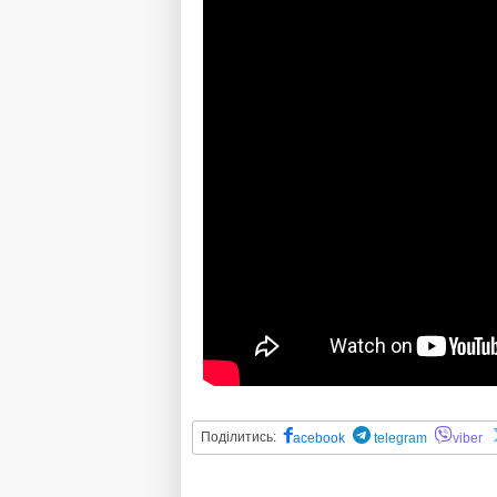
Поділитись:
acebook
telegram
viber