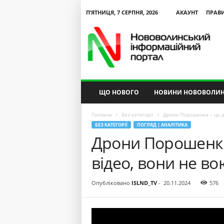
П’ЯТНИЦЯ, 7 СЕРПНЯ, 2026
АКАУНТ
ПРАВ
N
V
I
P
ЩО НОВОГО
НОВИНИ НОВОВОЛИН
Головна
Без категорії
Дрони Порошенка – це де
БЕЗ КАТЕГОРІЇ
ПОГЛЯД | АНАЛІТИКА
Дрони Порошенка 
відео, вони не в
Опубліковано
ISLND_TV
-
20.11.2024
576