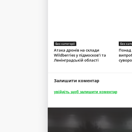
Без категорії
Без кат
Атака дронів на склади
Понад 
Wildberries у підмосков’ї та
випроб
Ленінградській області
суворо
Залишити коментар
увійдіть щоб залишити коментар