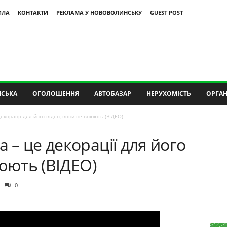
ИЛА
КОНТАКТИ
РЕКЛАМА У НОВОВОЛИНСЬКУ
GUEST POST
СЬКА
ОГОЛОШЕННЯ
АВТОБАЗАР
НЕРУХОМІСТЬ
ОРГАН
корації для його відео, вони не воюють (ВІДЕО)
– це декорації для його
оюють (ВІДЕО)
0