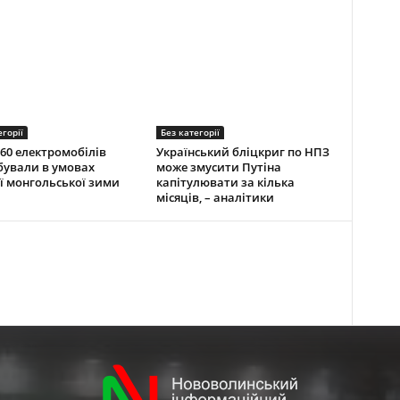
егорії
Без категорії
60 електромобілів
Український бліцкриг по НПЗ
ували в умовах
може змусити Путіна
ї монгольської зими
капітулювати за кілька
місяців, – аналітики