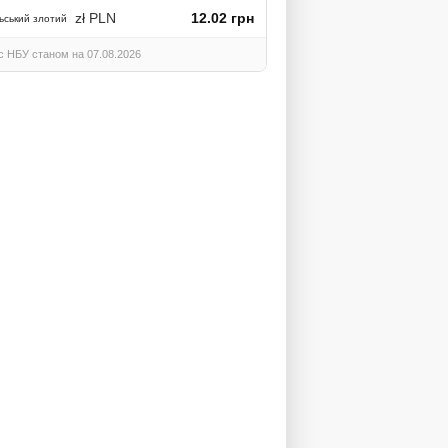
zł PLN
12.02 грн
ьський злотий
с НБУ станом на 07.08.2026