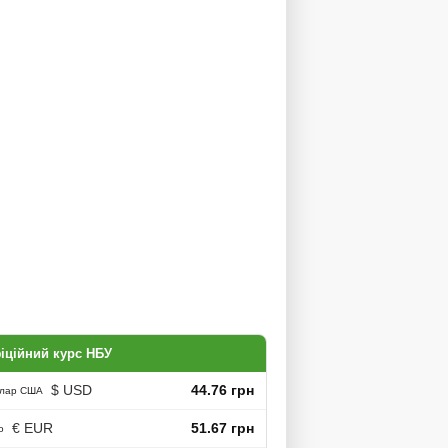
іційний курс НБУ
$ USD
44.76 грн
лар США
€ EUR
51.67 грн
о