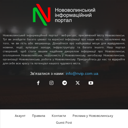
Нововолинський інформаційний портал - веб-ресурс, присвячений місту Нововолинськ.
Тут ви знайдете багато цікавої та корисної інформації про наше місто, незалежно від
того, чи ви гість або мешканець. Дізнайтеся про найцікавіші місця для відвідування,
новини, події, культурні заходи, інфраструктуру та багато іншого. Наш портал
створений, щоб стати вашим надійним джерелом інформації про Нововолинськ,
оголошення Нововолинська, нерухомість у Нововолинську, автобазар Нововолинська,
організації Нововолинська, робота у Нововолинську. Приєднуйтесь до нас та відкрийте
для себе всю красу та потенціал нашого чудового міста.
Зв'язатися з нами:
info@nvip.com.ua
Акаунт
Правила
Контакти
Реклама у Нововолинську
Guest Post