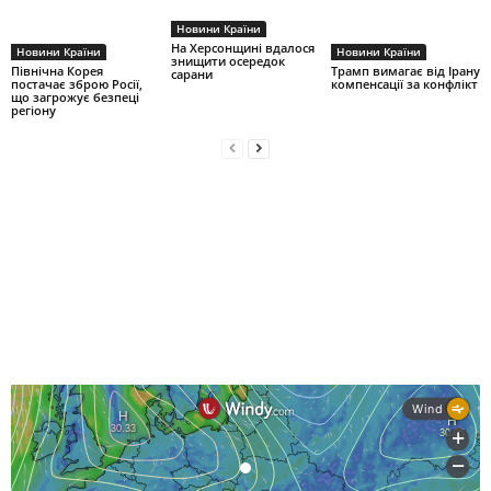
Новини Країни
На Херсонщині вдалося
Новини Країни
Новини Країни
знищити осередок
Північна Корея
Трамп вимагає від Ірану
сарани
постачає зброю Росії,
компенсації за конфлікт
що загрожує безпеці
регіону