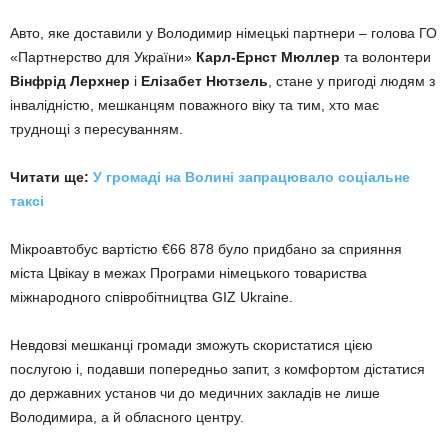
Авто, яке доставили у Володимир німецькі партнери – голова ГО
«Партнерство для України»
Карл-Ернст Мюллер
та волонтери
Вінфрід Лерхнер
і
Елізабет Нютзель
, стане у пригоді людям з
інвалідністю, мешканцям поважного віку та тим, хто має
труднощі з пересуванням.
Читати ще:
У громаді на Волині запрацювало соціальне
таксі
Мікроавтобус вартістю €66 878 було придбано за сприяння
міста Цвікау в межах Програми німецького товариства
міжнародного співробітництва GIZ Ukraine.
Невдовзі мешканці громади зможуть скористатися цією
послугою і, подавши попередньо запит, з комфортом дістатися
до державних установ чи до медичних закладів не лише
Володимира, а й обласного центру.