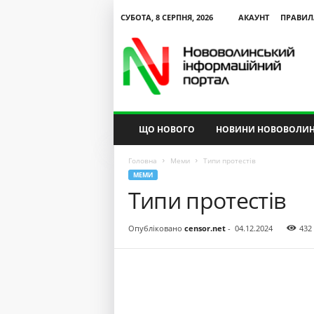
СУБОТА, 8 СЕРПНЯ, 2026
АКАУНТ
ПРАВИЛ
N
V
I
P
ЩО НОВОГО
НОВИНИ НОВОВОЛИН
Головна
Меми
Типи протестів
МЕМИ
Типи протестів
Опубліковано
censor.net
-
04.12.2024
432