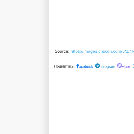
Source:
https://images.cnscdn.com/8/2/
Поділитись:
acebook
telegram
viber