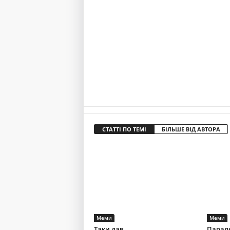
СТАТТІ ПО ТЕМІ
БІЛЬШЕ ВІД АВТОРА
Меми
Меми
Таки дав
Парал