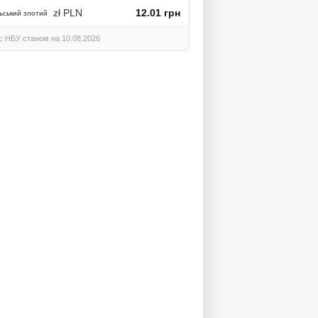
zł PLN
12.01 грн
ьський злотий
с НБУ станом на 10.08.2026