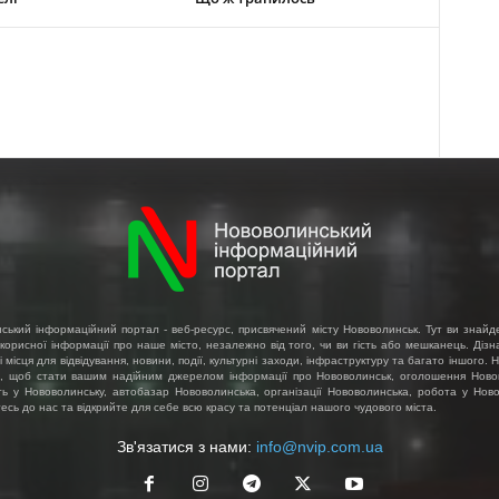
ський інформаційний портал - веб-ресурс, присвячений місту Нововолинськ. Тут ви знайд
 корисної інформації про наше місто, незалежно від того, чи ви гість або мешканець. Діз
і місця для відвідування, новини, події, культурні заходи, інфраструктуру та багато іншого.
, щоб стати вашим надійним джерелом інформації про Нововолинськ, оголошення Ново
ть у Нововолинську, автобазар Нововолинська, організації Нововолинська, робота у Ново
сь до нас та відкрийте для себе всю красу та потенціал нашого чудового міста.
Зв'язатися з нами:
info@nvip.com.ua