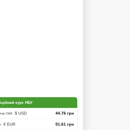
іційний курс НБУ
$ USD
44.76 грн
лар США
€ EUR
51.61 грн
о