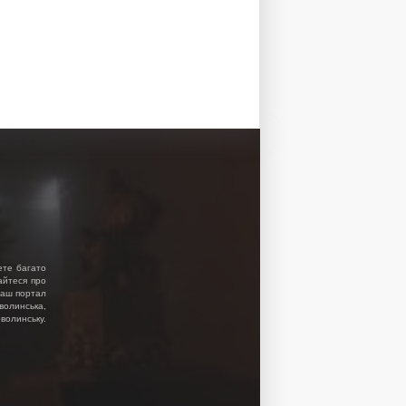
ете багато
найтеся про
 Наш портал
волинська,
волинську.