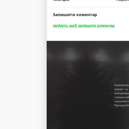
Залишити коментар
увійдіть щоб залишити коментар
Нововолин
цікавої та
найцікавіш
створений
нерухоміс
Приєднуйте