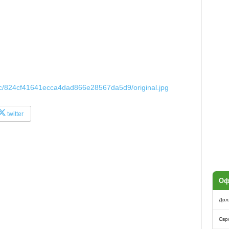
4/c/824cf41641ecca4dad866e28567da5d9/original.jpg
twitter
Оф
Дол
Євр