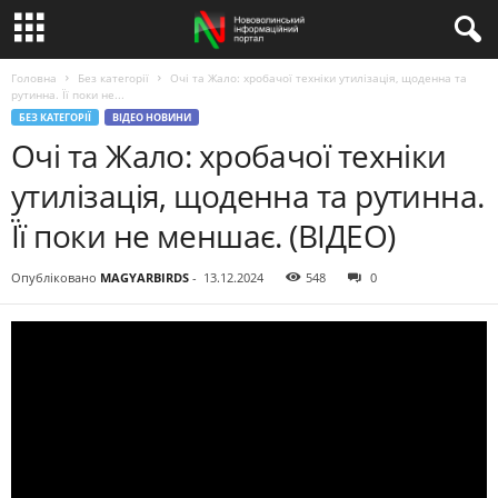
Головна
Без категорії
Очі та Жало: хробачої техніки утилізація, щоденна та
рутинна. Її поки не...
БЕЗ КАТЕГОРІЇ
ВІДЕО НОВИНИ
Очі та Жало: хробачої техніки
утилізація, щоденна та рутинна.
Її поки не меншає. (ВІДЕО)
Опубліковано
MAGYARBIRDS
-
13.12.2024
548
0