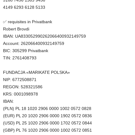
5168 7456 1363 9456
4149 6293 6128 5133
✅ requisites in Privatbank
Robert Brovdi
IBAN: UA833052990262066400932149759
Account: 262066400932149759
BIC: 305299 Privatbank
TIN: 2761408793
FUNDACJA «MARIKATE POLSKA»
NIP: 6772508871
REGON: 528321586
KRS: 0001098978
IBAN:
(PLN) PL 18 1020 2906 0000 1002 0572 0828
(EUR) PL 20 1020 2906 0000 1902 0572 0836
(USD) PL 25 1020 2906 0000 1702 0572 0844
(GBP) PL 76 1020 2906 0000 1002 0572 0851