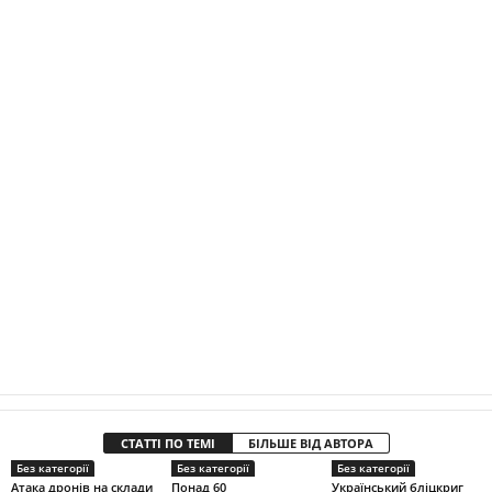
СТАТТІ ПО ТЕМІ
БІЛЬШЕ ВІД АВТОРА
Без категорії
Без категорії
Без категорії
Атака дронів на склади
Понад 60
Український бліцкриг