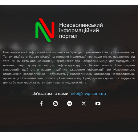
Нововолинський інформаційний портал - веб-ресурс, присвячений місту Нововолинськ.
Тут ви знайдете багато цікавої та корисної інформації про наше місто, незалежно від
того, чи ви гість або мешканець. Дізнайтеся про найцікавіші місця для відвідування,
новини, події, культурні заходи, інфраструктуру та багато іншого. Наш портал
створений, щоб стати вашим надійним джерелом інформації про Нововолинськ,
оголошення Нововолинська, нерухомість у Нововолинську, автобазар Нововолинська,
організації Нововолинська, робота у Нововолинську. Приєднуйтесь до нас та відкрийте
для себе всю красу та потенціал нашого чудового міста.
Зв'язатися з нами:
info@nvip.com.ua