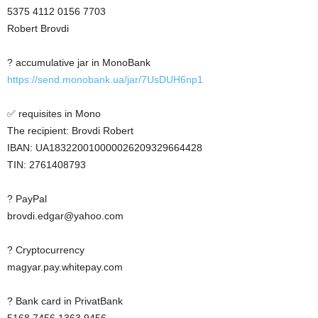
5375 4112 0156 7703
Robert Brovdi
? accumulative jar in MonoBank
https://send.monobank.ua/jar/7UsDUH6np1
✅ requisites in Mono
The recipient: Brovdi Robert
IBAN: UA183220010000026209329664428
TIN: 2761408793
? PayPal
brovdi.edgar@yahoo.com
? Cryptocurrency
magyar.pay.whitepay.com
? Bank card in PrivatBank