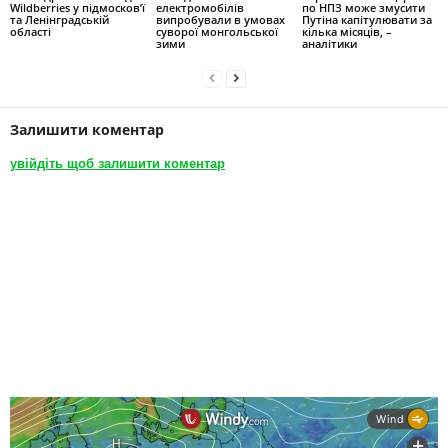
Wildberries у підмосков’ї
електромобілів
по НПЗ може змусити
та Ленінградській
випробували в умовах
Путіна капітулювати за
області
суворої монгольської
кілька місяців, –
зими
аналітики
Залишити коментар
увійдіть щоб залишити коментар