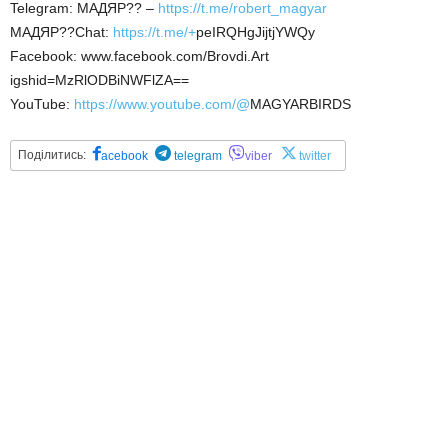
Telegram: МАДЯР?? –
https://t.me/robert_magyar
МАДЯР??Chat:
https://t.me/+
peIRQHgJijtjYWQy
Facebook: www.facebook.com/Brovdi.Art
igshid=MzRlODBiNWFlZA==
YouTube:
https://www.youtube.com/@
MAGYARBIRDS
Поділитись:
acebook
telegram
viber
twitter