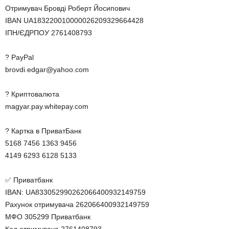
Отримувач Бровді Роберт Йосипович
IBAN UA183220010000026209329664428
ІПН/ЄДРПОУ 2761408793
? PayPal
brovdi.edgar@yahoo.com
? Криптовалюта
magyar.pay.whitepay.com
? Картка в ПриватБанк
5168 7456 1363 9456
4149 6293 6128 5133
✅ Приватбанк
IBAN: UA833052990262066400932149759
Рахунок отримувача 262066400932149759
МФО 305299 Приватбанк