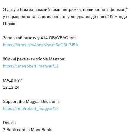
Я дякую Вам за високий темп підтримки, поширення інформації
у соцмережах та зацікавленність у доєднанні до нашої Команди
Птахів.
Заповнюй анкету у 414 ОБрУБАС тут:
https://forms.gle/4pnsNNwm5eG3LPJ5A
‼️Єдині реквізити зборів Мадяра:
https://t.me/robert_magyar/12
МАДЯР??
12.12.24
Support the Magyar Birds unit:
https://t.me/robert_magyar/12
Details:
? Bank card in MonoBank