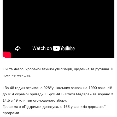
Очі та Жало: хробачої техніки утилізація, щоденна та рутинна. Її
поки не меншає.
ℹ️ За 48 годин отримано 928‼️унікальних заявок на 1990 вакансій
до 414 окремої бригади ОБрУБАС «Птахи Мадяра» та зібрано ‼️
14,5 з 49 млн грн оголошеного збору.
Грошима з еПідтримки донатувало 168 учасників державної
програми.