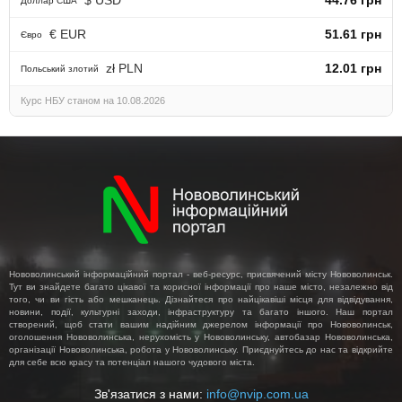
Доллар США
€ EUR
51.61 грн
Євро
zł PLN
12.01 грн
Польський злотий
Курс НБУ станом на 10.08.2026
Нововолинський інформаційний портал - веб-ресурс, присвячений місту Нововолинськ.
Тут ви знайдете багато цікавої та корисної інформації про наше місто, незалежно від
того, чи ви гість або мешканець. Дізнайтеся про найцікавіші місця для відвідування,
новини, події, культурні заходи, інфраструктуру та багато іншого. Наш портал
створений, щоб стати вашим надійним джерелом інформації про Нововолинськ,
оголошення Нововолинська, нерухомість у Нововолинську, автобазар Нововолинська,
організації Нововолинська, робота у Нововолинську. Приєднуйтесь до нас та відкрийте
для себе всю красу та потенціал нашого чудового міста.
Зв'язатися з нами:
info@nvip.com.ua