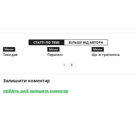
СТАТТІ ПО ТЕМІ
БІЛЬШЕ ВІД АВТОРА
Меми
Меми
Меми
Таки дав
Паралелі
Що ж трапилось
Залишити коментар
увійдіть щоб залишити коментар