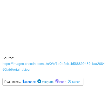
Source:
https://images.cnscdn.com/1/a/0/b/1a0b2eb1b588899489f1aa2084
50fafd/original.jpg
Поділитись:
acebook
telegram
viber
twitter