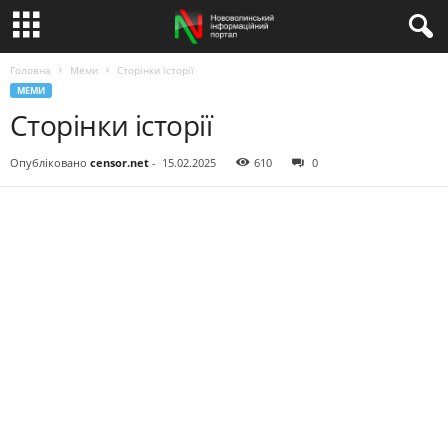
Головна
Меми
Сторінки історії
МЕМИ
Сторінки історії
Опубліковано
censor.net
-
15.02.2025
610
0