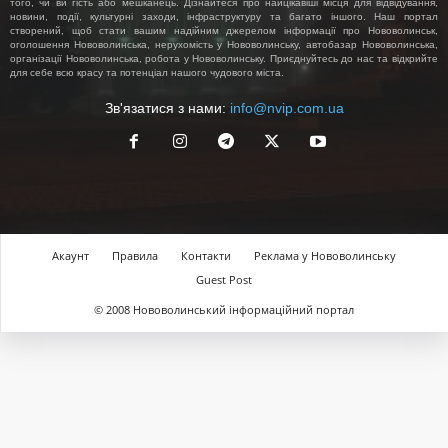
того, чи ви гість або мешканець. Дізнайтеся про найцікавіші місця для відвідування,
новини, події, культурні заходи, інфраструктуру та багато іншого. Наш портал
створений, щоб стати вашим надійним джерелом інформації про Нововолинськ,
оголошення Нововолинська, нерухомість у Нововолинську, автобазар Нововолинська,
організації Нововолинська, робота у Нововолинську. Приєднуйтесь до нас та відкрийте
для себе всю красу та потенціал нашого чудового міста.
Зв'язатися з нами:
info@nvip.com.ua
Акаунт
Правила
Контакти
Реклама у Нововолинську
Guest Post
© 2008 Нововолинський інформаційний портал