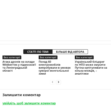
СТАТТІ ПО ТЕМІ
БІЛЬШЕ ВІД АВТОРА
Без категорії
Без категорії
Без категорії
Атака дронів на склади
Понад 60
Український бліцкриг
Wildberries у підмосков’ї
електромобілів
по НПЗ може змусити
та Ленінградській
випробували в умовах
Путіна капітулювати за
області
суворої монгольської
кілька місяців, –
зими
аналітики
Залишити коментар
увійдіть щоб залишити коментар