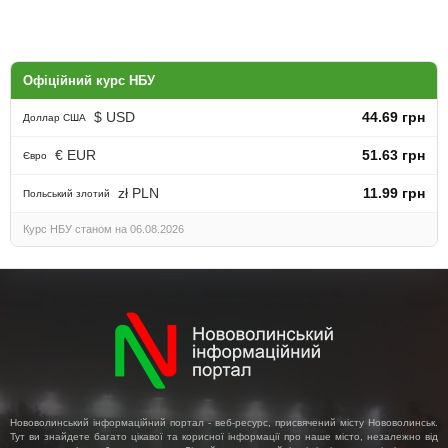
Офіційний курс НБУ
$ USD
44.69 грн
Доллар США
€ EUR
51.63 грн
Євро
zł PLN
11.99 грн
Польський злотий
Курс НБУ станом на 06.08.2026
Нововолинський інформаційний портал - веб-ресурс, присвячений місту Нововолинськ.
Тут ви знайдете багато цікавої та корисної інформації про наше місто, незалежно від