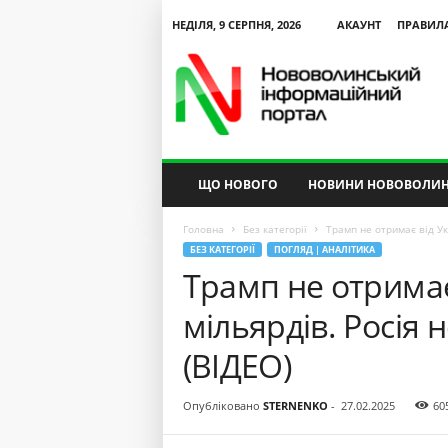
НЕДІЛЯ, 9 СЕРПНЯ, 2026
АКАУНТ
ПРАВИЛ
N
V
I
P
ЩО НОВОГО
НОВИНИ НОВОВОЛИН
Головна
Без категорії
Трамп не отримає від Укр
БЕЗ КАТЕГОРІЇ
ПОГЛЯД | АНАЛІТИКА
Трамп не отримає
мільярдів. Росія 
(ВІДЕО)
Опубліковано
STERNENKO
-
27.02.2025
60