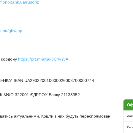
.monobank.ua/rusoriz
/send/gbwmp
а кордону
https://prt.mn/Kak3C4vYvA
ЕНКА” IBAN UA293220010000026003700000744
НК МФО 322001 ЄДРПОУ Банку 21133352
Оф
лишатись актуальними. Кошти з них будуть переспрямовані
Дол
Євр