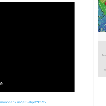
d.monobank.ua/jar/2JbpBYkhMv