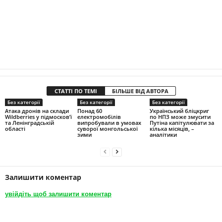
СТАТТІ ПО ТЕМІ
БІЛЬШЕ ВІД АВТОРА
Без категорії
Без категорії
Без категорії
Атака дронів на склади
Понад 60
Український бліцкриг
Wildberries у підмосков’ї
електромобілів
по НПЗ може змусити
та Ленінградській
випробували в умовах
Путіна капітулювати за
області
суворої монгольської
кілька місяців, –
зими
аналітики
Залишити коментар
увійдіть щоб залишити коментар