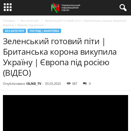
Головна
Без категорії
Зеленський готовий піти | Британська корона викупила
Україну | Європа під росією...
БЕЗ КАТЕГОРІЇ
ПОГЛЯД | АНАЛІТИКА
Зеленський готовий піти |
Британська корона викупила
Україну | Європа під росією
(ВІДЕО)
Опубліковано
ISLND_TV
-
03.03.2025
387
0