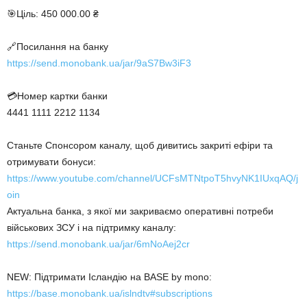
🎯Ціль: 450 000.00 ₴
🔗Посилання на банку
https://send.monobank.ua/jar/9aS7Bw3iF3
💳Номер картки банки
4441 1111 2212 1134
Станьте Спонсором каналу, щоб дивитись закриті ефіри та
отримувати бонуси:
https://www.youtube.com/channel/UCFsMTNtpoT5hvyNK1IUxqAQ/j
oin
Актуальна банка, з якої ми закриваємо оперативні потреби
військових ЗСУ і на підтримку каналу:
https://send.monobank.ua/jar/6mNoAej2cr
NEW: Підтримати Ісландію на BASE by mono:
https://base.monobank.ua/islndtv#subscriptions