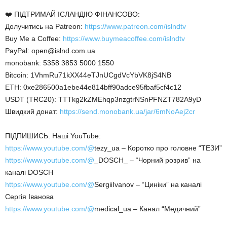
❤️ ПІДТРИМАЙ ІСЛАНДІЮ ФІНАНСОВО:
Долучитись на Patreon:
https://www.patreon.com/islndtv
Buy Me a Coffee:
https://www.buymeacoffee.com/islndtv
PayPal: open@islnd.com.ua
monobank: 5358 3853 5000 1550
Bitcoin: 1VhmRu71kXX44eTJnUCgdVcYbVK8jS4NB
ETH: 0xe286500a1ebe44e814bff90adce95fbaf5cf4c12
USDT (TRC20): TTTkg2kZMEhqp3nzgtrNSnPFNZT782A9yD
Швидкий донат:
https://send.monobank.ua/jar/6mNoAej2cr
ПІДПИШИСЬ. Наші YouTube:
https://www.youtube.com/@
tezy_ua – Коротко про головне “ТЕЗИ”
https://www.youtube.com/@
_DOSCH_ – “Чорний розрив” на
каналі DOSCH
https://www.youtube.com/@
SergiiIvanov – “Циніки” на каналі
Сергія Іванова
https://www.youtube.com/@
medical_ua – Канал “Медичний”