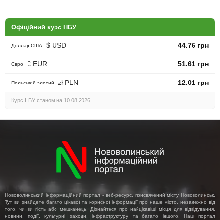
Офіційний курс НБУ
$ USD
44.76 грн
Доллар США
€ EUR
51.61 грн
Євро
zł PLN
12.01 грн
Польський злотий
Курс НБУ станом на 10.08.2026
Нововолинський інформаційний портал - веб-ресурс, присвячений місту Нововолинськ.
Тут ви знайдете багато цікавої та корисної інформації про наше місто, незалежно від
того, чи ви гість або мешканець. Дізнайтеся про найцікавіші місця для відвідування,
новини, події, культурні заходи, інфраструктуру та багато іншого. Наш портал