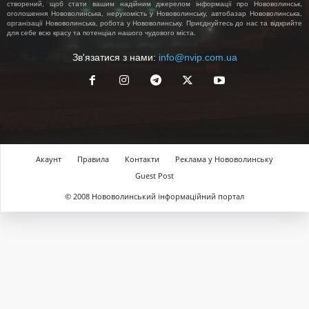
створений, щоб стати вашим надійним джерелом інформації про Нововолинськ,
оголошення Нововолинська, нерухомість у Нововолинську, автобазар Нововолинська,
організації Нововолинська, робота у Нововолинську. Приєднуйтесь до нас та відкрийте
для себе всю красу та потенціал нашого чудового міста.
Зв'язатися з нами:
info@nvip.com.ua
Акаунт
Правила
Контакти
Реклама у Нововолинську
Guest Post
© 2008 Нововолинський інформаційний портал