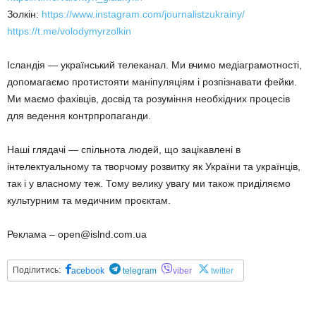
Золкін:
https://www.instagram.com/journalistzukrainy/
https://t.me/volodymyrzolkin
Ісландія — український телеканал. Ми вчимо медіаграмотності,
допомагаємо протистояти маніпуляціям і розпізнавати фейки.
Ми маємо фахівців, досвід та розуміння необхідних процесів
для ведення контрпропаганди.
Наші глядачі — спільнота людей, що зацікавлені в
інтелектуальному та творчому розвитку як України та українців,
так і у власному теж. Тому велику увагу ми також приділяємо
культурним та медичним проєктам.
Реклама – open@islnd.com.ua
Поділитись:
acebook
telegram
viber
twitter