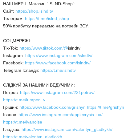
НАШ МЕРЧ. Магазин “ISLND-Shop”:
Сайт:
https://shop.islnd.tv
Телеграм:
https://t.me/islnd_shop
50% прибутку передаємо на потреби ЗСУ.
СОЦМЕРЕЖІ:
Tik-Tok:
https://www.tiktok.com/@
islndtv
Instagram:
https://www.instagram.com/islndtv/
Facebook:
https://www.facebook.com/islndtv/
Telegram Ісландії:
https://t.me/islndtv
СЛІДКУЙ ЗА НАШИМИ ВЕДУЧИМИ:
Петров:
https://www.instagram.com/221petrov/
https://t.me/lumpen_v
Грішин:
https://www.facebook.com/grishyn
https://t.me/grishyn
Іванов:
https://www.instagram.com/applecrysis_ua/
https://t.me/ivanoise
Гладких:
https://www.instagram.com/valentyn_gladkykh/
https://t.me/valentyn_gladkykh