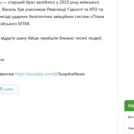
 — старший брат загиблого у 2022 році київського
. Василь був учасником Революції Гідності та АТО та
игаді ударних безпілотних авіаційних систем «Птахи
сійського БПЛА.
 віддати шану бійцю прийшли близько тисячі людей,
ня
звіночок
https://youtube.com/@
SuspilneNews
twitter
Оф
Дол
Євр