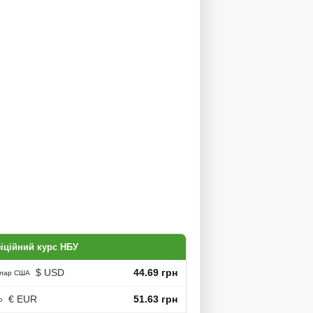
іційний курс НБУ
$ USD
44.69 грн
лар США
€ EUR
51.63 грн
о