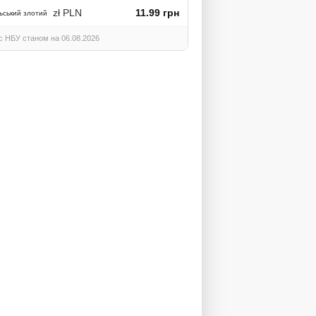
zł PLN
11.99 грн
ьський злотий
с НБУ станом на 06.08.2026