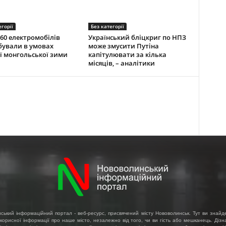
егорії
Без категорії
60 електромобілів
Український бліцкриг по НПЗ
ували в умовах
може змусити Путіна
ї монгольської зими
капітулювати за кілька
місяців, – аналітики
ський інформаційний портал - веб-ресурс, присвячений місту Нововолинськ. Тут ви знайд
 корисної інформації про наше місто, незалежно від того, чи ви гість або мешканець. Діз