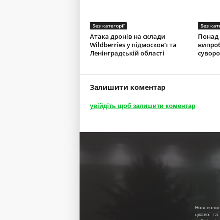
Без категорії
Без кат
Атака дронів на склади
Понад 
Wildberries у підмосков’ї та
випроб
Ленінградській області
суворо
Залишити коментар
увійдіть щоб залишити коментар
Нововолин
цікавої та