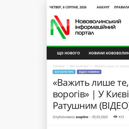
ЧЕТВЕР, 6 СЕРПНЯ, 2026
АКАУНТ
ПРАВИЛ
N
V
I
P
ЩО НОВОГО
НОВИНИ НОВОВОЛИН
Головна
Без категорії
«Важить лише те, скільк
БЕЗ КАТЕГОРІЇ
ВІДЕО НОВИНИ
«Важить лише те,
ворогів» | У Киє
Ратушним (ВІДЕО
Опубліковано
suspilne
-
05.03.2025
413