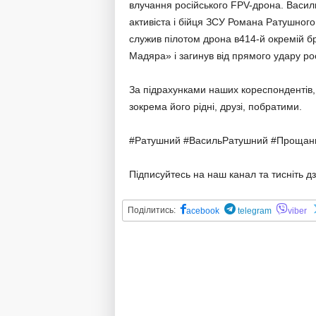
влучання російського FPV-дрона. Василь
активіста і бійця ЗСУ Романа Ратушного
служив пілотом дрона в414-й окремій бр
Мадяра» і загинув від прямого удару ро
За підрахунками наших кореспондентів,
зокрема його рідні, друзі, побратими.
#Ратушний #ВасильРатушний #Прощан
Підписуйтесь на наш канал та тисніть д
Поділитись:
acebook
telegram
viber