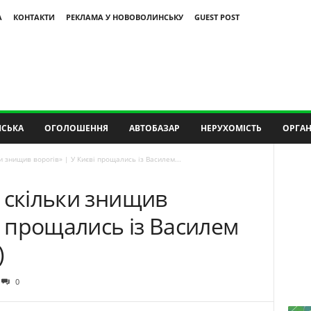
А
КОНТАКТИ
РЕКЛАМА У НОВОВОЛИНСЬКУ
GUEST POST
СЬКА
ОГОЛОШЕННЯ
АВТОБАЗАР
НЕРУХОМІСТЬ
ОРГАН
и знищив ворогів» | У Києві прощались із Василем...
 скільки знищив
ві прощались із Василем
)
0