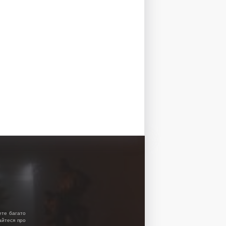
ете багато
найтеся про