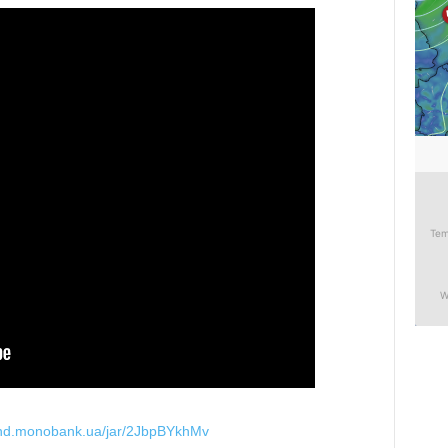
end.monobank.ua/jar/2JbpBYkhMv