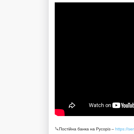
🔪Постійна банка на Русоріз –
https://s