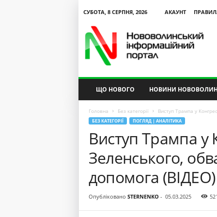
СУБОТА, 8 СЕРПНЯ, 2026
АКАУНТ
ПРАВИЛ
N
V
I
P
ЩО НОВОГО
НОВИНИ НОВОВОЛИН
Головна
Без категорії
Виступ Трампа у Конгрес
БЕЗ КАТЕГОРІЇ
ПОГЛЯД | АНАЛІТИКА
Виступ Трампа у 
Зеленського, обв
допомога (ВІДЕО)
Опубліковано
STERNENKO
-
05.03.2025
52