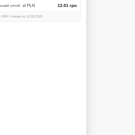
zł PLN
12.01 грн
ьський злотий
с НБУ станом на 10.08.2026