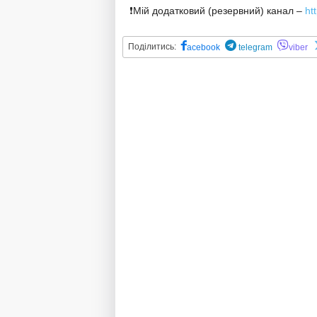
❗️Мій додатковий (резервний) канал –
ht
Поділитись:
acebook
telegram
viber