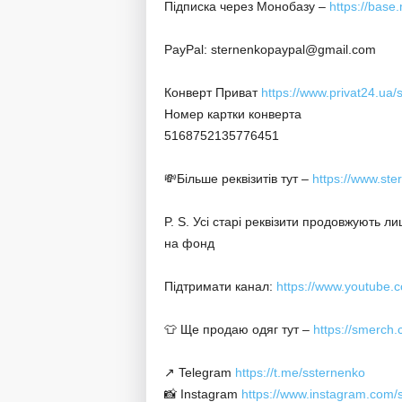
Підписка через Монобазу –
https://base
PayPal: sternenkopaypal@gmail.com
Конверт Приват
https://www.privat24.ua
Номер картки конверта
5168752135776451
💸Більше реквізитів тут –
https://www.ste
P. S. Усі старі реквізити продовжують 
на фонд
Підтримати канал:
https://www.youtube
👕 Ще продаю одяг тут –
https://smerch
↗️ Telegram
https://t.me/ssternenko
📸 Instagram
https://www.instagram.com/