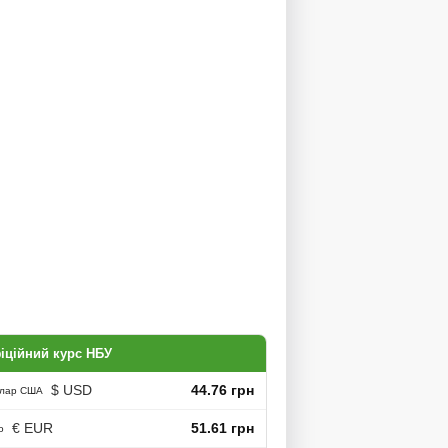
іційний курс НБУ
$ USD
44.76 грн
лар США
€ EUR
51.61 грн
о