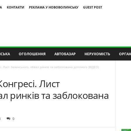
А
КОНТАКТИ
РЕКЛАМА У НОВОВОЛИНСЬКУ
GUEST POST
СЬКА
ОГОЛОШЕННЯ
АВТОБАЗАР
НЕРУХОМІСТЬ
ОРГАН
і. Лист Зеленського, обвал ринків та заблокована допомога (ВІДЕО)
Конгресі. Лист
ал ринків та заблокована
1
0