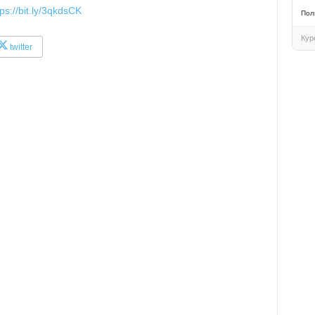
tps://bit.ly/3qkdsCK
Пол
Кур
twitter