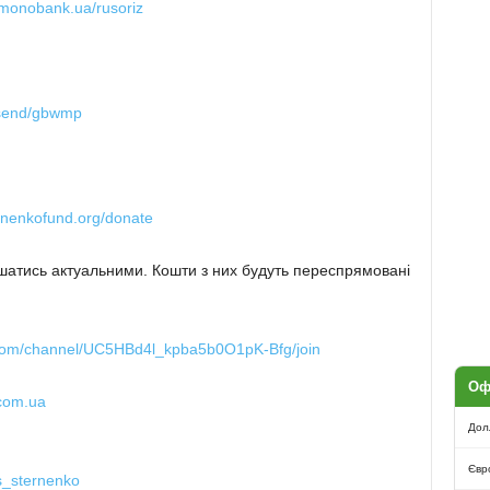
.monobank.ua/rusoriz
/send/gbwmp
rnenkofund.org/donate
лишатись актуальними. Кошти з них будуть переспрямовані
.com/channel/UC5HBd4l_kpba5b0O1pK-Bfg/join
Оф
.com.ua
Дол
Євр
s_sternenko