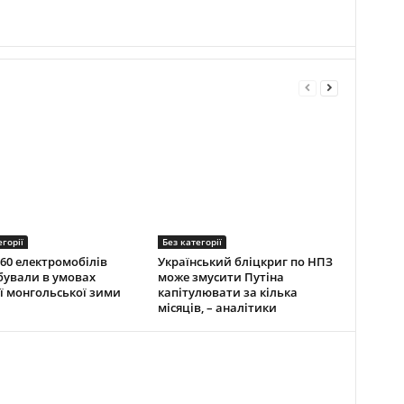
егорії
Без категорії
60 електромобілів
Український бліцкриг по НПЗ
ували в умовах
може змусити Путіна
ї монгольської зими
капітулювати за кілька
місяців, – аналітики