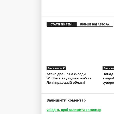
СТАТТІ ПО ТЕМІ
БІЛЬШЕ ВІД АВТОРА
Без категорії
Без кат
Атака дронів на склади
Понад 
Wildberries у підмосков’ї та
випроб
Ленінградській області
суворо
Залишити коментар
увійдіть щоб залишити коментар