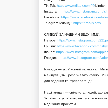
Tik-Tok:
https://www.tiktok.com/@
islndtv
Instagram:
https://www.instagram.com/isln
Facebook:
https://www.facebook.com/islnd
Telegram Ісландії:
https://t.me/islndtv
СЛІДКУЙ ЗА НАШИМИ ВЕДУЧИМИ:
Петров:
https://www.instagram.com/221pe
Грішин:
https://www.facebook.com/grishy
Іванов:
https://www.instagram.com/applec
Гладких:
https://www.instagram.com/vale
Ісландія — український телеканал. Ми 
маніпуляціям і розпізнавати фейки. Ми 
для ведення контрпропаганди.
Наші глядачі — спільнота людей, що зац
України та українців, так і у власному 
медичним проєктам.