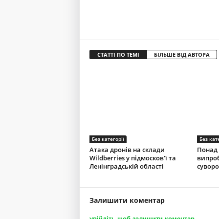
СТАТТІ ПО ТЕМІ
БІЛЬШЕ ВІД АВТОРА
Без категорії
Без кат
Атака дронів на склади
Понад 
Wildberries у підмосков’ї та
випроб
Ленінградській області
суворо
Залишити коментар
увійдіть щоб залишити коментар