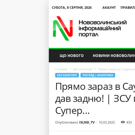
СУБОТА, 8 СЕРПНЯ, 2026
АКАУНТ
ПРАВИЛ
N
V
I
P
ЩО НОВОГО
НОВИНИ НОВОВОЛИН
Головна
Без категорії
Прямо зараз в Саудівські
БЕЗ КАТЕГОРІЇ
ПОГЛЯД | АНАЛІТИКА
Прямо зараз в Сау
дав задню! | ЗСУ
Супер...
Опубліковано
ISLND_TV
-
10.03.2025
433