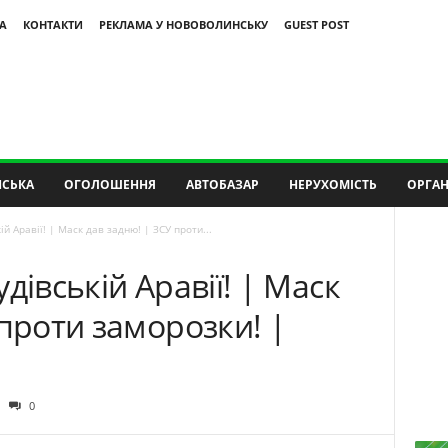
А
КОНТАКТИ
РЕКЛАМА У НОВОВОЛИНСЬКУ
GUEST POST
СЬКА
ОГОЛОШЕННЯ
АВТОБАЗАР
НЕРУХОМІСТЬ
ОРГАН
й Аравії! | Маск дав задню! | ЗСУ проти...
дівській Аравії! | Маск
 проти заморозки! |
0