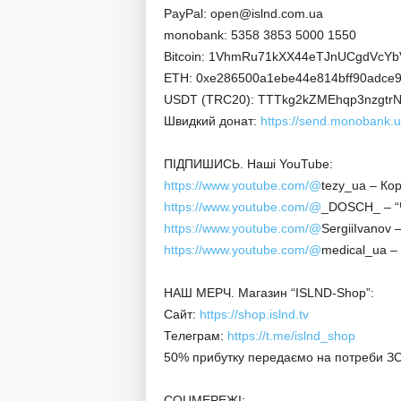
PayPal: open@islnd.com.ua
monobank: 5358 3853 5000 1550
Bitcoin: 1VhmRu71kXX44eTJnUCgdVcY
ETH: 0xe286500a1ebe44e814bff90adce9
USDT (TRC20): TTTkg2kZMEhqp3nzgt
Швидкий донат:
https://send.monobank.u
ПІДПИШИСЬ. Наші YouTube:
https://www.youtube.com/@
tezy_ua – Ко
https://www.youtube.com/@
_DOSCH_ – “
https://www.youtube.com/@
SergiiIvanov 
https://www.youtube.com/@
medical_ua –
НАШ МЕРЧ. Магазин “ISLND-Shop”:
Сайт:
https://shop.islnd.tv
Телеграм:
https://t.me/islnd_shop
50% прибутку передаємо на потреби ЗС
СОЦМЕРЕЖІ: