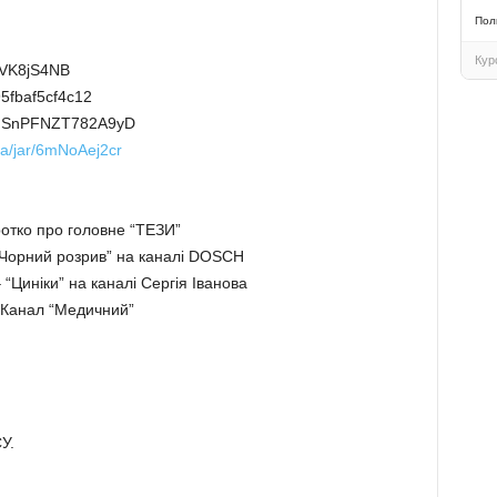
Пол
Кур
bVK8jS4NB
5fbaf5cf4c12
rNSnPFNZT782A9yD
a/jar/6mNoAej2cr
ротко про головне “ТЕЗИ”
Чорний розрив” на каналі DOSCH
– “Циніки” на каналі Сергія Іванова
 Канал “Медичний”
У.