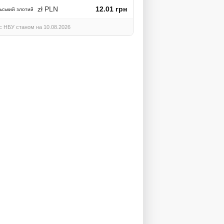
zł PLN
12.01 грн
ьський злотий
с НБУ станом на 10.08.2026