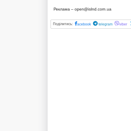
Реклама – open@islnd.com.ua
Поділитись:
acebook
telegram
viber