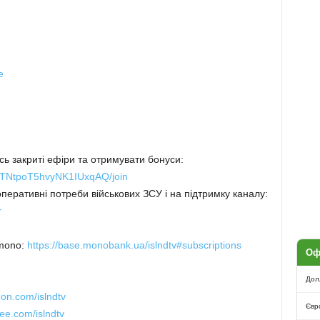
e
ь закриті ефіри та отримувати бонуси:
MTNtpoT5hvyNK1IUxqAQ/join
оперативні потреби військових ЗСУ і на підтримку каналу:
r
 mono:
https://base.monobank.ua/islndtv#subscriptions
Оф
:
Дол
eon.com/islndtv
Євр
ee.com/islndtv