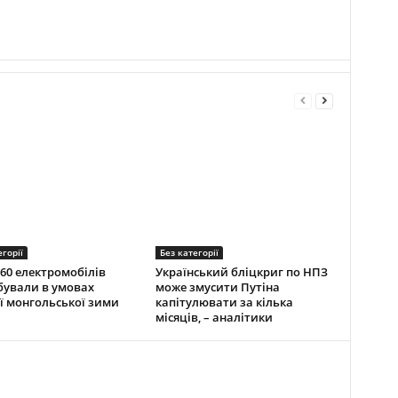
егорії
Без категорії
60 електромобілів
Український бліцкриг по НПЗ
ували в умовах
може змусити Путіна
ї монгольської зими
капітулювати за кілька
місяців, – аналітики