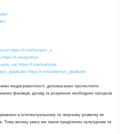
dtv/
tv/
trov/
https://t.me/lumpen_v
n
https://t.me/grishyn
rysis_ua/
https://t.me/ivanoise
ntyn_gladkykh/
https://t.me/valentyn_gladkykh
вчимо медіаграмотності, допомагаємо протистояти
маємо фахівців, досвід та розуміння необхідних процесів
ікавлені в інтелектуальному та творчому розвитку як
теж. Тому велику увагу ми також приділяємо культурним та