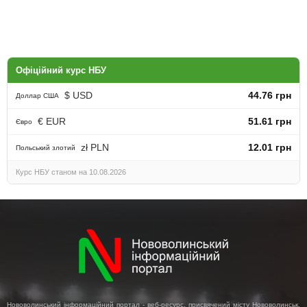
Офіційний курс НБУ
$ USD
44.76 грн
Доллар США
€ EUR
51.61 грн
Євро
zł PLN
12.01 грн
Польський злотий
Курс НБУ станом на 10.08.2026
Нововолинський інформаційний портал - веб-ресурс, присвячений місту Нововолинськ.