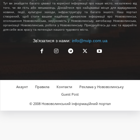
Тут ви знайдете багато цікавої та корисної інформації про наше місто, незалежно від
того, чи ви гість або мешканець. Дізнайтеся про найцікавіші місця для відвідування,
новини, події, культурні заходи, інфраструктуру та багато іншого. Наш портал
створений, щоб стати вашим надійним джерелом інформації про Нововолинськ,
оголошення Нововолинська, нерухомість у Нововолинську, автобазар Нововолинська,
організації Нововолинська, робота у Нововолинську. Приєднуйтесь до нас та відкрийте
для себе всю красу та потенціал нашого чудового міста.
Зв'язатися з нами:
info@nvip.com.ua
Акаунт
Правила
Контакти
Реклама у Нововолинську
Guest Post
© 2008 Нововолинський інформаційний портал