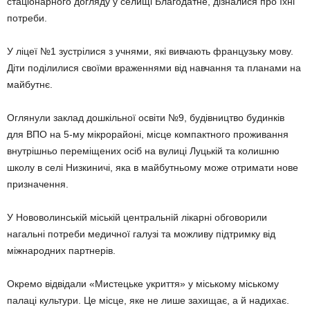
стаціонарного догляду у селищі Благодатне, дізналися про їхні
потреби.
У ліцеї №1 зустрілися з учнями, які вивчають французьку мову.
Діти поділилися своїми враженнями від навчання та планами на
майбутнє.
Оглянули заклад дошкільної освіти №9, будівництво будинків
для ВПО на 5-му мікрорайоні, місце компактного проживання
внутрішньо переміщених осіб на вулиці Луцькій та колишню
школу в селі Низкиничі, яка в майбутньому може отримати нове
призначення.
У Нововолинській міській центральній лікарні обговорили
нагальні потреби медичної галузі та можливу підтримку від
міжнародних партнерів.
Окремо відвідали «Мистецьке укриття» у міському міському
палаці культури. Це місце, яке не лише захищає, а й надихає.