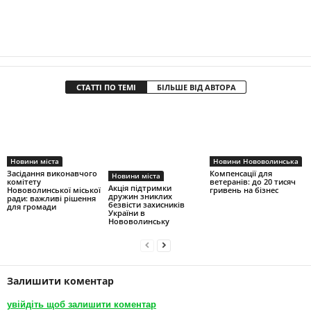
СТАТТІ ПО ТЕМІ
БІЛЬШЕ ВІД АВТОРА
Новини міста
Новини Нововолинська
Засідання виконавчого
Компенсації для
Новини міста
комітету
ветеранів: до 20 тисяч
Акція підтримки
Нововолинської міської
гривень на бізнес
дружин зниклих
ради: важливі рішення
безвісти захисників
для громади
України в
Нововолинську
Залишити коментар
увійдіть щоб залишити коментар