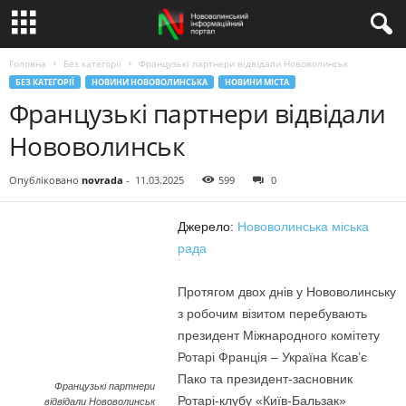
Головна
Без категорії
Французькі партнери відвідали Нововолинськ
БЕЗ КАТЕГОРІЇ
НОВИНИ НОВОВОЛИНСЬКА
НОВИНИ МІСТА
Французькі партнери відвідали
Нововолинськ
Опубліковано
novrada
-
11.03.2025
599
0
Джерело:
Нововолинська міська
рада
Протягом двох днів у Нововолинську
з робочим візитом перебувають
президент Міжнародного комітету
Ротарі Франція – Україна Ксав’є
Пако та президент-засновник
Французькі партнери
Ротарі-клубу «Київ-Бальзак»
відвідали Нововолинськ