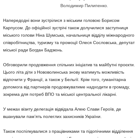
Володимир Пилипенко.
Напередодні вони зустрілися з міським головою Борисом
Карпусом. До офіційної зустрічі також долучилися заступниця
міського голови Ніна Шумська, начальниця відділу міжнародного
співробітництва, туризму та промоції Олеся Сословська, депутат
міської ради Богдан Бадзюнь.
Обговорили продовження спільних ініціатив та майбутні проєкти.
Цього літа діти з Нововолинська знову матимуть можливість
відпочити у Франції, а також у Бельгії. Крім того, гуманітарна
допомога від партнерів продовжуватиме надходити в громаду,
зокрема для потреб ВПО та міської центральної лікарні.
У межах візиту делегація відвідала Алею Слави Героїв, де
вшанували пам’ять полеглих захисників України.
Також поспілкувалися з працівниками та підопічними відділення