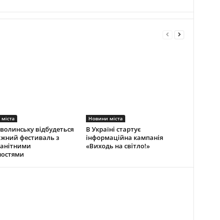
 міста
Новини міста
волинську відбудеться
В Україні стартує
жний фестиваль з
інформаційна кампанія
манітними
«Виходь на світло!»
ностями