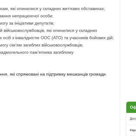
нам, які опинилися у складних життєвих обставинах;
овання непрацюючої особи;
гу за ініціативи депутатів;
й військовослужбовців, які опинилися у складних
 осіб з інвалідністю ООС (АТО) та учасників бойових дій;
огу сім’ям загиблих військовослужбовців;
надмогильного пам’ятника загиблому
ння, які спрямовані на підтримку мешканців громади.
Оф
Дол
Євр