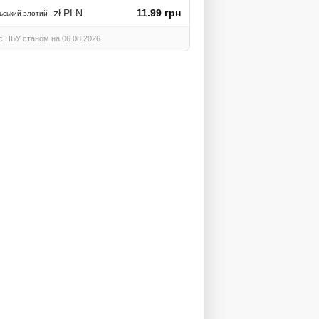
zł PLN
11.99 грн
ьський злотий
с НБУ станом на 06.08.2026