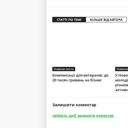
СТАТТІ ПО ТЕМІ
БІЛЬШЕ ВІД АВТОРА
Новини міста
Новини
Компенсації для ветеранів: до
У Ново
20 тисяч гривень на бізнес
молоді
різно
актив
Залишити коментар
увійдіть щоб залишити коментар