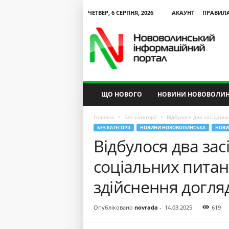
ЧЕТВЕР, 6 СЕРПНЯ, 2026
АКАУНТ
ПРАВИЛ
N
V
I
P
ЩО НОВОГО
НОВИНИ НОВОВОЛИН
Головна
Без категорії
Відбулося два засідання
БЕЗ КАТЕГОРІЇ
НОВИНИ НОВОВОЛИНСЬКА
НОВИ
Відбулося два засі
соціальних питан
здійснення догля
Опубліковано
novrada
-
14.03.2025
619