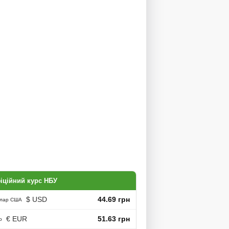
іційний курс НБУ
$ USD
44.69 грн
лар США
€ EUR
51.63 грн
о