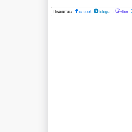
Поділитись:
acebook
telegram
viber