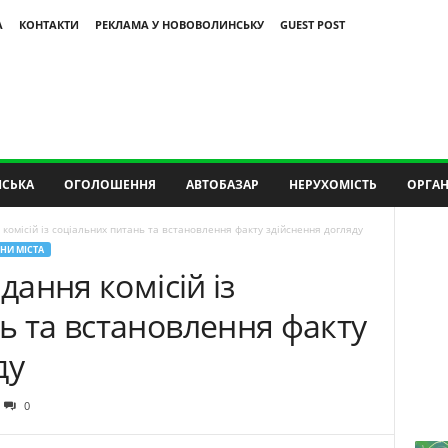
А
КОНТАКТИ
РЕКЛАМА У НОВОВОЛИНСЬКУ
GUEST POST
СЬКА
ОГОЛОШЕННЯ
АВТОБАЗАР
НЕРУХОМІСТЬ
ОРГАН
 комісій із соціальних питань та встановлення факту здійснення догляду
НИ МІСТА
дання комісій із
ь та встановлення факту
ду
0